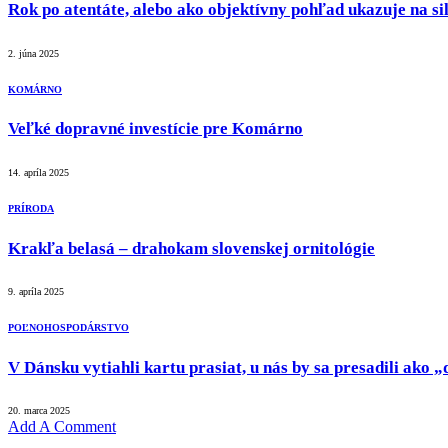
Rok po atentáte, alebo ako objektívny pohľad ukazuje na sil
2. júna 2025
KOMÁRNO
Veľké dopravné investície pre Komárno
14. apríla 2025
PRÍRODA
Krakľa belasá – drahokam slovenskej ornitológie
9. apríla 2025
POĽNOHOSPODÁRSTVO
V Dánsku vytiahli kartu prasiat, u nás by sa presadili ako
20. marca 2025
Add A Comment