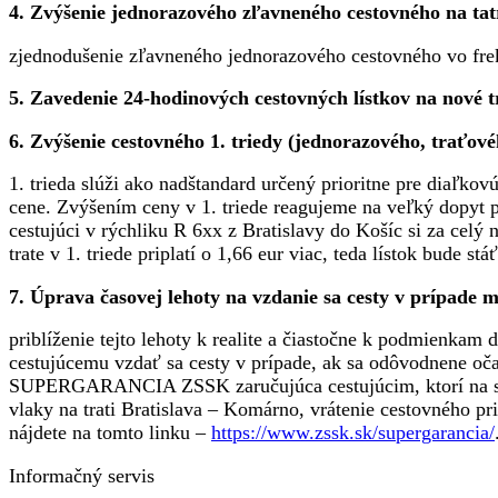
4. Zvýšenie jednorazového zľavneného cestovného na tat
zjednodušenie zľavneného jednorazového cestovného vo frekv
5. Zavedenie 24-hodinových cestovných lístkov na nové tr
6. Zvýšenie cestovného 1. triedy (jednorazového, trať
1. trieda slúži ako nadštandard určený prioritne pre diaľko
cene. Zvýšením ceny v 1. triede reagujeme na veľký dopyt 
cestujúci v rýchliku R 6xx z Bratislavy do Košíc si za celý 
trate v 1. triede priplatí o 1,66 eur viac, teda lístok bude stá
7. Úprava časovej lehoty na vzdanie sa cesty v prípade 
priblíženie tejto lehoty k realite a čiastočne k podmienka
cestujúcemu vzdať sa cesty v prípade, ak sa odôvodnene oča
SUPERGARANCIA ZSSK zaručujúca cestujúcim, ktorí na svoju p
vlaky na trati Bratislava – Komárno, vrátenie cestovného pr
nájdete na tomto linku –
https://www.zssk.sk/supergarancia/
Informačný servis