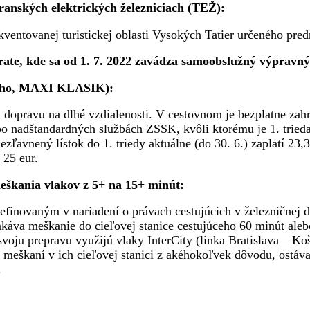
ranských elektrických železniciach (TEŽ):
entovanej turistickej oblasti Vysokých Tatier určeného pred
ate, kde sa od 1. 7. 2022 zavádza samoobslužný výpravný s
ového, MAXI KLASIK):
vú dopravu na dlhé vzdialenosti. V cestovnom je bezplatne zah
po nadštandardných službách ZSSK, kvôli ktorému je 1. trie
nezľavnený lístok do 1. triedy aktuálne (do 30. 6.) zaplatí 23
ť 25 eur.
meškania vlakov z 5+ na 15+ minút:
m definovaným v nariadení o právach cestujúcich v železnične
káva meškanie do cieľovej stanice cestujúceho 60 minút aleb
repravu využijú vlaky InterCity (linka Bratislava – Košice)
i meškaní v ich cieľovej stanici z akéhokoľvek dôvodu, ostáva
.