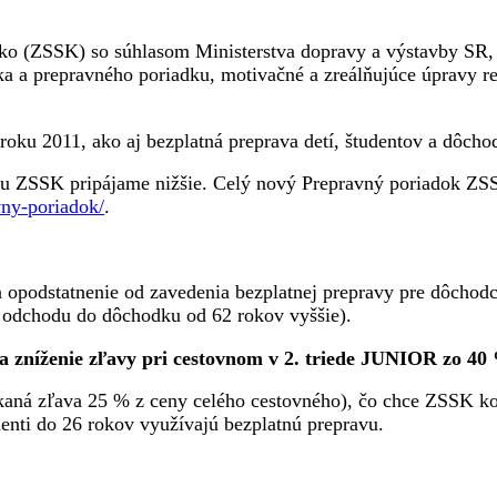
ko (ZSSK) so súhlasom Ministerstva dopravy a výstavby SR, 
a prepravného poriadku, motivačné a zreálňujúce úpravy ref
oku 2011, ako aj bezplatná preprava detí, študentov a dôchod
ku ZSSK pripájame nižšie. Celý nový Prepravný poriadok ZSSK
vny-poriadok/
.
ca opodstatnenie od zavedenia bezplatnej prepravy pre dôcho
k odchodu do dôchodku od 62 rokov vyššie).
 a zníženie zľavy pri cestovnom v 2. triede JUNIOR zo 4
núkaná zľava 25 % z ceny celého cestovného), čo chce ZSSK
enti do 26 rokov využívajú bezplatnú prepravu.