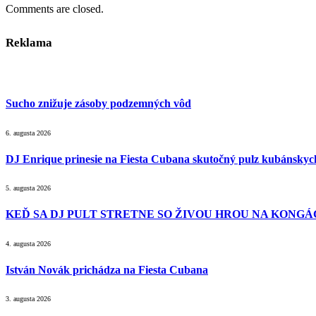
Comments are closed.
Reklama
Sucho znižuje zásoby podzemných vôd
6. augusta 2026
DJ Enrique prinesie na Fiesta Cubana skutočný pulz kubánsky
5. augusta 2026
KEĎ SA DJ PULT STRETNE SO ŽIVOU HROU NA KONGÁC
4. augusta 2026
István Novák prichádza na Fiesta Cubana
3. augusta 2026