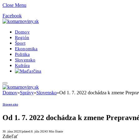
Close Menu
Facebook
Domov
Región
Šport
Ekonomika
Politika
Slovensko
Kultúra
Domov
»
Správy
»
Slovensko
»
Od 1. 7. 2022 dochádza k zmene Prepra
Slovensko
Od 1. 7. 2022 dochádza k zmene Prepravné
30. júna 2022
Updated:
8. júla 2024
3 Min čítanie
Zdieľať