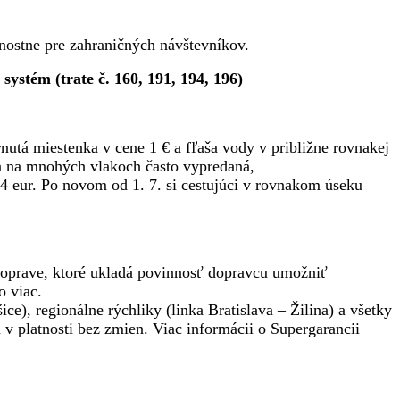
nostne pre zahraničných návštevníkov.
ystém (trate č. 160, 191, 194, 196)
rnutá miestenka v cene 1 € a fľaša vody v približne rovnakej
da na mnohých vlakoch často vypredaná,
,34 eur. Po novom od 1. 7. si cestujúci v rovnakom úseku
j doprave, ktoré ukladá povinnosť dopravcu umožniť
o viac.
, regionálne rýchliky (linka Bratislava – Žilina) a všetky
 v platnosti bez zmien. Viac informácii o Supergarancii