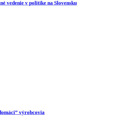
né vedenie v politike na Slovensku
 „domáci” výrobcovia