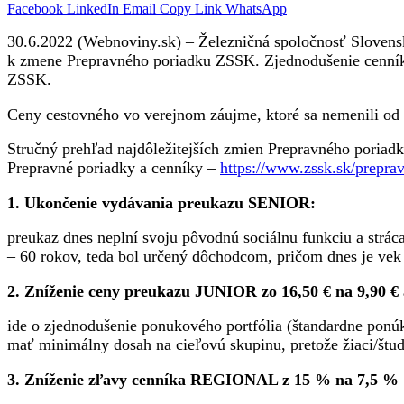
Facebook
LinkedIn
Email
Copy Link
WhatsApp
30.6.2022 (Webnoviny.sk) – Železničná spoločnosť Slovens
k zmene Prepravného poriadku ZSSK. Zjednodušenie cenníka 
ZSSK.
Ceny cestovného vo verejnom záujme, ktoré sa nemenili od r
Stručný prehľad najdôležitejších zmien Prepravného poriad
Prepravné poriadky a cenníky –
https://www.zssk.sk/prepra
1. Ukončenie vydávania preukazu SENIOR:
preukaz dnes neplní svoju pôvodnú sociálnu funkciu a strá
– 60 rokov, teda bol určený dôchodcom, pričom dnes je ve
2. Zníženie ceny preukazu JUNIOR zo 16,50 € na 9,90 €
ide o zjednodušenie ponukového portfólia (štandardne po
mať minimálny dosah na cieľovú skupinu, pretože žiaci/štud
3. Zníženie zľavy cenníka REGIONAL z 15 % na 7,5 %