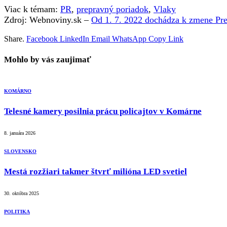
Viac k témam:
PR
,
prepravný poriadok
,
Vlaky
Zdroj: Webnoviny.sk –
Od 1. 7. 2022 dochádza k zmene Pre
Share.
Facebook
LinkedIn
Email
WhatsApp
Copy Link
Mohlo by vás zaujimať
KOMÁRNO
Telesné kamery posilnia prácu policajtov v Komárne
8. januára 2026
SLOVENSKO
Mestá rozžiari takmer štvrť milióna LED svetiel
30. októbra 2025
POLITIKA