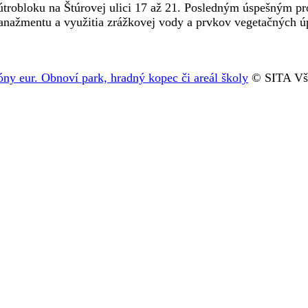
nútrobloku na Štúrovej ulici 17 až 21. Posledným úspešným pro
žmentu a využitia zrážkovej vody a prvkov vegetačných úpra
ióny eur. Obnoví park, hradný kopec či areál školy
© SITA Vše