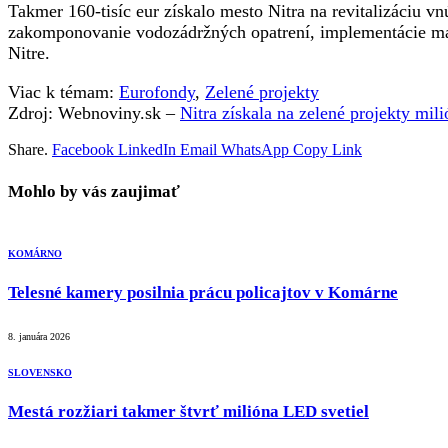
Takmer 160-tisíc eur získalo mesto Nitra na revitalizáciu v
zakomponovanie vodozádržných opatrení, implementácie mana
Nitre.
Viac k témam:
Eurofondy
,
Zelené projekty
Zdroj: Webnoviny.sk –
Nitra získala na zelené projekty mil
Share.
Facebook
LinkedIn
Email
WhatsApp
Copy Link
Mohlo by vás zaujimať
KOMÁRNO
Telesné kamery posilnia prácu policajtov v Komárne
8. januára 2026
SLOVENSKO
Mestá rozžiari takmer štvrť milióna LED svetiel