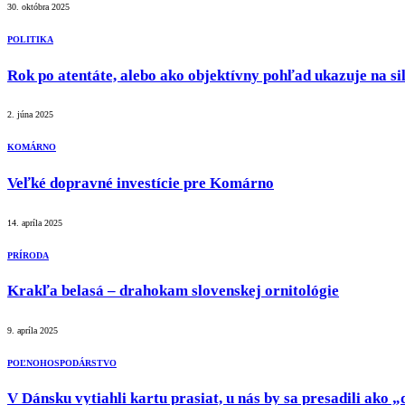
30. októbra 2025
POLITIKA
Rok po atentáte, alebo ako objektívny pohľad ukazuje na sil
2. júna 2025
KOMÁRNO
Veľké dopravné investície pre Komárno
14. apríla 2025
PRÍRODA
Krakľa belasá – drahokam slovenskej ornitológie
9. apríla 2025
POĽNOHOSPODÁRSTVO
V Dánsku vytiahli kartu prasiat, u nás by sa presadili ako