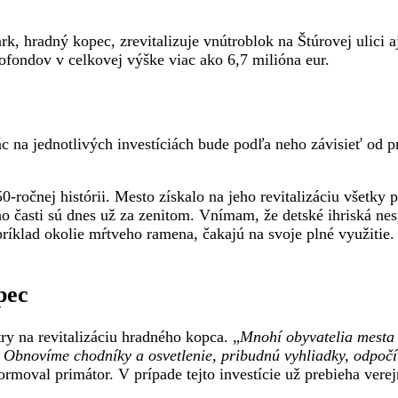
 hradný kopec, zrevitalizuje vnútroblok na Štúrovej ulici aj
rofondov v celkovej výške viac ako 6,7 milióna eur.
ác na jednotlivých investíciách bude podľa neho závisieť od p
ročnej histórii. Mesto získalo na jeho revitalizáciu všetky pr
o časti sú dnes už za zenitom. Vnímam, že detské ihriská nes
príklad okolie mŕtveho ramena, čakajú na svoje plné využiti
pec
ry na revitalizáciu hradného kopca. „
Mnohí obyvatelia mesta 
. Obnovíme chodníky a osvetlenie, pribudnú vyhliadky, odpočív
formoval primátor. V prípade tejto investície už prebieha vere