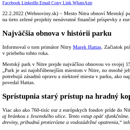
Facebook
LinkedIn
Email
Copy Link
WhatsApp
22.2.2022 (Webnoviny.sk) – Mesto Nitra obnoví Mestský park,
na tieto zelené projekty nenávratné finančné príspevky z eu
Najväčšia obnova v histórii parku
Informoval o tom primátor Nitry
Marek Hattas
. Začiatok pr
v priebehu tohto roka.
Mestský park v Nitre prejde najväčšou obnovou vo svojej 150-
„Park je asi najobľúbenejším miestom v Nitre, no mnohé jeh
potrebujú zásadnú opravu a niektoré miesta v parku, ako na
povedal Hattas.
Sprístupnia starý prístup na hradný ko
Viac ako ako 760-tisíc eur z európskych fondov príde do Nit
aj bránkou z Jesenského ulice. Tento vstup opäť sfunkčníme
dreviny, pribudnú protierózne a vodozádržné opatrenia,
“ in