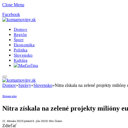
Close Menu
Facebook
Domov
Región
Šport
Ekonomika
Politika
Slovensko
Kultúra
Domov
»
Správy
»
Slovensko
»
Nitra získala na zelené projekty milióny
Slovensko
Nitra získala na zelené projekty milióny e
22. februára 2022
Updated:
8. júla 2024
2 Min čítanie
Zdieľať