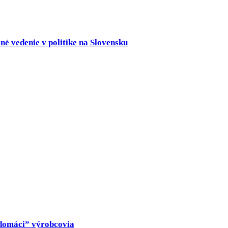
né vedenie v politike na Slovensku
 „domáci” výrobcovia