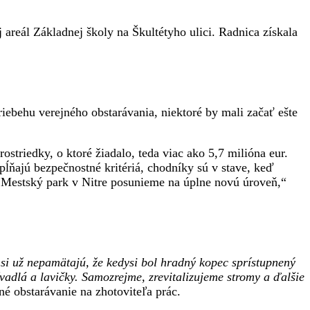
 areál Základnej školy na Škultétyho ulici. Radnica získala
riebehu verejného obstarávania, niektoré by mali začať ešte
ostriedky, o ktoré žiadalo, teda viac ako 5,7 milióna eur.
pĺňajú bezpečnostné kritériá, chodníky sú v stave, keď
e. Mestský park v Nitre posunieme na úplne novú úroveň,“
si už nepamätajú, že kedysi bol hradný kopec sprístupnený
adlá a lavičky. Samozrejme, zrevitalizujeme stromy a ďalšie
jné obstarávanie na zhotoviteľa prác.