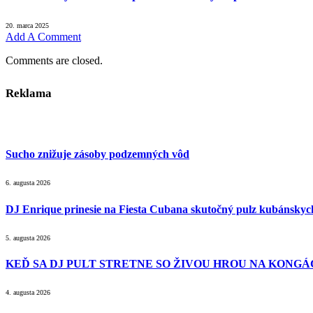
20. marca 2025
Add A Comment
Comments are closed.
Reklama
Sucho znižuje zásoby podzemných vôd
6. augusta 2026
DJ Enrique prinesie na Fiesta Cubana skutočný pulz kubánsky
5. augusta 2026
KEĎ SA DJ PULT STRETNE SO ŽIVOU HROU NA KONGÁC
4. augusta 2026