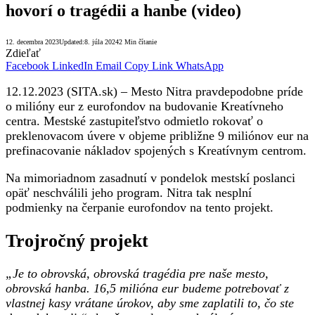
hovorí o tragédii a hanbe (video)
12. decembra 2023
Updated:
8. júla 2024
2 Min čítanie
Zdieľať
Facebook
LinkedIn
Email
Copy Link
WhatsApp
12.12.2023 (SITA.sk) – Mesto Nitra pravdepodobne príde
o milióny eur z eurofondov na budovanie Kreatívneho
centra. Mestské zastupiteľstvo odmietlo rokovať o
preklenovacom úvere v objeme približne 9 miliónov eur na
prefinacovanie nákladov spojených s Kreatívnym centrom.
Na mimoriadnom zasadnutí v pondelok mestskí poslanci
opäť neschválili jeho program. Nitra tak nesplní
podmienky na čerpanie eurofondov na tento projekt.
Trojročný projekt
„Je to obrovská, obrovská tragédia pre naše mesto,
obrovská hanba. 16,5 milióna eur budeme potrebovať z
vlastnej kasy vrátane úrokov, aby sme zaplatili to, čo ste