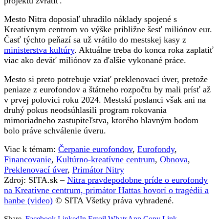
projektu zvrátiť.
Mesto Nitra doposiaľ uhradilo náklady spojené s
Kreatívnym centrom vo výške približne šesť miliónov eur.
Časť týchto peňazí sa už vrátilo do mestskej kasy z
ministerstva kultúry
. Aktuálne treba do konca roka zaplatiť
viac ako deväť miliónov za ďalšie vykonané práce.
Mesto si preto potrebuje vziať preklenovací úver, pretože
peniaze z eurofondov a štátneho rozpočtu by mali prísť až
v prvej polovici roku 2024. Mestskí poslanci však ani na
druhý pokus neodsúhlasili program rokovania
mimoriadneho zastupiteľstva, ktorého hlavným bodom
bolo práve schválenie úveru.
Viac k témam:
Čerpanie eurofondov
,
Eurofondy
,
Financovanie
,
Kultúrno-kreatívne centrum
,
Obnova
,
Preklenovací úver
,
Primátor Nitry
Zdroj: SITA.sk –
Nitra pravdepodobne príde o eurofondy
na Kreatívne centrum, primátor Hattas hovorí o tragédii a
hanbe (video)
© SITA Všetky práva vyhradené.
Share.
Facebook
LinkedIn
Email
WhatsApp
Copy Link