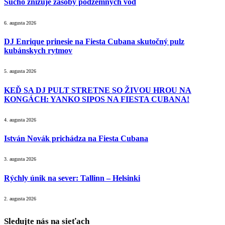
Sucho znižuje zásoby podzemných vôd
6. augusta 2026
DJ Enrique prinesie na Fiesta Cubana skutočný pulz
kubánskych rytmov
5. augusta 2026
KEĎ SA DJ PULT STRETNE SO ŽIVOU HROU NA
KONGÁCH: YANKO SIPOS NA FIESTA CUBANA!
4. augusta 2026
István Novák prichádza na Fiesta Cubana
3. augusta 2026
Rýchly únik na sever: Tallinn – Helsinki
2. augusta 2026
Sledujte nás na sieťach