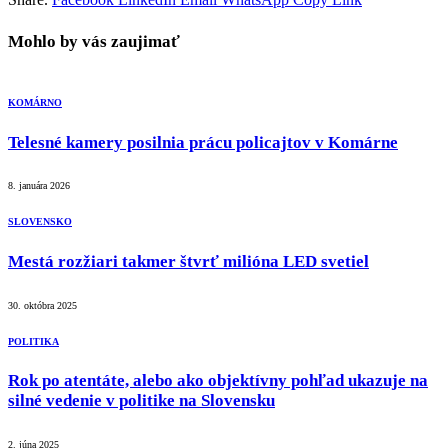
Mohlo by vás zaujimať
KOMÁRNO
Telesné kamery posilnia prácu policajtov v Komárne
8. januára 2026
SLOVENSKO
Mestá rozžiari takmer štvrť milióna LED svetiel
30. októbra 2025
POLITIKA
Rok po atentáte, alebo ako objektívny pohľad ukazuje na
silné vedenie v politike na Slovensku
2. júna 2025