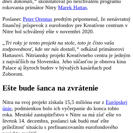
dnes dokonali,“
skonštatoval po neschválení programu
rokovania primátor Nitry
Marek Hattas
.
Poslanec
Peter Oremus
predtým pripomenul, že nenávratný
finančný príspevok z eurofondov pre Kreatívne centrum v
Nitre bol schválený ešte v novembri 2020.
„Tri roky je tento projekt na stole, toto je čisto vaša
zodpovednosť, kde ste nás dostali,“
odkázal primátorovi
Hattasovi. Nitriansky projekt Kreatívneho centra je jedným
z najväčších na Slovensku. Jeho súčasťou je obnova kina
Palace aj štyroch budov v bývalých kasárňach pod
Zoborom.
Ešte bude šanca na zvrátenie
Nitra na svoj projekt získala 15,5 milióna eur z
Európskej
únie
, podmienkou bolo ich vyčerpanie do konca tohto
roka. Mestské zastupiteľstvo v Nitre sa má zísť ešte vo
štvrtok 14. decembra, poslanci tak budú mať ešte
príležitosť situáciu s prefinancovaním eurofondového