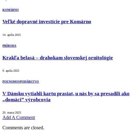
KOMÁRNO
Veľké dopravné investície pre Komárno
14. apríla 2025
PRÍRODA
Krakľa belasá – drahokam slovenskej ornitológie
9. apríla 2025
POĽNOHOSPODÁRSTVO
V Dánsku vytiahli kartu prasiat, u nás by sa presadili ako
„domáci” výrobcovia
20. marca 2025
Add A Comment
Comments are closed.