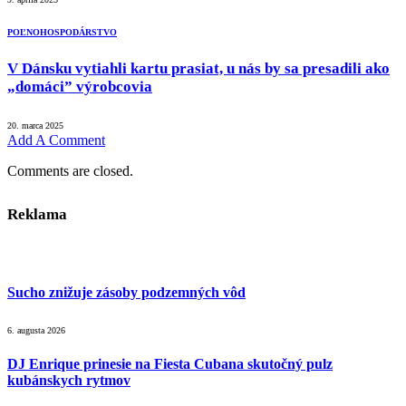
POĽNOHOSPODÁRSTVO
V Dánsku vytiahli kartu prasiat, u nás by sa presadili ako
„domáci” výrobcovia
20. marca 2025
Add A Comment
Comments are closed.
Reklama
Sucho znižuje zásoby podzemných vôd
6. augusta 2026
DJ Enrique prinesie na Fiesta Cubana skutočný pulz
kubánskych rytmov