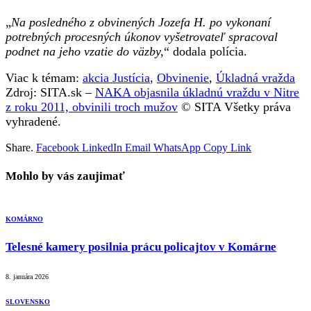
„
Na posledného z obvinených Jozefa H. po vykonaní
potrebných procesných úkonov vyšetrovateľ spracoval
podnet na jeho vzatie do väzby,
“ dodala polícia.
Viac k témam:
akcia Justícia
,
Obvinenie
,
Úkladná vražda
Zdroj: SITA.sk –
NAKA objasnila úkladnú vraždu v Nitre
z roku 2011, obvinili troch mužov
© SITA Všetky práva
vyhradené.
Share.
Facebook
LinkedIn
Email
WhatsApp
Copy Link
Mohlo by vás zaujimať
KOMÁRNO
Telesné kamery posilnia prácu policajtov v Komárne
8. januára 2026
SLOVENSKO