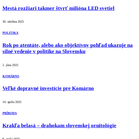
Mestá rozžiari takmer štvrť milióna LED svetiel
30. októbra 2025
POLITIKA
Rok po atentáte, alebo ako objektívny pohľad ukazuje na
silné vedenie v politike na Slovensku
2. júna 2025
KOMÁRNO
Veľké dopravné investície pre Komárno
14. apríla 2025
PRÍRODA
Krakľa belasá – drahokam slovenskej ornitológie
9. apríla 2025