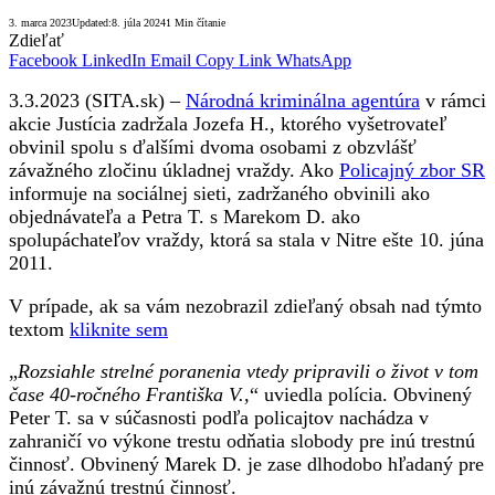
3. marca 2023
Updated:
8. júla 2024
1 Min čítanie
Zdieľať
Facebook
LinkedIn
Email
Copy Link
WhatsApp
3.3.2023 (SITA.sk) –
Národná kriminálna agentúra
v rámci
akcie Justícia zadržala Jozefa H., ktorého vyšetrovateľ
obvinil spolu s ďalšími dvoma osobami z obzvlášť
závažného zločinu úkladnej vraždy. Ako
Policajný zbor SR
informuje na sociálnej sieti, zadržaného obvinili ako
objednávateľa a Petra T. s Marekom D. ako
spolupáchateľov vraždy, ktorá sa stala v Nitre ešte 10. júna
2011.
V prípade, ak sa vám nezobrazil zdieľaný obsah nad týmto
textom
kliknite sem
„
Rozsiahle strelné poranenia vtedy pripravili o život v tom
čase 40-ročného Františka V.,
“ uviedla polícia. Obvinený
Peter T. sa v súčasnosti podľa policajtov nachádza v
zahraničí vo výkone trestu odňatia slobody pre inú trestnú
činnosť. Obvinený Marek D. je zase dlhodobo hľadaný pre
inú závažnú trestnú činnosť.