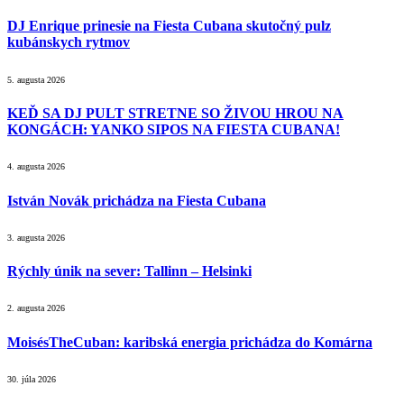
DJ Enrique prinesie na Fiesta Cubana skutočný pulz
kubánskych rytmov
5. augusta 2026
KEĎ SA DJ PULT STRETNE SO ŽIVOU HROU NA
KONGÁCH: YANKO SIPOS NA FIESTA CUBANA!
4. augusta 2026
István Novák prichádza na Fiesta Cubana
3. augusta 2026
Rýchly únik na sever: Tallinn – Helsinki
2. augusta 2026
MoisésTheCuban: karibská energia prichádza do Komárna
30. júla 2026