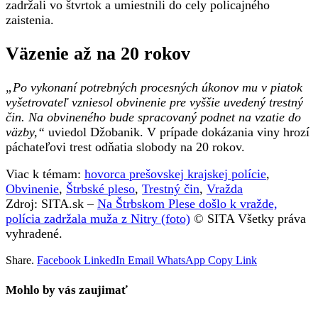
zadržali vo štvrtok a umiestnili do cely policajného
zaistenia.
Väzenie až na 20 rokov
„Po vykonaní potrebných procesných úkonov mu v piatok
vyšetrovateľ vzniesol obvinenie pre vyššie uvedený trestný
čin. Na obvineného bude spracovaný podnet na vzatie do
väzby,“
uviedol Džobanik. V prípade dokázania viny hrozí
páchateľovi trest odňatia slobody na 20 rokov.
Viac k témam:
hovorca prešovskej krajskej polície
,
Obvinenie
,
Štrbské pleso
,
Trestný čin
,
Vražda
Zdroj: SITA.sk –
Na Štrbskom Plese došlo k vražde,
polícia zadržala muža z Nitry (foto)
© SITA Všetky práva
vyhradené.
Share.
Facebook
LinkedIn
Email
WhatsApp
Copy Link
Mohlo by vás zaujimať