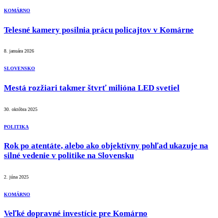
KOMÁRNO
Telesné kamery posilnia prácu policajtov v Komárne
8. januára 2026
SLOVENSKO
Mestá rozžiari takmer štvrť milióna LED svetiel
30. októbra 2025
POLITIKA
Rok po atentáte, alebo ako objektívny pohľad ukazuje na
silné vedenie v politike na Slovensku
2. júna 2025
KOMÁRNO
Veľké dopravné investície pre Komárno