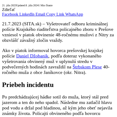
21. júla 2023
Updated:
8. júla 2024
1 Min čítanie
Zdieľať
Facebook
LinkedIn
Email
Copy Link
WhatsApp
21.7.2023 (SITA.sk) – Vyšetrovateľ odboru kriminálnej
polície Krajského riaditeľstva policajného zboru v Prešove
vzniesol v piatok obvinenie 48-ročnému mužovi z Nitry za
obzvlášť závažný zločin vraždy.
Ako v piatok informoval hovorca prešovskej krajskej
polície
Daniel Džobanik
, podľa doteraz vykonaného
vyšetrovania obvinený muž v uplynulú stredu v
podvečerných hodinách zavraždil na
Štrbskom Plese
40-
ročného muža z obce Janíkovce (okr. Nitra).
Priebeh incidentu
Po predchádzajúcej hádke sotil do muža, ktorý stál pred
jazerom a ten do neho spadol. Následne mu zatlačil hlavu
pod vodu a držal pod hladinou, až kým jeho obeť nejavila
známky života. Policajti obvineného podľa hovorcu