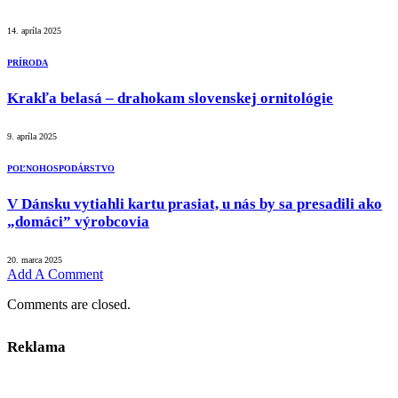
14. apríla 2025
PRÍRODA
Krakľa belasá – drahokam slovenskej ornitológie
9. apríla 2025
POĽNOHOSPODÁRSTVO
V Dánsku vytiahli kartu prasiat, u nás by sa presadili ako
„domáci” výrobcovia
20. marca 2025
Add A Comment
Comments are closed.
Reklama