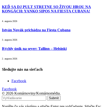
KEĎ SA DJ PULT STRETNE SO ŽIVOU HROU NA
KONGÁCH: YANKO SIPOS NA FIESTA CUBANA!
4. augusta 2026
István Novák prichádza na Fiesta Cubana
3. augusta 2026
Rýchly únik na sever: Tallinn – Helsinki
2. augusta 2026
Sledujte nás na sieťach
Facebook
Facebook
© 2026 Komárnoviny/Komárnomédia.
Submit
Napíšte čo vás záujíma a stlačte
Enter
pre vyhľadanie. Stlačte
Esc