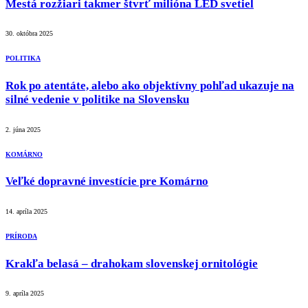
Mestá rozžiari takmer štvrť milióna LED svetiel
30. októbra 2025
POLITIKA
Rok po atentáte, alebo ako objektívny pohľad ukazuje na
silné vedenie v politike na Slovensku
2. júna 2025
KOMÁRNO
Veľké dopravné investície pre Komárno
14. apríla 2025
PRÍRODA
Krakľa belasá – drahokam slovenskej ornitológie
9. apríla 2025