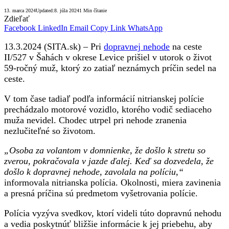
13. marca 2024
Updated:
8. júla 2024
1 Min čítanie
Zdieľať
Facebook
LinkedIn
Email
Copy Link
WhatsApp
13.3.2024 (SITA.sk) – Pri
dopravnej nehode
na ceste
II/527 v Šahách v okrese Levice prišiel v utorok o život
59-ročný muž, ktorý zo zatiaľ neznámych príčin sedel na
ceste.
V tom čase tadiaľ podľa informácií nitrianskej polície
prechádzalo motorové vozidlo, ktorého vodič sediaceho
muža nevidel. Chodec utrpel pri nehode zranenia
nezlučiteľné so životom.
„Osoba za volantom v domnienke, že došlo k stretu so
zverou, pokračovala v jazde ďalej. Keď sa dozvedela, že
došlo k dopravnej nehode, zavolala na políciu,“
informovala nitrianska polícia. Okolnosti, miera zavinenia
a presná príčina sú predmetom vyšetrovania polície.
Polícia vyzýva svedkov, ktorí videli túto dopravnú nehodu
a vedia poskytnúť bližšie informácie k jej priebehu, aby