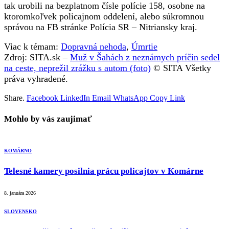
tak urobili na bezplatnom čísle polície 158, osobne na
ktoromkoľvek policajnom oddelení, alebo súkromnou
správou na FB stránke Polícia SR – Nitriansky kraj.
Viac k témam:
Dopravná nehoda
,
Úmrtie
Zdroj: SITA.sk –
Muž v Šahách z neznámych príčin sedel
na ceste, neprežil zrážku s autom (foto)
© SITA Všetky
práva vyhradené.
Share.
Facebook
LinkedIn
Email
WhatsApp
Copy Link
Mohlo by vás zaujimať
KOMÁRNO
Telesné kamery posilnia prácu policajtov v Komárne
8. januára 2026
SLOVENSKO