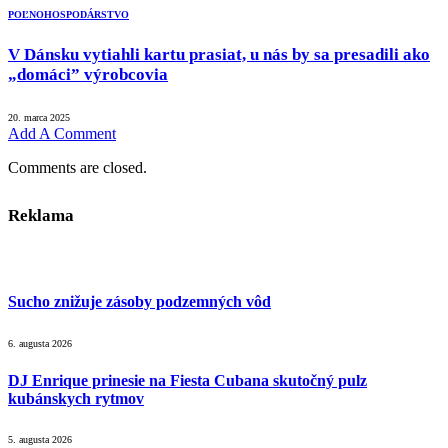
POĽNOHOSPODÁRSTVO
V Dánsku vytiahli kartu prasiat, u nás by sa presadili ako
„domáci” výrobcovia
20. marca 2025
Add A Comment
Comments are closed.
Reklama
Sucho znižuje zásoby podzemných vôd
6. augusta 2026
DJ Enrique prinesie na Fiesta Cubana skutočný pulz
kubánskych rytmov
5. augusta 2026