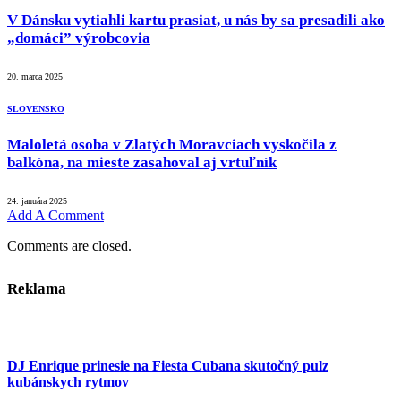
V Dánsku vytiahli kartu prasiat, u nás by sa presadili ako
„domáci” výrobcovia
20. marca 2025
SLOVENSKO
Maloletá osoba v Zlatých Moravciach vyskočila z
balkóna, na mieste zasahoval aj vrtuľník
24. januára 2025
Add A Comment
Comments are closed.
Reklama
DJ Enrique prinesie na Fiesta Cubana skutočný pulz
kubánskych rytmov