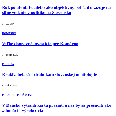
Rok po atentáte, alebo ako objektívny pohľad ukazuje na
silné vedenie v politike na Slovensku
2. júna 2025
KOMÁRNO
Veľké dopravné investície pre Komárno
14. apríla 2025
PRÍRODA
Krakľa belasá – drahokam slovenskej ornitológie
9. apríla 2025
POĽNOHOSPODÁRSTVO
V Dánsku vytiahli kartu prasiat, u nás by sa presadili ako
„domáci” výrobcovia