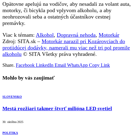
Opätovne apelujú na vodičov, aby nesadali za volant auta,
motorky, či bicykla pod vplyvom alkoholu, a aby
neohrozovali seba a ostatných účastníkov cestnej
premávky.
Viac k témam:
Alkohol
,
Dopravná nehoda
,
Motorkár
Zdroj: SITA.sk –
Motorkár narazil pri Kozárovciach do
protiidúcej dodávky, namerali mu viac než tri pol promile
alkoholu
© SITA Všetky práva vyhradené.
Share.
Facebook
LinkedIn
Email
WhatsApp
Copy Link
Mohlo by vás zaujimať
SLOVENSKO
Mestá rozžiari takmer štvrť milióna LED svetiel
30. októbra 2025
POLITIKA