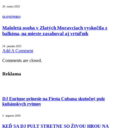
20. marca 2025
SLOVENSKO
Maloletá osoba v Zlatých Moravciach vyskočila z
balkóna, na mieste zasahoval aj vrtuľník
24. januára 2025
Add A Comment
Comments are closed.
Reklama
DJ Enrique prinesie na Fiesta Cubana skutočný pulz
kubánskych rytmov
5. augusta 2026
KEĎ SA DJ PULT STRETNE SO ŽIVOU HROU NA