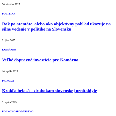
30. októbra 2025
POLITIKA
Rok po atentáte, alebo ako objektívny pohľad ukazuje na
silné vedenie v politike na Slovensku
2. júna 2025
KOMÁRNO
Veľké dopravné investície pre Komárno
14. apríla 2025
PRÍRODA
Krakľa belasá – drahokam slovenskej ornitológie
9. apríla 2025
POĽNOHOSPODÁRSTVO