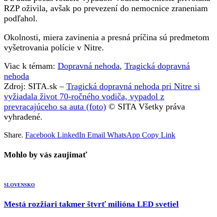
RZP oživila, avšak po prevezení do nemocnice zraneniam
podľahol.
Okolnosti, miera zavinenia a presná príčina sú predmetom
vyšetrovania polície v Nitre.
Viac k témam:
Dopravná nehoda
,
Tragická dopravná
nehoda
Zdroj: SITA.sk –
Tragická dopravná nehoda pri Nitre si
vyžiadala život 70-ročného vodiča, vypadol z
prevracajúceho sa auta (foto)
© SITA Všetky práva
vyhradené.
Share.
Facebook
LinkedIn
Email
WhatsApp
Copy Link
Mohlo by vás zaujimať
SLOVENSKO
Mestá rozžiari takmer štvrť milióna LED svetiel