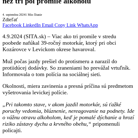
než tri pol promile alkoholu
4. septembra 2024
1 Min čítanie
Zdieľať
Facebook
LinkedIn
Email
Copy Link
WhatsApp
4.9.2024 (SITA.sk) – Viac ako tri promile v stredu
poobede nafúkal 39-ročný motorkár, ktorý pri obci
Kozárovce v Levickom okrese havaroval.
Muž počas jazdy prešiel do protismeru a narazil do
protiidúcej dodávky. So zraneniami ho prevážal vrtuľník.
Informovala o tom polícia na sociálnej sieti.
Okolnosti, miera zavinenia a presná príčina sú predmetom
vyšetrovania levickej polície.
„Pri takomto stave, v akom jazdil motorkár, sú ťažké
poruchy vedomia, blúznenie, nereagovanie na podnety. Ide
o vážnu otravu alkoholom, keď je pomalé dýchanie a hrozí
riziko zástavy dychu a krvného obehu,“
pripomenuli
policajti.