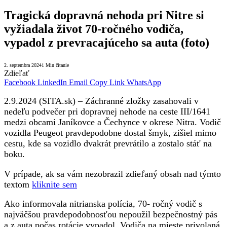
Tragická dopravná nehoda pri Nitre si
vyžiadala život 70-ročného vodiča,
vypadol z prevracajúceho sa auta (foto)
2. septembra 2024
1 Min čítanie
Zdieľať
Facebook
LinkedIn
Email
Copy Link
WhatsApp
2.9.2024 (SITA.sk) – Záchranné zložky zasahovali v
nedeľu podvečer pri dopravnej nehode na ceste III/1641
medzi obcami Janíkovce a Čechynce v okrese Nitra. Vodič
vozidla Peugeot pravdepodobne dostal šmyk, zišiel mimo
cestu, kde sa vozidlo dvakrát prevrátilo a zostalo stáť na
boku.
V prípade, ak sa vám nezobrazil zdieľaný obsah nad týmto
textom
kliknite sem
Ako informovala nitrianska polícia, 70- ročný vodič s
najväčšou pravdepodobnosťou nepoužil bezpečnostný pás
a z auta počas rotácie vypadol. Vodiča na mieste privolaná