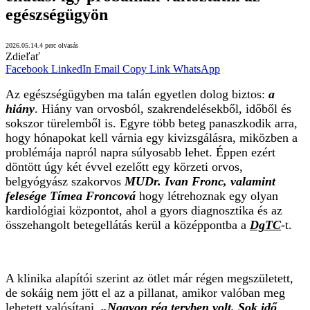
egészségügyön
2026.05.14.
4 perc olvasás
Zdieľať
Facebook
LinkedIn
Email
Copy Link
WhatsApp
Az egészségügyben ma talán egyetlen dolog biztos:
a
hiány
. Hiány van orvosból, szakrendelésekből, időből és
sokszor türelemből is. Egyre több beteg panaszkodik arra,
hogy hónapokat kell várnia egy kivizsgálásra, miközben a
problémája napról napra súlyosabb lehet. Éppen ezért
döntött úgy két évvel ezelőtt egy körzeti orvos,
belgyógyász szakorvos
MUDr. Ivan Fronc, valamint
felesége Tímea Froncová
hogy létrehoznak egy olyan
kardiológiai központot, ahol a gyors diagnosztika és az
összehangolt betegellátás kerül a középpontba a
DgTC
-t.
A klinika alapítói szerint az ötlet már régen megszületett,
de sokáig nem jött el az a pillanat, amikor valóban meg
lehetett valósítani.
„Nagyon rég tervben volt. Sok idő