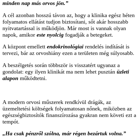
minden nap más orvos jön.”
A cél azonban hosszú távon az, hogy a klinika egész héten
folyamatos ellátást tudjon biztosítani, sőt akár hosszabb
nyitvatartással is működjön. Már most is vannak olyan
napok, amikor
este nyolcig
fogadják a betegeket.
A központ emellett
endokrinológiai
rendelés indítását is
tervezi, bár az orvoshiány ezen a területen még súlyosabb.
A beszélgetés során többször is visszatért ugyanaz a
gondolat: egy ilyen klinikát ma nem lehet pusztán
üzleti
alapon
működtetni.
A modern orvosi műszerek rendkívül drágák, az
üzemeltetési költségek folyamatosan nőnek, miközben az
egészségbiztosítók finanszírozása gyakran nem követi ezt a
tempót.
„Ha csak pénzről szólna, már régen bezártuk volna.”