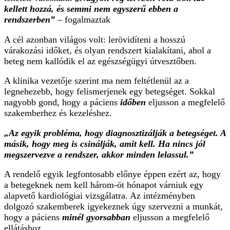
kellett hozzá, és semmi nem egyszerű ebben a
rendszerben”
– fogalmaztak
A cél azonban világos volt: lerövidíteni a hosszú
várakozási időket, és olyan rendszert kialakítani, ahol a
beteg nem kallódik el az egészségügyi útvesztőben.
A klinika vezetője szerint ma nem feltétlenül az a
legnehezebb, hogy felismerjenek egy betegséget. Sokkal
nagyobb gond, hogy a páciens
időben
eljusson a megfelelő
szakemberhez és kezeléshez.
„Az egyik probléma, hogy diagnosztizálják a betegséget. A
másik, hogy meg is csinálják, amit kell. Ha nincs jól
megszervezve a rendszer, akkor minden lelassul.”
A rendelő egyik legfontosabb előnye éppen ezért az, hogy
a betegeknek nem kell három-öt hónapot várniuk egy
alapvető kardiológiai vizsgálatra. Az intézményben
dolgozó szakemberek igyekeznek úgy szervezni a munkát,
hogy a páciens
minél gyorsabban
eljusson a megfelelő
ellátáshoz.