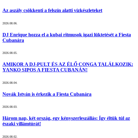
Az aszály csökkenti a felszín alatti vízkészleteket
2026.08.06.
DJ Enrique hozza el a kubai ritmusok igazi lüktetését a Fiesta
Cubanára
2026.08.05.
AMIKOR A DJ-PULT ÉS AZ ÉLŐ CONGA TALÁLKOZIK:
YANKO SIPOS A FIESTA CUBANÁN!
2026.08.04.
Novák István is érkezik a Fiesta Cubanára
2026.08.03.
Három nap, két ország, egy kényszerleszállás: Így éltük túl az
északi villámtúrát!
2026.08.02.