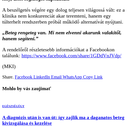
A beszélgetés végére egy dolog teljesen világossá vált: ez a
klinika nem konkurenciát akar teremteni, hanem egy
túlterhelt rendszerben próbál működő alternatívát nyújtani.
„Beteg rengeteg van. Mi nem elvenni akarunk valakitől,
hanem segíteni.”
A rendelőről részletesebb információkat a Facebookon
találunk:
https://www.facebook.com/share/1GDdVnJVdp/
(MKI)
Share.
Facebook
LinkedIn
Email
WhatsApp
Copy Link
Mohlo by vás zaujimať
EGÉSZSÉGÜGY
A diagnózis után is van út: így zajlik ma a daganatos beteg
kivizsgálása és kezelése