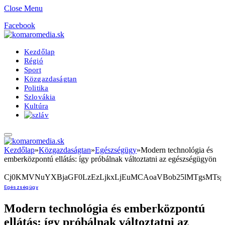
Close Menu
Facebook
Kezdőlap
Régió
Sport
Közgazdaságtan
Politika
Szlovákia
Kultúra
Kezdőlap
»
Közgazdaságtan
»
Egészségügy
»
Modern technológia és
emberközpontú ellátás: így próbálnak változtatni az egészségügyön
Cj0KMVNuYXBjaGF0LzEzLjkxLjEuMCAoaVBob25lMTgsMTsgaU
Egészségügy
Modern technológia és emberközpontú
ellátás: így próbálnak változtatni az