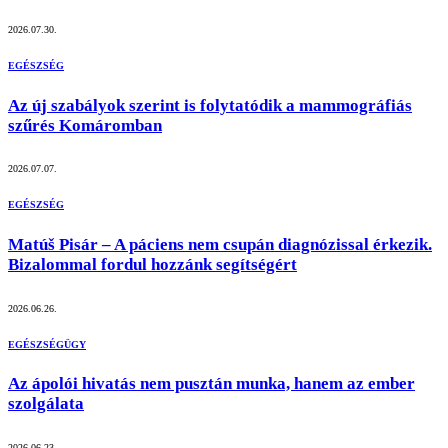
2026.07.30.
EGÉSZSÉG
Az új szabályok szerint is folytatódik a mammográfiás
szűrés Komáromban
2026.07.07.
EGÉSZSÉG
Matúš Pisár – A páciens nem csupán diagnózissal érkezik.
Bizalommal fordul hozzánk segítségért
2026.06.26.
EGÉSZSÉGÜGY
Az ápolói hivatás nem pusztán munka, hanem az ember
szolgálata
2026.06.23.