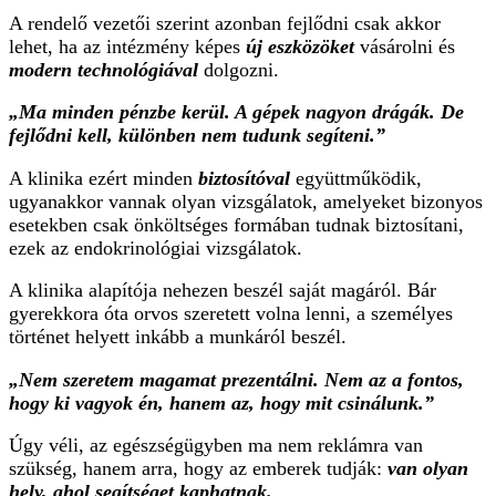
A rendelő vezetői szerint azonban fejlődni csak akkor
lehet, ha az intézmény képes
új eszközöket
vásárolni és
modern technológiával
dolgozni.
„Ma minden pénzbe kerül. A gépek nagyon drágák. De
fejlődni kell, különben nem tudunk segíteni.”
A klinika ezért minden
biztosítóval
együttműködik,
ugyanakkor vannak olyan vizsgálatok, amelyeket bizonyos
esetekben csak önköltséges formában tudnak biztosítani,
ezek az endokrinológiai vizsgálatok.
A klinika alapítója nehezen beszél saját magáról. Bár
gyerekkora óta orvos szeretett volna lenni, a személyes
történet helyett inkább a munkáról beszél.
„Nem szeretem magamat prezentálni. Nem az a fontos,
hogy ki vagyok én, hanem az, hogy mit csinálunk.”
Úgy véli, az egészségügyben ma nem reklámra van
szükség, hanem arra, hogy az emberek tudják:
van olyan
hely, ahol segítséget kaphatnak.