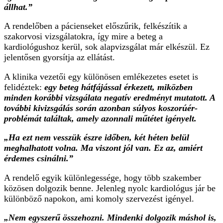
állhat.”
A rendelőben a pácienseket előszűrik, felkészítik a
szakorvosi vizsgálatokra, így mire a beteg a
kardiológushoz kerül, sok alapvizsgálat már elkészül. Ez
jelentősen gyorsítja az ellátást.
A klinika vezetői egy különösen emlékezetes esetet is
felidéztek:
egy beteg hátfájással érkezett, miközben
minden korábbi vizsgálata negatív eredményt mutatott. A
további kivizsgálás során azonban súlyos koszorúér-
problémát találtak, amely azonnali műtétet igényelt.
„Ha ezt nem vesszük észre időben, két héten belül
meghalhatott volna. Ma viszont jól van. Ez az, amiért
érdemes csinálni.”
A rendelő egyik különlegessége, hogy több szakember
közösen dolgozik benne. Jelenleg nyolc kardiológus jár be
különböző napokon, ami komoly szervezést igényel.
„Nem egyszerű összehozni. Mindenki dolgozik máshol is,