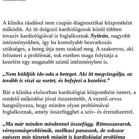
A klinika ráadásul nem csupán diagnosztikai központként
működik. Az itt dolgozó kardiológusok közül többen
invazív kardiológiával is foglalkoznak
Nyitrán
, nagyobb
intézményekben, így ha komolyabb beavatkozás
szükséges, a beteg útja nem szakad meg. A szakorvos, aki
felismeri a problémát, sok esetben maga folytatja a
kezelést egy magasabb szintű intézményben is.
„Nem küldjük ide-oda a beteget. Aki itt megvizsgálja, az
tovább is viszi az esetet, és befejezi a kezelést.”
Bár a klinika elsősorban kardiológiai központként ismert, a
rendelő működése jóval összetettebb. A vezető orvos
hangsúlyozza, hogy minden olyan problémával
foglalkoznak, amely összefügghet a szív- és érrendszerrel.
„Ma már minden mindennel összefügg. Ritmuszavarok,
vérnyomásproblémák, mellkasi panaszok, de sokszor
egészen más tünetek mögött is kardiológiai probléma