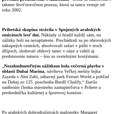
takmer štvrťstoročnou praxou, ktorá sa tancu venuje od
roku 2002.
Pribetská skupina strávila v Spojených arabských
emirátoch šesť dní.
Náklady si hradil každý sám, no
zážitky boli na nezaplatenie. Prechádzali sa po obrovských
nákupných centrách, absolvovali safari v púšti v troch
džípoch, sledovali ohňový tanec v oáze a videli aj
predstavenie
tanura
– šou so svetelnými kostýmami.
„
Nezabudnuteľným zážitkom bola večerná plavba v
oblasti Dubai Marina
, návšteva Veľkej mešity šejka
Zayeda v Abú Zabí, zábavný park Ferrari World a pohľad
na Dubaj zo 125. poschodia Burdž Chalífy,“ žiarila
nadšením členka miestneho zastupiteľstva v Pribete a
predsedníčka kultúrnej a športovej komisie.
Po arabských dobrodružstvách mažoretky Margaret