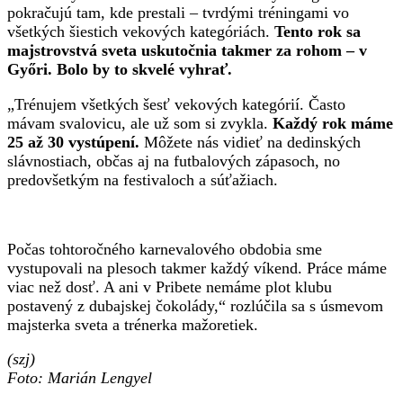
pokračujú tam, kde prestali – tvrdými tréningami vo
všetkých šiestich vekových kategóriách.
Tento rok sa
majstrovstvá sveta uskutočnia takmer za rohom – v
Győri. Bolo by to skvelé vyhrať.
„Trénujem všetkých šesť vekových kategórií. Často
mávam svalovicu, ale už som si zvykla.
Každý rok máme
25 až 30 vystúpení.
Môžete nás vidieť na dedinských
slávnostiach, občas aj na futbalových zápasoch, no
predovšetkým na festivaloch a súťažiach.
Počas tohtoročného karnevalového obdobia sme
vystupovali na plesoch takmer každý víkend. Práce máme
viac než dosť. A ani v Pribete nemáme plot klubu
postavený z dubajskej čokolády,“ rozlúčila sa s úsmevom
majsterka sveta a trénerka mažoretiek.
(szj)
Foto: Marián Lengyel