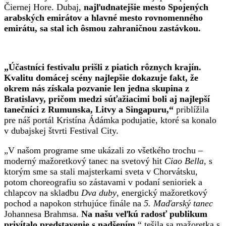
Čiernej Hore. Dubaj,
najľudnatejšie mesto Spojených
arabských emirátov a hlavné mesto rovnomenného
emirátu, sa stal ich ôsmou zahraničnou zastávkou.
„Účastníci festivalu prišli z piatich rôznych krajín.
Kvalitu domácej scény najlepšie dokazuje fakt, že
okrem nás získala pozvanie len jedna skupina z
Bratislavy, pričom medzi súťažiacimi boli aj najlepší
tanečníci z Rumunska, Litvy a Singapuru,“
priblížila
pre náš portál Kristína Ádámka podujatie, ktoré sa konalo
v dubajskej štvrti Festival City.
„V našom programe sme ukázali zo všetkého trochu –
moderný mažoretkový tanec na svetový hit
Ciao Bella
, s
ktorým sme sa stali majsterkami sveta v Chorvátsku,
potom choreografiu so zástavami v podaní senioriek a
chlapcov na skladbu
Dva duby
, energický mažoretkový
pochod a napokon strhujúce finále na
5. Maďarský tanec
Johannesa Brahmsa.
Na našu veľkú radosť publikum
privítalo predstavenie s nadšením
,“ tešila sa mažoretka s