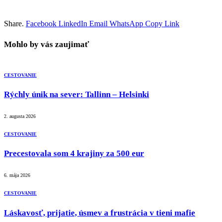
Share.
Facebook
LinkedIn
Email
WhatsApp
Copy Link
Mohlo by vás zaujimať
CESTOVANIE
Rýchly únik na sever: Tallinn – Helsinki
2. augusta 2026
CESTOVANIE
Precestovala som 4 krajiny za 500 eur
6. mája 2026
CESTOVANIE
Láskavosť, prijatie, úsmev a frustrácia v tieni mafie