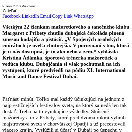
5. marca 2025
3 Min čítanie
Zdieľať
Facebook
LinkedIn
Email
Copy Link
WhatsApp
Všetkým 22 členkám mažoretkového a tanečného klubu
Margaret z Pribety chutila dubajská čokoláda plnená
zmesou kadajifu a pistácií. „V Spojených arabských
emirátoch je oveľa chutnejšia. V porovnaní s tou, ktorá
je u nás dostupná, je to ako nebo a zem,“ vyhlásila
Kristína Ádámka, športová trénerka mažoretiek a
vedúca klubu. Dubajčania si však pochutnali na ich
vystúpení, ktoré predviedli na pódiu XI. International
Music and Dance Festival Dubai.
Päťnásť minút. Toľko mal každý účinkujúci na jednom z
najprestížnejších festivalov sveta, na ktorý sa nedá len tak
dostať. Treba na to vynikajúce výsledky. Skúsené
mažoretky a to z Pribety, ktoré pred dvoma rokmi vyhrali
majstrovstvá sveta v chorvátskej Opatiji a už precestovali
viacero krajín. Vyslúžili si účasť v Dubaji po úspechu v