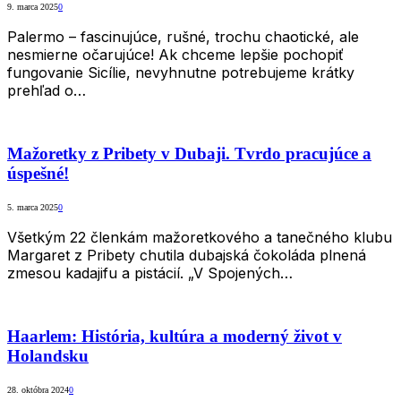
9. marca 2025
0
Palermo – fascinujúce, rušné, trochu chaotické, ale
nesmierne očarujúce! Ak chceme lepšie pochopiť
fungovanie Sicílie, nevyhnutne potrebujeme krátky
prehľad o…
Mažoretky z Pribety v Dubaji. Tvrdo pracujúce a
úspešné!
5. marca 2025
0
Všetkým 22 členkám mažoretkového a tanečného klubu
Margaret z Pribety chutila dubajská čokoláda plnená
zmesou kadajifu a pistácií. „V Spojených…
Haarlem: História, kultúra a moderný život v
Holandsku
28. októbra 2024
0