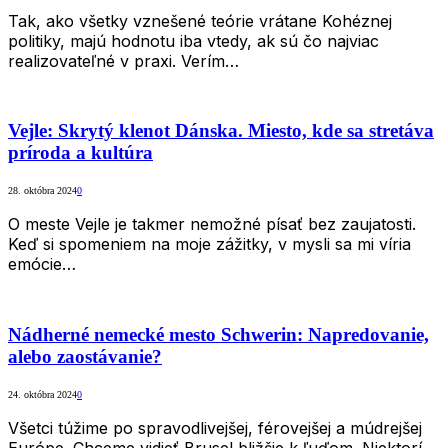
Tak, ako všetky vznešené teórie vrátane Kohéznej
politiky, majú hodnotu iba vtedy, ak sú čo najviac
realizovateľné v praxi. Verím…
Vejle: Skrytý klenot Dánska. Miesto, kde sa stretáva
príroda a kultúra
28. októbra 2024
0
O meste Vejle je takmer nemožné písať bez zaujatosti.
Keď si spomeniem na moje zážitky, v mysli sa mi víria
emócie…
Nádherné nemecké mesto Schwerin: Napredovanie,
alebo zaostávanie?
24. októbra 2024
0
Všetci túžime po spravodlivejšej, férovejšej a múdrejšej
Európe. Chceme vidieť Brusel bližšie k ľuďom. Niektorí