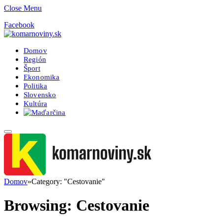
Close Menu
Facebook
Domov
Región
Šport
Ekonomika
Politika
Slovensko
Kultúra
Domov
»
Category: "Cestovanie"
Browsing:
Cestovanie