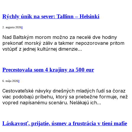
Rýchly únik na sever: Tallinn – Helsinki
2. augusta 2026
0
Nad Baltským morom možno za necelé dve hodiny
prekonať morský záliv a takmer nepozorovane pritom
vstúpiť z jednej kultúrnej dimenzie…
Precestovala som 4 krajiny za 500 eur
6. mája 2026
0
Cestovateľské návyky dnešných mladých ľudí sa čoraz
viac podobajú príbehu, ktorý sa priebežne formuje, než
vopred napísanému scenáru. Nelákajú ich…
Láskavosť, prijatie, úsmev a frustrácia v tieni mafie