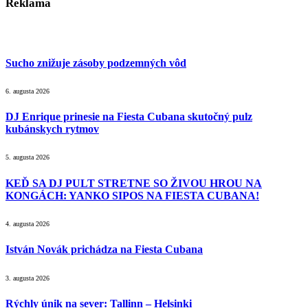
Reklama
Sucho znižuje zásoby podzemných vôd
6. augusta 2026
DJ Enrique prinesie na Fiesta Cubana skutočný pulz
kubánskych rytmov
5. augusta 2026
KEĎ SA DJ PULT STRETNE SO ŽIVOU HROU NA
KONGÁCH: YANKO SIPOS NA FIESTA CUBANA!
4. augusta 2026
István Novák prichádza na Fiesta Cubana
3. augusta 2026
Rýchly únik na sever: Tallinn – Helsinki