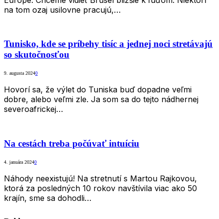
na tom ozaj usilovne pracujú,…
Tunisko, kde se príbehy tisíc a jednej noci stretávajú
so skutočnosťou
9. augusta 2024
0
Hovorí sa, že výlet do Tuniska buď dopadne veľmi
dobre, alebo veľmi zle. Ja som sa do tejto nádhernej
severoafrickej…
Na cestách treba počúvať intuíciu
4. januára 2024
0
Náhody neexistujú! Na stretnutí s Martou Rajkovou,
ktorá za posledných 10 rokov navštívila viac ako 50
krajín, sme sa dohodli…