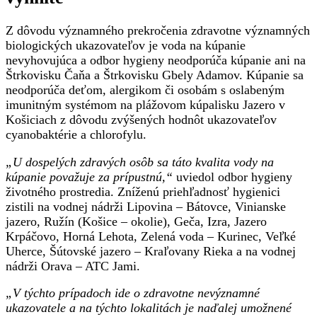
Z dôvodu významného prekročenia zdravotne významných
biologických ukazovateľov je voda na kúpanie
nevyhovujúca a odbor hygieny neodporúča kúpanie ani na
Štrkovisku Čaňa a Štrkovisku Gbely Adamov. Kúpanie sa
neodporúča deťom, alergikom či osobám s oslabeným
imunitným systémom na plážovom kúpalisku Jazero v
Košiciach z dôvodu zvýšených hodnôt ukazovateľov
cyanobaktérie a chlorofylu.
„U dospelých zdravých osôb sa táto kvalita vody na
kúpanie považuje za prípustnú,“
uviedol odbor hygieny
životného prostredia. Zníženú priehľadnosť hygienici
zistili na vodnej nádrži Lipovina – Bátovce, Vinianske
jazero, Ružín (Košice – okolie), Geča, Izra, Jazero
Krpáčovo, Horná Lehota, Zelená voda – Kurinec, Veľké
Uherce, Šútovské jazero – Kraľovany Rieka a na vodnej
nádrži Orava – ATC Jami.
„V týchto prípadoch ide o zdravotne nevýznamné
ukazovatele a na týchto lokalitách je naďalej umožnené