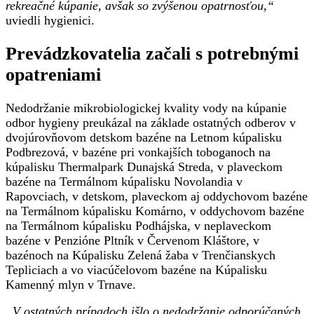
rekreačné kúpanie, avšak so zvýšenou opatrnosťou,“
uviedli hygienici.
Prevádzkovatelia začali s potrebnými
opatreniami
Nedodržanie mikrobiologickej kvality vody na kúpanie
odbor hygieny preukázal na základe ostatných odberov v
dvojúrovňovom detskom bazéne na Letnom kúpalisku
Podbrezová, v bazéne pri vonkajších toboganoch na
kúpalisku Thermalpark Dunajská Streda, v plaveckom
bazéne na Termálnom kúpalisku Novolandia v
Rapovciach, v detskom, plaveckom aj oddychovom bazéne
na Termálnom kúpalisku Komárno, v oddychovom bazéne
na Termálnom kúpalisku Podhájska, v neplaveckom
bazéne v Penzióne Pltník v Červenom Kláštore, v
bazénoch na Kúpalisku Zelená žaba v Trenčianskych
Tepliciach a vo viacúčelovom bazéne na Kúpalisku
Kamenný mlyn v Trnave.
„V ostatných prípadoch išlo o nedodržanie odporúčaných