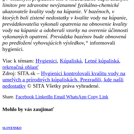
limitov pre zdravotne nevýznamné fyzikálno-chemické
ukazovatele kvality vody na kúpanie. V bazénoch, v
ktorých boli zistené nedostatky v kvalite vody na kúpanie,
prevádzkovatelia vykonali opatrenia na obnovenie kvality
vody na kúpanie a odoberali vzorky na overenie účinnosti
vykonaných opatrení. Prevádzka bazénov bude obnovená
po predložení vyhovujúcich výsledkov,“
informovali
hygienici.
Viac k témam:
Hygienici
,
Kúpaliská
,
Letné kúpaliská
,
rekreačná oblasť
Zdroj: SITA.sk –
Hygienici kontrolovali kvalitu vody na
umelých a prírodných kúpaliskách. Prezradili, kde našli
nedostatky
© SITA Všetky práva vyhradené.
Share.
Facebook
LinkedIn
Email
WhatsApp
Copy Link
Mohlo by vás zaujimať
SLOVENSKO