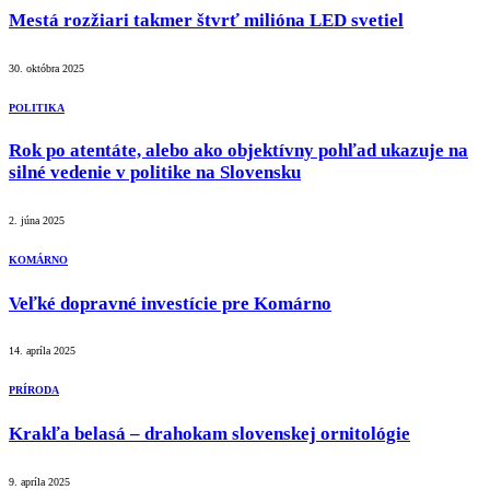
Mestá rozžiari takmer štvrť milióna LED svetiel
30. októbra 2025
POLITIKA
Rok po atentáte, alebo ako objektívny pohľad ukazuje na
silné vedenie v politike na Slovensku
2. júna 2025
KOMÁRNO
Veľké dopravné investície pre Komárno
14. apríla 2025
PRÍRODA
Krakľa belasá – drahokam slovenskej ornitológie
9. apríla 2025