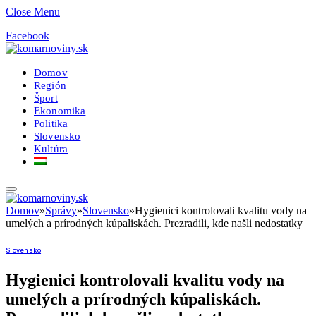
Close Menu
Facebook
Domov
Región
Šport
Ekonomika
Politika
Slovensko
Kultúra
Domov
»
Správy
»
Slovensko
»
Hygienici kontrolovali kvalitu vody na
umelých a prírodných kúpaliskách. Prezradili, kde našli nedostatky
Slovensko
Hygienici kontrolovali kvalitu vody na
umelých a prírodných kúpaliskách.