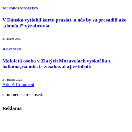
POĽNOHOSPODÁRSTVO
V Dánsku vytiahli kartu prasiat, u nás by sa presadili ako
„domáci” výrobcovia
20. marca 2025
SLOVENSKO
Maloletá osoba v Zlatých Moravciach vyskočila z
balkóna, na mieste zasahoval aj vrtuľník
24. januára 2025
Add A Comment
Comments are closed.
Reklama