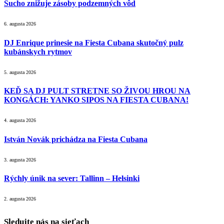
Sucho znižuje zásoby podzemných vôd
6. augusta 2026
DJ Enrique prinesie na Fiesta Cubana skutočný pulz
kubánskych rytmov
5. augusta 2026
KEĎ SA DJ PULT STRETNE SO ŽIVOU HROU NA
KONGÁCH: YANKO SIPOS NA FIESTA CUBANA!
4. augusta 2026
István Novák prichádza na Fiesta Cubana
3. augusta 2026
Rýchly únik na sever: Tallinn – Helsinki
2. augusta 2026
Sledujte nás na sieťach