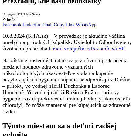
Prezradili, kde našli nedostatky
10. augusta 2024
2 Min čítanie
Zdieľať
Facebook
LinkedIn
Email
Copy Link
WhatsApp
10.8.2024 (SITA.sk) – V prevádzke je aktuálne väčšina
umelých a prírodných kúpalísk. Uviedol to Odbor hygieny
životného prostredia
Úradu verejného zdravotníctva SR
.
Na základe posledných odberov je z dôvodu prekročenia
medznej hodnoty zdravotne významných
mikrobiologických ukazovateľov voda na kúpanie
nevyhovujúca a hygienici kúpanie neodporúčajú v Ružíne
– prítoky, vo vodnej nádrži Duchonka a Laborec
Humenné. Vo vodnej nádrži Ružín a Ružín – prítoky
hygienici zistili prekročenie limitnej hodnoty ukazovateľa
chlorofyl, čo môže znamenať pre kúpajúcich sa zdravotné
riziko.
Týmto miestam sa s deťmi radšej
vyhnite