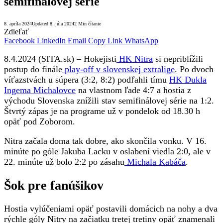
semifinálovej série
8. apríla 2024
Updated:
8. júla 2024
2 Min čítanie
Zdieľať
Facebook
LinkedIn
Email
Copy Link
WhatsApp
8.4.2024 (SITA.sk) – Hokejisti
HK Nitra
si nepriblížili
postup do finále
play-off v slovenskej extralige
. Po dvoch
víťazstvách u súpera (3:2, 8:2) podľahli tímu
HK Dukla
Ingema Michalovce
na vlastnom ľade 4:7 a hostia z
východu Slovenska znížili stav semifinálovej série na 1:2.
Štvrtý zápas je na programe už v pondelok od 18.30 h
opäť pod Zoborom.
Nitra začala doma tak dobre, ako skončila vonku. V 16.
minúte po góle Jakuba Lacku v oslabení viedla 2:0, ale v
22. minúte už bolo 2:2 po zásahu
Michala Kabáča
.
Šok pre fanúšikov
Hostia vylúčeniami opäť postavili domácich na nohy a dva
rýchle góly Nitry na začiatku tretej tretiny opäť znamenali