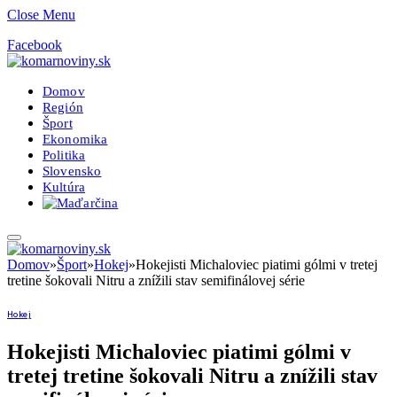
Close Menu
Facebook
Domov
Región
Šport
Ekonomika
Politika
Slovensko
Kultúra
Domov
»
Šport
»
Hokej
»
Hokejisti Michaloviec piatimi gólmi v tretej
tretine šokovali Nitru a znížili stav semifinálovej série
Hokej
Hokejisti Michaloviec piatimi gólmi v
tretej tretine šokovali Nitru a znížili stav