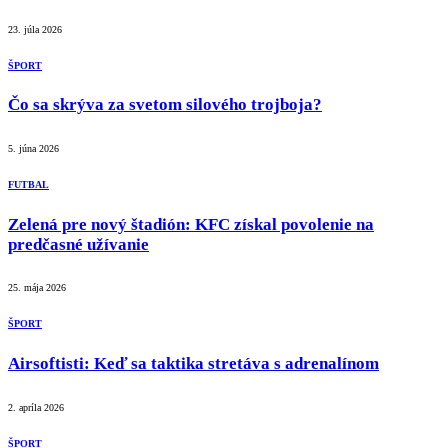
23. júla 2026
ŠPORT
Čo sa skrýva za svetom silového trojboja?
5. júna 2026
FUTBAL
Zelená pre nový štadión: KFC získal povolenie na
predčasné užívanie
25. mája 2026
ŠPORT
Airsoftisti: Keď sa taktika stretáva s adrenalínom
2. apríla 2026
ŠPORT