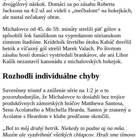
dvojgólový náskok. Domáci sa po zásahu Roberta
Jacksona na 4:2 už asi videli s „mečbalom“ na hokejkách,
ale nastal nečakaný obrat.
Michalovce od 45. do 59. minúty strelili päť gólov a
spôsobili šok fanúšikom na vypredanom nitrianskom
zimnom štadióne. Krídelník štvrtého útoku Kabáč dovŕšil
hetrik a víťazný gól strelil Marek Valach. Po štvrtom
zásahu hostí domáci vystriedali brankárov, ale ani Libor
Kašík nezastavil kanonádu z michalovských hokejok.
Rozhodli individuálne chyby
Suverénny triumf a zníženie série na 1:2 je o to
pozoruhodnejšie, že Michalovce to dosiahli bez trojice
produktívnych zámorských hráčov Matthewa Santosa,
Senu Acolatseho a Mitchella Hearda. Santos je zranený a
Acolatse s Heardom v klube predčasne skončili.
„Bol to môj druhý hetrik. Niekedy to padne aj na mňa.
Musím ale vyzdvihnúť všetkých chlapcov. Hrali sme tímovo