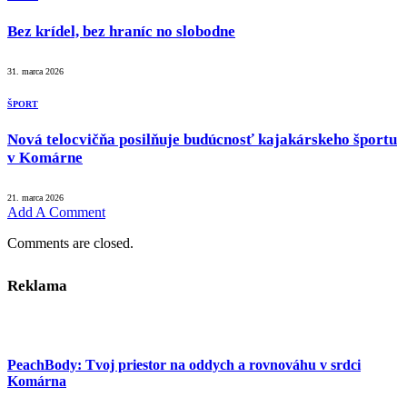
Bez krídel, bez hraníc no slobodne
31. marca 2026
ŠPORT
Nová telocvičňa posilňuje budúcnosť kajakárskeho športu
v Komárne
21. marca 2026
Add A Comment
Comments are closed.
Reklama
PeachBody: Tvoj priestor na oddych a rovnováhu v srdci
Komárna