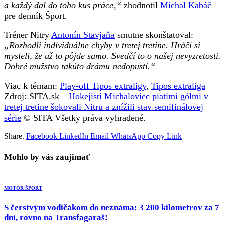
a každý dal do toho kus práce,“
zhodnotil
Michal Kabáč
pre denník Šport.
Tréner Nitry
Antonín Stavjaňa
smutne skonštatoval:
„
Rozhodli individuálne chyby v tretej tretine. Hráči si
mysleli, že už to pôjde samo. Svedčí to o našej nevyzretosti.
Dobré mužstvo takúto drámu nedopustí.“
Viac k témam:
Play-off Tipos extraligy
,
Tipos extraliga
Zdroj: SITA.sk –
Hokejisti Michaloviec piatimi gólmi v
tretej tretine šokovali Nitru a znížili stav semifinálovej
série
© SITA Všetky práva vyhradené.
Share.
Facebook
LinkedIn
Email
WhatsApp
Copy Link
Mohlo by vás zaujimať
MOTOR ŠPORT
S čerstvým vodičákom do neznáma: 3 200 kilometrov za 7
dní, rovno na Transfagaraš!