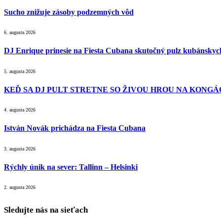
Sucho znižuje zásoby podzemných vôd
6. augusta 2026
DJ Enrique prinesie na Fiesta Cubana skutočný pulz kubánsky
5. augusta 2026
KEĎ SA DJ PULT STRETNE SO ŽIVOU HROU NA KONGÁC
4. augusta 2026
István Novák prichádza na Fiesta Cubana
3. augusta 2026
Rýchly únik na sever: Tallinn – Helsinki
2. augusta 2026
Sledujte nás na sieťach