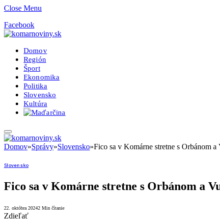
Close Menu
Facebook
Domov
Región
Šport
Ekonomika
Politika
Slovensko
Kultúra
Domov
»
Správy
»
Slovensko
»
Fico sa v Komárne stretne s Orbánom a 
Slovensko
Fico sa v Komárne stretne s Orbánom a Vu
22. októbra 2024
2 Min čítanie
Zdieľať