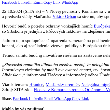
Facebook
LinkedIn
Email
Copy Link
WhatsApp
22.10.2024 (SITA.sk) – V Novej pevnosti v Komárne sa v ut
a predseda vlády Maďarska
Viktor Orbán
sa stretnú, aby sp
Hovoriť budú o potrebe ochrany vonkajších hraníc
Európske
so Srbskom je jedným z kľúčových faktorov na zlepšenie mi
Jadrom tejto spolupráce sú opatrenia zamerané na posilneni
konaní, ako aj zosúladenie vízovej politiky s Európskou úni
Témou samitu budú aj inovatívne riešenia na zastavenie nel
„Slovenská republika dlhodobo zastáva postoj, že nelegálnu
Inovatívnym riešením by mohli byť externé centrá, tzv. hots
Albánskom,“
informoval Tlačový a informačný odbor Úradu
Viac k témam:
Hranice
,
Maďarský premiér
,
Nelegálna migr
Zdroj: SITA.sk –
Fico sa v Komárne stretne s Orbánom a Vu
Share.
Facebook
LinkedIn
Email
WhatsApp
Copy Link
Mohlo by vás zaujimať