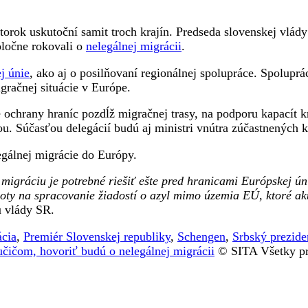
orok uskutoční samit troch krajín. Predseda slovenskej vlád
oločne rokovali o
nelegálnej migrácii
.
j únie
, ako aj o posilňovaní regionálnej spolupráce. Spolupr
gračnej situácie v Európe.
e ochrany hraníc pozdĺž migračnej trasy, na podporu kapacít 
ou. Súčasťou delegácií budú aj ministri vnútra zúčastnených k
egálnej migrácie do Európy.
 migráciu je potrebné riešiť ešte pred hranicami Európskej ú
poty na spracovanie žiadostí o azyl mimo územia EÚ, ktoré ak
 vlády SR.
ácia
,
Premiér Slovenskej republiky
,
Schengen
,
Srbský prezide
čičom, hovoriť budú o nelegálnej migrácii
© SITA Všetky pr