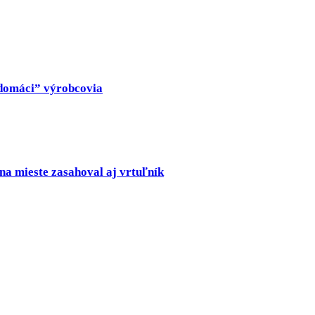
 „domáci” výrobcovia
na mieste zasahoval aj vrtuľník