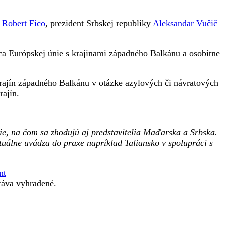
y
Robert Fico
, prezident Srbskej republiky
Aleksandar Vučič
áca Európskej únie s krajinami západného Balkánu a osobitne
krajín západného Balkánu v otázke azylových či návratových
rajín.
nie, na čom sa zhodujú aj predstavitelia Maďarska a Srbska.
tuálne uvádza do praxe napríklad Taliansko v spolupráci s
nt
áva vyhradené.