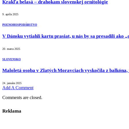
Krakľa belasá – drahokam slovenskej ornitológie
9. apríla 2025
POĽNOHOSPODÁRSTVO
V Dánsku vytiahli kartu prasiat, u nás by sa presadili ako
20. marca 2025
SLOVENSKO
Maloletá osoba v Zlatých Moravciach vyskočila z balkóna, 
24. januára 2025
Add A Comment
Comments are closed.
Reklama