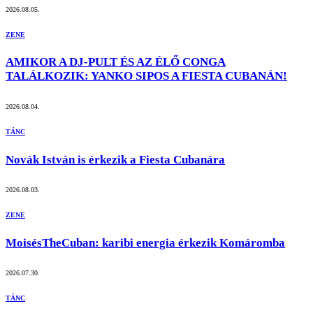
2026.08.05.
ZENE
AMIKOR A DJ-PULT ÉS AZ ÉLŐ CONGA
TALÁLKOZIK: YANKO SIPOS A FIESTA CUBANÁN!
2026.08.04.
TÁNC
Novák István is érkezik a Fiesta Cubanára
2026.08.03.
ZENE
MoisésTheCuban: karibi energia érkezik Komáromba
2026.07.30.
TÁNC