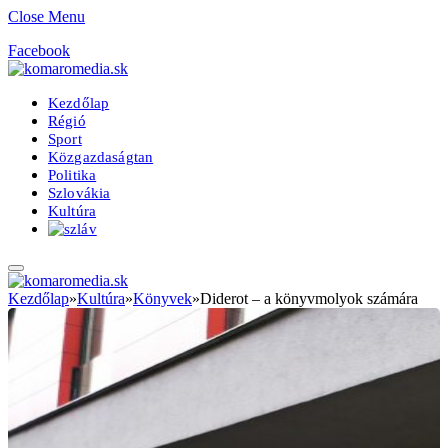
Close Menu
Facebook
Kezdőlap
Régió
Sport
Közgazdaságtan
Politika
Szlovákia
Kultúra
Kezdőlap
»
Kultúra
»
Könyvek
»
Diderot – a könyvmolyok számára