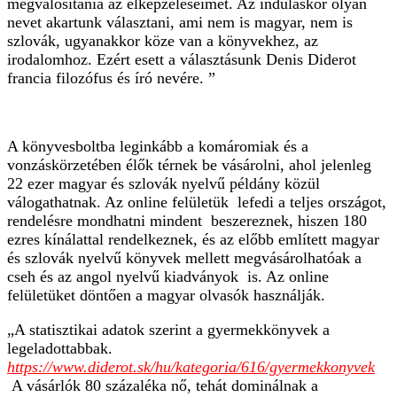
megvalósítania az elképzeléseimet. Az induláskor olyan
nevet akartunk választani, ami nem is magyar, nem is
szlovák, ugyanakkor köze van a könyvekhez, az
irodalomhoz. Ezért esett a választásunk Denis Diderot
francia filozófus és író nevére. ”
A könyvesboltba leginkább a komáromiak és a
vonzáskörzetében élők térnek be vásárolni, ahol jelenleg
22 ezer magyar és szlovák nyelvű példány közül
válogathatnak. Az online felületük lefedi a teljes országot,
rendelésre mondhatni mindent beszereznek, hiszen 180
ezres kínálattal rendelkeznek, és az előbb említett magyar
és szlovák nyelvű könyvek mellett megvásárolhatóak a
cseh és az angol nyelvű kiadványok is. Az online
felületüket döntően a magyar olvasók használják.
„A statisztikai adatok szerint a gyermekkönyvek a
legeladottabbak.
https://www.diderot.sk/hu/kategoria/616/gyermekkonyvek
A vásárlók 80 százaléka nő, tehát dominálnak a