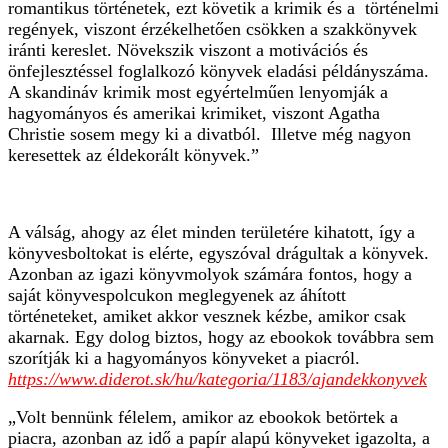
romantikus történetek, ezt követik a krimik és a történelmi
regények, viszont érzékelhetően csökken a szakkönyvek
iránti kereslet. Növekszik viszont a motivációs és
önfejlesztéssel foglalkozó könyvek eladási példányszáma.
A skandináv krimik most egyértelműen lenyomják a
hagyományos és amerikai krimiket, viszont Agatha
Christie sosem megy ki a divatból. Illetve még nagyon
keresettek az éldekorált könyvek.”
A válság, ahogy az élet minden területére kihatott, így a
könyvesboltokat is elérte, egyszóval drágultak a könyvek.
Azonban az igazi könyvmolyok számára fontos, hogy a
saját könyvespolcukon meglegyenek az áhított
történeteket, amiket akkor vesznek kézbe, amikor csak
akarnak. Egy dolog biztos, hogy az ebookok továbbra sem
szorítják ki a hagyományos könyveket a piacról.
https://www.diderot.sk/hu/kategoria/1183/ajandekkonyvek
„Volt bennünk félelem, amikor az ebookok betörtek a
piacra, azonban az idő a papír alapú könyveket igazolta, a