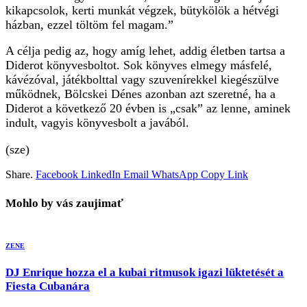
kikapcsolok, kerti munkát végzek, bütykölök a hétvégi
házban, ezzel töltöm fel magam.”
A célja pedig az, hogy amíg lehet, addig életben tartsa a
Diderot könyvesboltot. Sok könyves elmegy másfelé,
kávézóval, játékbolttal vagy szuvenírekkel kiegészülve
működnek, Bölcskei Dénes azonban azt szeretné, ha a
Diderot a következő 20 évben is „csak” az lenne, aminek
indult, vagyis könyvesbolt a javából.
(sze)
Share.
Facebook
LinkedIn
Email
WhatsApp
Copy Link
Mohlo by vás zaujimať
ZENE
DJ Enrique hozza el a kubai ritmusok igazi lüktetését a
Fiesta Cubanára