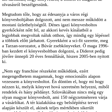
olvasásról beszélgessünk.
Megtudom tőle, hogy az édesanyja a város régi
könyvesboltjában dolgozott, ami nem messze működött a
mostani üzlethelyiségtől. Dénes igazi könyvesboltos
gyerkőcként nőtt fel, az akkori kevés kínálatból a
legjobbak megvoltak náluk otthon, így mindig egy lépéssel
a többiek előtt járhatott. Gyerekként a sci-fit szerette, meg
a Tarzan-sorozatot, a Búvár zsebkönyveket. Ő maga 1996-
ban kezdett el könyvesboltban dolgozni, a Diderot pedig
jövőre ünnepli 20 éves fennállását, hiszen 2005-ben nyitott
ki.
„Nem egy franchise részeként működünk, ezért
megengedhetem magamnak, hogy emocionális alapon
vezessem a könyvesboltot. Én döntöm el, hogy mi hogy
nézzen ki, melyik könyvet hová szeretném helyezni, miből
rendelek és hány példányt. Szlovákiában nincs még egy
olyan magyar könyvesbolt, ami 150 négyzetméteren várja
a vásárlókat. A tér kialakítása egy belsőépítész tervei
alapján készült el, akinek teljes mértékben sikerült