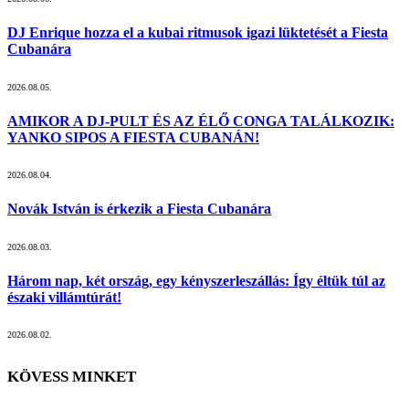
DJ Enrique hozza el a kubai ritmusok igazi lüktetését a Fiesta
Cubanára
2026.08.05.
AMIKOR A DJ-PULT ÉS AZ ÉLŐ CONGA TALÁLKOZIK:
YANKO SIPOS A FIESTA CUBANÁN!
2026.08.04.
Novák István is érkezik a Fiesta Cubanára
2026.08.03.
Három nap, két ország, egy kényszerleszállás: Így éltük túl az
északi villámtúrát!
2026.08.02.
KÖVESS MINKET