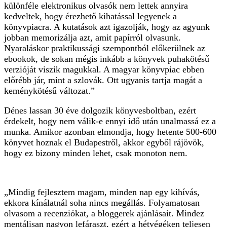
különféle elektronikus olvasók nem lettek annyira
kedveltek, hogy érezhető kihatással legyenek a
könyvpiacra. A kutatások azt igazolják, hogy az agyunk
jobban memorizálja azt, amit papírról olvasunk.
Nyaraláskor praktikussági szempontból előkerülnek az
ebookok, de sokan mégis inkább a könyvek puhakötésű
verzióját viszik magukkal. A magyar könyvpiac ebben
előrébb jár, mint a szlovák. Ott ugyanis tartja magát a
keménykötésű változat.”
Dénes lassan 30 éve dolgozik könyvesboltban, ezért
érdekelt, hogy nem válik-e ennyi idő után unalmassá ez a
munka. Amikor azonban elmondja, hogy hetente 500-600
könyvet hoznak el Budapestről, akkor egyből rájövök,
hogy ez bizony minden lehet, csak monoton nem.
„Mindig fejlesztem magam, minden nap egy kihívás,
ekkora kínálatnál soha nincs megállás. Folyamatosan
olvasom a recenziókat, a bloggerek ajánlásait. Mindez
mentálisan nagyon lefáraszt, ezért a hétvégéken teljesen