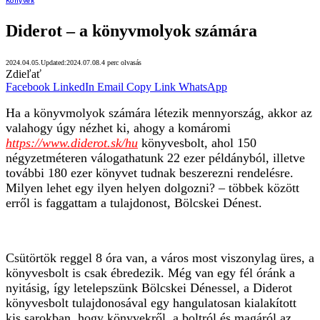
Könyvek
Diderot – a könyvmolyok számára
2024.04.05.
Updated:
2024.07.08.
4 perc olvasás
Zdieľať
Facebook
LinkedIn
Email
Copy Link
WhatsApp
Ha a könyvmolyok számára létezik mennyország, akkor az
valahogy úgy nézhet ki, ahogy a komáromi
https://www.diderot.sk/hu
könyvesbolt, ahol 150
négyzetméteren válogathatunk 22 ezer példányból, illetve
további 180 ezer könyvet tudnak beszerezni rendelésre.
Milyen lehet egy ilyen helyen dolgozni? – többek között
erről is faggattam a tulajdonost, Bölcskei Dénest.
Csütörtök reggel 8 óra van, a város most viszonylag üres, a
könyvesbolt is csak ébredezik. Még van egy fél óránk a
nyitásig, így letelepszünk Bölcskei Dénessel, a Diderot
könyvesbolt tulajdonosával egy hangulatosan kialakított
kis sarokban, hogy könyvekről, a boltról és magáról az