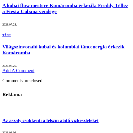
A kubai flow mestere Komáromba érkezik: Freddy Téllez
a Fiesta Cubana vendége
2026.07.28.
TÁNC
Világszínvonalú kubai és kolumbiai táncenergia érkezik
Komáromba
2026.07.26.
Add A Comment
Comments are closed.
Reklama
Az aszály csökkenti a felszín alatti vízkészleteket
2026.08.06.