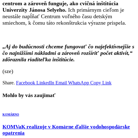
centrom a zároveň funguje, ako cvičná inštitúcia
Univerzity Jánosa Selyeho.
Ich primárnym cieľom je
neustále napĺňať Centrum voľného času detským
smiechom, k čomu táto rekonštrukcia výrazne prispela.
„Aj do budúcnosti chceme fungovať čo najefektívnejšie s
čo najnižšími nákladmi a zároveň rozšíriť počet aktivít,“
zdôraznila riaditeľka inštitúcie.
(sze)
Share.
Facebook
LinkedIn
Email
WhatsApp
Copy Link
Mohlo by vás zaujimať
KOMÁRNO
KOMVaK realizuje v Komárne ďalšie vodohospodárske
opatrenia