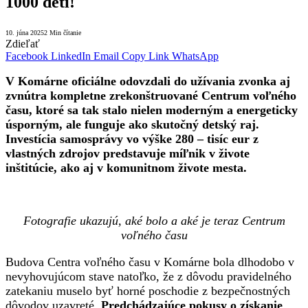
1000 detí!
10. júna 2025
2 Min čítanie
Zdieľať
Facebook
LinkedIn
Email
Copy Link
WhatsApp
V Komárne oficiálne odovzdali do užívania zvonka aj
zvnútra kompletne zrekonštruované Centrum voľného
času, ktoré sa tak stalo nielen moderným a energeticky
úsporným, ale funguje ako skutočný detský raj.
Investícia samosprávy vo výške 280 – tisíc eur z
vlastných zdrojov predstavuje míľnik v živote
inštitúcie, ako aj v komunitnom živote mesta.
Fotografie ukazujú, aké bolo a aké je teraz Centrum
voľného času
Budova Centra voľného času v Komárne bola dlhodobo v
nevyhovujúcom stave natoľko, že z dôvodu pravidelného
zatekaniu muselo byť horné poschodie z bezpečnostných
dôvodov uzavreté.
Predchádzajúce pokusy o získanie