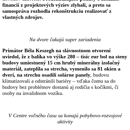
financií z projektových výziev zlyhali, a preto sa
samospráva rozhodla rekonštrukciu realizovať z
vlastných zdrojov.
Na dvore čakajú super zariadenia
Primátor Béla Keszegh na slávnostnom otvorení
uviedol, že z balíka vo výške 280 – tisíc eur bol na steny
budovy umiestnený 15 cm hrubý minerálny izolačný
materiál, zateplila sa strecha, vymenilo sa 81 okien a
dverí, na strechu osadili solárne panely
, budovu
klimatizovali a odstránili bariéry – vďaka čomu sa do
budovy bez problémov dostanú aj rodičia s kočíkmi, či
osoby na invalidnom vozíku.
V Centre voľného času sa konajú pohybovo-rozvojové
aktivity