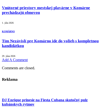
Vnútorné priestory mestskej plavárne v Komárne
prechádzajú obnovou
1. júla 2026
KOMÁRNO
Tím Nezávislí pre Komárno ide do volieb s kompletnou
kandidátkou
29. júna 2026
Add A Comment
Comments are closed.
Reklama
DJ Enrique prinesie na Fiesta Cubana skutočný pulz
kubánskych rytmov