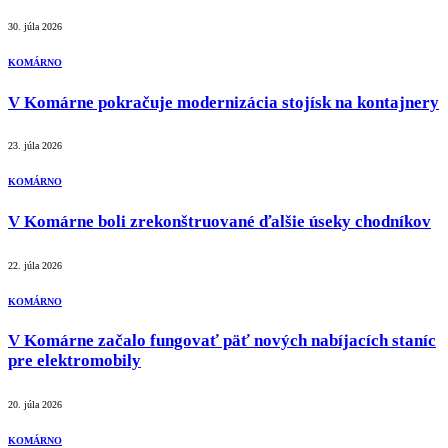
30. júla 2026
KOMÁRNO
V Komárne pokračuje modernizácia stojísk na kontajnery
23. júla 2026
KOMÁRNO
V Komárne boli zrekonštruované ďalšie úseky chodníkov
22. júla 2026
KOMÁRNO
V Komárne začalo fungovať päť nových nabíjacích staníc
pre elektromobily
20. júla 2026
KOMÁRNO