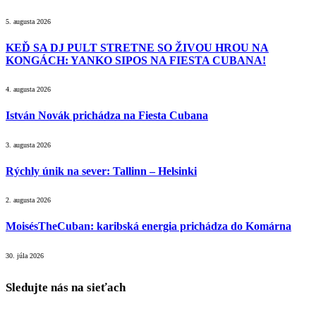
5. augusta 2026
KEĎ SA DJ PULT STRETNE SO ŽIVOU HROU NA
KONGÁCH: YANKO SIPOS NA FIESTA CUBANA!
4. augusta 2026
István Novák prichádza na Fiesta Cubana
3. augusta 2026
Rýchly únik na sever: Tallinn – Helsinki
2. augusta 2026
MoisésTheCuban: karibská energia prichádza do Komárna
30. júla 2026
Sledujte nás na sieťach