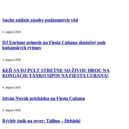
Sucho znižuje zásoby podzemných vôd
6. augusta 2026
DJ Enrique prinesie na Fiesta Cubana skutočný pulz
kubánskych rytmov
5. augusta 2026
KEĎ SA DJ PULT STRETNE SO ŽIVOU HROU NA
KONGÁCH: YANKO SIPOS NA FIESTA CUBANA!
4. augusta 2026
István Novák prichádza na Fiesta Cubana
3. augusta 2026
Rýchly únik na sever: Tallinn – Helsinki