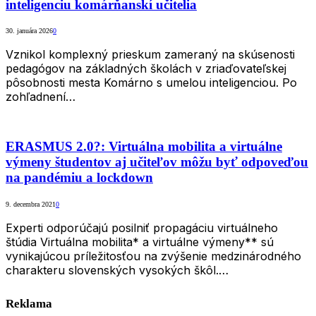
inteligenciu komárňanskí učitelia
30. januára 2026
0
Vznikol komplexný prieskum zameraný na skúsenosti
pedagógov na základných školách v zriaďovateľskej
pôsobnosti mesta Komárno s umelou inteligenciou. Po
zohľadnení…
ERASMUS 2.0?: Virtuálna mobilita a virtuálne
výmeny študentov aj učiteľov môžu byť odpoveďou
na pandémiu a lockdown
9. decembra 2021
0
Experti odporúčajú posilniť propagáciu virtuálneho
štúdia Virtuálna mobilita* a virtuálne výmeny** sú
vynikajúcou príležitosťou na zvýšenie medzinárodného
charakteru slovenských vysokých škôl.…
Reklama