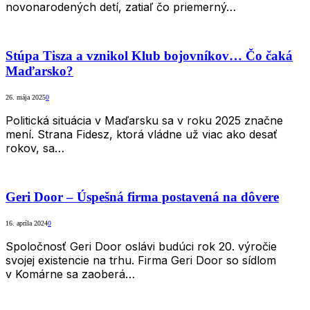
novonarodených detí, zatiaľ čo priemerný…
Stúpa Tisza a vznikol Klub bojovníkov… Čo čaká
Maďarsko?
26. mája 2025
0
Politická situácia v Maďarsku sa v roku 2025 značne
mení. Strana Fidesz, ktorá vládne už viac ako desať
rokov, sa…
Geri Door – Úspešná firma postavená na dôvere
16. apríla 2024
0
Spoločnosť Geri Door oslávi budúci rok 20. výročie
svojej existencie na trhu. Firma Geri Door so sídlom
v Komárne sa zaoberá…