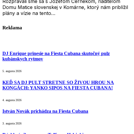
Rozprávali sme sa s Jozefom Černekom, riaditeľom
Domu Matice slovenskej v Komárne, ktorý nám priblížil
plány a vízie na tento…
Reklama
DJ Enrique prinesie na Fiesta Cubana skutočný pulz
kubánskych rytmov
5. augusta 2026
KEĎ SA DJ PULT STRETNE SO ŽIVOU HROU NA
KONGÁCH: YANKO SIPOS NA FIESTA CUBANA!
4. augusta 2026
István Novák prichádza na Fiesta Cubana
3. augusta 2026