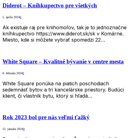
Diderot – Kníhkupectvo pre všetkých
5. apríla 2024
0
Ak existuje raj pre knihomoľov, tak je to jednoznačne
kníhkupectvo https://www.diderot.sk/sk v Komárne.
Miesto, kde si môžete vybrať spomedzi 22…
White Square – Kvalitné bývanie v centre mesta
8. februára 2024
0
White Square ponúka na piatich poschodiach
sedemnásť bytov a tri kancelárske priestory. Budúci
klient, či vlastník bytu, ktorý si hľadá…
Rok 2023 bol pre nás veľmi ťažký
15. januára 2024
0