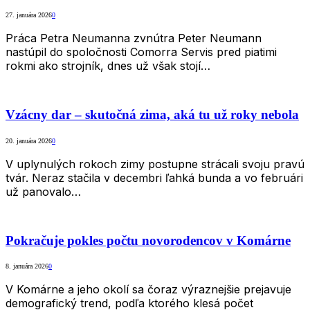
27. januára 2026
0
Práca Petra Neumanna zvnútra Peter Neumann
nastúpil do spoločnosti Comorra Servis pred piatimi
rokmi ako strojník, dnes už však stojí…
Vzácny dar – skutočná zima, aká tu už roky nebola
20. januára 2026
0
V uplynulých rokoch zimy postupne strácali svoju pravú
tvár. Neraz stačila v decembri ľahká bunda a vo februári
už panovalo…
Pokračuje pokles počtu novorodencov v Komárne
8. januára 2026
0
V Komárne a jeho okolí sa čoraz výraznejšie prejavuje
demografický trend, podľa ktorého klesá počet