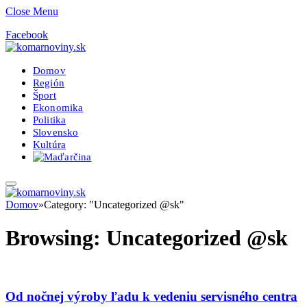
Close Menu
Facebook
Domov
Región
Šport
Ekonomika
Politika
Slovensko
Kultúra
Domov
»
Category: "Uncategorized @sk"
Browsing:
Uncategorized @sk
Od nočnej výroby ľadu k vedeniu servisného centra