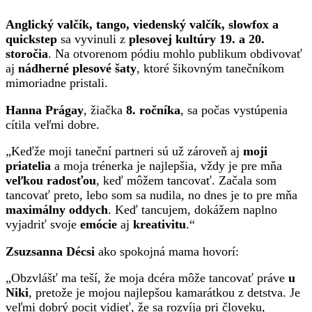
Anglický valčík, tango, viedenský valčík, slowfox a
quickstep
sa vyvinuli z
plesovej kultúry 19. a 20.
storočia
. Na otvorenom pódiu mohlo publikum obdivovať
aj
nádherné plesové šaty
, ktoré šikovným tanečníkom
mimoriadne pristali.
Hanna Prágay
, žiačka
8. ročníka
, sa počas vystúpenia
cítila veľmi dobre.
„Keďže moji taneční partneri sú už zároveň aj
moji
priatelia
a moja trénerka je najlepšia, vždy je pre mňa
veľkou radosťou
, keď môžem tancovať. Začala som
tancovať preto, lebo som sa nudila, no dnes je to pre mňa
maximálny oddych
. Keď tancujem, dokážem naplno
vyjadriť svoje
emócie
aj
kreativitu
.“
Zsuzsanna Décsi
ako spokojná mama hovorí:
„Obzvlášť ma teší, že moja dcéra môže tancovať práve
u
Niki
, pretože je mojou najlepšou kamarátkou z detstva. Je
veľmi dobrý pocit vidieť, že sa rozvíja pri človeku,