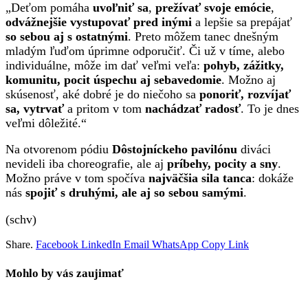
„Deťom pomáha
uvoľniť sa
,
prežívať svoje emócie
,
odvážnejšie vystupovať pred inými
a lepšie sa prepájať
so sebou aj s ostatnými
. Preto môžem tanec dnešným
mladým ľuďom úprimne odporučiť. Či už v tíme, alebo
individuálne, môže im dať veľmi veľa:
pohyb, zážitky,
komunitu, pocit úspechu aj sebavedomie
. Možno aj
skúsenosť, aké dobré je do niečoho sa
ponoriť, rozvíjať
sa, vytrvať
a pritom v tom
nachádzať radosť
. To je dnes
veľmi dôležité.“
Na otvorenom pódiu
Dôstojníckeho pavilónu
diváci
nevideli iba choreografie, ale aj
príbehy, pocity a sny
.
Možno práve v tom spočíva
najväčšia sila tanca
: dokáže
nás
spojiť s druhými, ale aj so sebou samými
.
(schv)
Share.
Facebook
LinkedIn
Email
WhatsApp
Copy Link
Mohlo by vás zaujimať