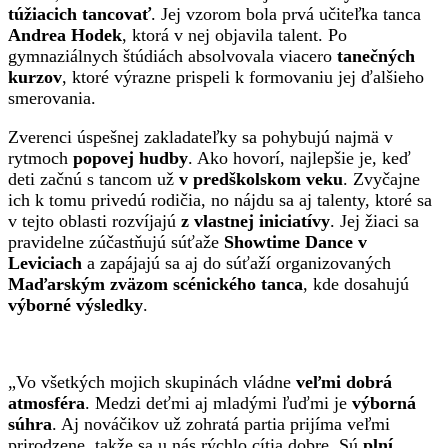
túžiacich tancovať
. Jej vzorom bola prvá učiteľka tanca
Andrea Hodek
, ktorá v nej objavila talent. Po
gymnaziálnych štúdiách absolvovala viacero
tanečných
kurzov
, ktoré výrazne prispeli k formovaniu jej ďalšieho
smerovania.
Zverenci úspešnej zakladateľky sa pohybujú najmä v
rytmoch
popovej hudby
. Ako hovorí, najlepšie je, keď
deti začnú s tancom už
v predškolskom veku
. Zvyčajne
ich k tomu privedú rodičia, no nájdu sa aj talenty, ktoré sa
v tejto oblasti rozvíjajú
z vlastnej iniciatívy
. Jej žiaci sa
pravidelne zúčastňujú súťaže
Showtime Dance v
Leviciach
a zapájajú sa aj do súťaží organizovaných
Maďarským zväzom scénického tanca
, kde dosahujú
výborné výsledky
.
„Vo všetkých mojich skupinách vládne
veľmi dobrá
atmosféra
. Medzi deťmi aj mladými ľuďmi je
výborná
súhra
. Aj nováčikov už zohratá partia prijíma veľmi
prirodzene, takže sa u nás rýchlo cítia dobre. Sú
plní