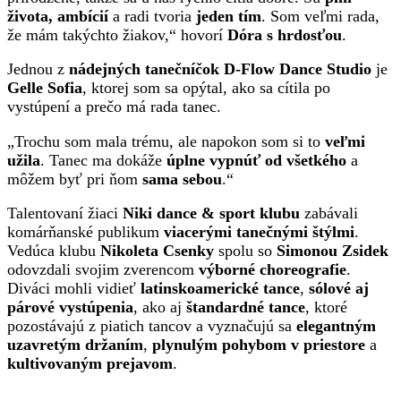
života, ambícií
a radi tvoria
jeden tím
. Som veľmi rada,
že mám takýchto žiakov,“ hovorí
Dóra s hrdosťou
.
Jednou z
nádejných tanečníčok D-Flow Dance Studio
je
Gelle Sofia
, ktorej som sa opýtal, ako sa cítila po
vystúpení a prečo má rada tanec.
„Trochu som mala trému, ale napokon som si to
veľmi
užila
. Tanec ma dokáže
úplne vypnúť od všetkého
a
môžem byť pri ňom
sama sebou
.“
Talentovaní žiaci
Niki dance & sport klubu
zabávali
komárňanské publikum
viacerými tanečnými štýlmi
.
Vedúca klubu
Nikoleta Csenky
spolu so
Simonou Zsidek
odovzdali svojim zverencom
výborné choreografie
.
Diváci mohli vidieť
latinskoamerické tance
,
sólové aj
párové vystúpenia
, ako aj
štandardné tance
, ktoré
pozostávajú z piatich tancov a vyznačujú sa
elegantným
uzavretým držaním
,
plynulým pohybom v priestore
a
kultivovaným prejavom
.