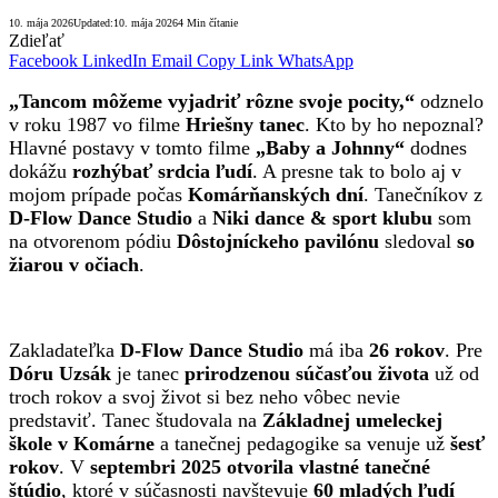
10. mája 2026
Updated:
10. mája 2026
4 Min čítanie
Zdieľať
Facebook
LinkedIn
Email
Copy Link
WhatsApp
„Tancom môžeme vyjadriť rôzne svoje pocity,“
odznelo
v roku 1987 vo filme
Hriešny tanec
. Kto by ho nepoznal?
Hlavné postavy v tomto filme
„Baby a Johnny“
dodnes
dokážu
rozhýbať srdcia ľudí
. A presne tak to bolo aj v
mojom prípade počas
Komárňanských dní
. Tanečníkov z
D-Flow Dance Studio
a
Niki dance & sport klubu
som
na otvorenom pódiu
Dôstojníckeho pavilónu
sledoval
so
žiarou v očiach
.
Zakladateľka
D-Flow Dance Studio
má iba
26 rokov
. Pre
Dóru Uzsák
je tanec
prirodzenou súčasťou života
už od
troch rokov a svoj život si bez neho vôbec nevie
predstaviť. Tanec študovala na
Základnej umeleckej
škole v Komárne
a tanečnej pedagogike sa venuje už
šesť
rokov
. V
septembri 2025 otvorila vlastné tanečné
štúdio
, ktoré v súčasnosti navštevuje
60 mladých ľudí