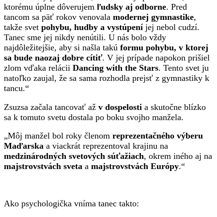
ktorému úplne dôverujem
ľudsky aj odborne
. Pred
tancom sa päť rokov venovala
modernej gymnastike
,
takže svet
pohybu, hudby a vystúpení
jej nebol cudzí.
Tanec sme jej nikdy nenútili. U nás bolo vždy
najdôležitejšie, aby si našla takú
formu pohybu, v ktorej
sa bude naozaj dobre cítiť
. V jej prípade napokon prišiel
zlom vďaka relácii
Dancing with the Stars
. Tento svet ju
natoľko zaujal, že sa sama rozhodla prejsť z gymnastiky k
tancu.“
Zsuzsa začala tancovať až
v dospelosti
a skutočne blízko
sa k tomuto svetu dostala po boku svojho manžela.
„Môj manžel bol roky členom
reprezentačného výberu
Maďarska
a viackrát reprezentoval krajinu na
medzinárodných svetových súťažiach
, okrem iného aj na
majstrovstvách sveta
a
majstrovstvách Európy
.“
Ako psychologička vníma tanec takto: