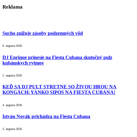
Reklama
Sucho znižuje zásoby podzemných vôd
6. augusta 2026
DJ Enrique prinesie na Fiesta Cubana skutočný pulz
kubánskych rytmov
5. augusta 2026
KEĎ SA DJ PULT STRETNE SO ŽIVOU HROU NA
KONGÁCH: YANKO SIPOS NA FIESTA CUBANA!
4. augusta 2026
István Novák prichádza na Fiesta Cubana
3. augusta 2026