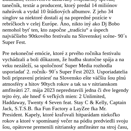
tanečník, textár a producent, ktorý predal 14 miliónov
nahrávok a vydal 10 štúdiových albumov. Z jeho 34
singlov sa niektoré dostali aj na popredné pozície v
rebríčkoch v celej Európe. Áno, nikto iný ako Dj Bobo
nemohol byť ten, kto započne „tradíciu“ a úspech
najväčšieho 90tkového festivalu na Slovenskej scéne- 90´s
Super Fest.
Pre nekonečné emócie, ktoré z prvého ročníka festivalu
vychádzali a boli dôkazom, že hudba skutočne spája a na
veku nezáleží, sa spoločnosť Super Media rozhodla
usporiadať 2. ročník- 90´s Super Fest 2023. Usporiadatelia
boli pripravení priniesť na Slovensko ešte väčšiu šou plnú
atmosféry a hitov 90tych rokov a tak sa v nitrianskom
amfiteátri 27. mája 2023 nepredstavili jedna či dve legendy
tejto éry, ale hneď 6 veľkých mien: 2 Unlimited,
Haddaway, Twenty 4 Seven feat. Stay C & Kelly, Captain
Jack, S.T.S.B. fka Fun Factory a LayZee fka Mr.
President. Kapely, ktoré kraľovali hitparádam niekoľko
rokov a ktoré v spomínaný večer na pódiu predviedli svoju
šou, opätovne premenili nitriansky amfiteáter na stroj času,