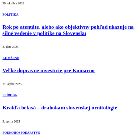
30. októbra 2025
POLITIKA
Rok po atentáte, alebo ako objektívny pohľad ukazuje na
silné vedenie v politike na Slovensku
2. júna 2025
KOMÁRNO
Veľké dopravné investície pre Komárno
14. apríla 2025
PRÍRODA
Krakľa belasá – drahokam slovenskej ornitológie
9. apríla 2025
POĽNOHOSPODÁRSTVO