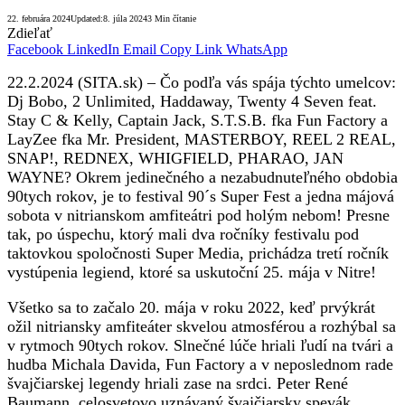
22. februára 2024
Updated:
8. júla 2024
3 Min čítanie
Zdieľať
Facebook
LinkedIn
Email
Copy Link
WhatsApp
22.2.2024 (SITA.sk) – Čo podľa vás spája týchto umelcov:
Dj Bobo, 2 Unlimited, Haddaway, Twenty 4 Seven feat.
Stay C & Kelly, Captain Jack, S.T.S.B. fka Fun Factory a
LayZee fka Mr. President, MASTERBOY, REEL 2 REAL,
SNAP!, REDNEX, WHIGFIELD, PHARAO, JAN
WAYNE? Okrem jedinečného a nezabudnuteľného obdobia
90tych rokov, je to festival 90´s Super Fest a jedna májová
sobota v nitrianskom amfiteátri pod holým nebom! Presne
tak, po úspechu, ktorý mali dva ročníky festivalu pod
taktovkou spoločnosti Super Media, prichádza tretí ročník
vystúpenia legiend, ktoré sa uskutoční 25. mája v Nitre!
Všetko sa to začalo 20. mája v roku 2022, keď prvýkrát
ožil nitriansky amfiteáter skvelou atmosférou a rozhýbal sa
v rytmoch 90tych rokov. Slnečné lúče hriali ľudí na tvári a
hudba Michala Davida, Fun Factory a v neposlednom rade
švajčiarskej legendy hriali zase na srdci. Peter René
Baumann, celosvetovo uznávaný švajčiarsky spevák,