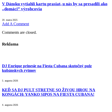
V Dánsku vytiahli kartu prasiat, u nás by sa presadili ako
„domáci” výrobcovia
20. marca 2025
Add A Comment
Comments are closed.
Reklama
DJ Enrique prinesie na Fiesta Cubana skutočný pulz
kubánskych rytmov
5. augusta 2026
KEĎ SA DJ PULT STRETNE SO ŽIVOU HROU NA
KONGÁCH: YANKO SIPOS NA FIESTA CUBANA!
4. augusta 2026