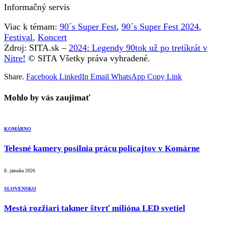
Informačný servis
Viac k témam:
90´s Super Fest
,
90´s Super Fest 2024
,
Festival
,
Koncert
Zdroj: SITA.sk –
2024: Legendy 90tok už po tretíkrát v
Nitre!
© SITA Všetky práva vyhradené.
Share.
Facebook
LinkedIn
Email
WhatsApp
Copy Link
Mohlo by vás zaujimať
KOMÁRNO
Telesné kamery posilnia prácu policajtov v Komárne
8. januára 2026
SLOVENSKO
Mestá rozžiari takmer štvrť milióna LED svetiel