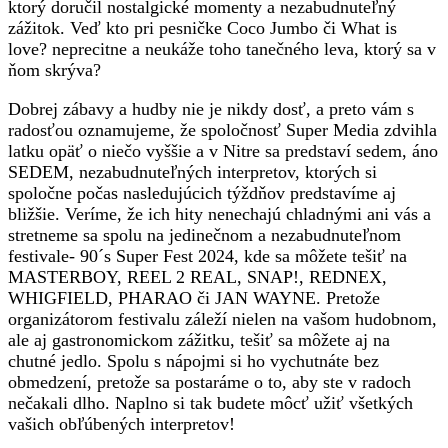
ktorý doručil nostalgické momenty a nezabudnuteľný
zážitok. Veď kto pri pesničke Coco Jumbo či What is
love? neprecitne a neukáže toho tanečného leva, ktorý sa v
ňom skrýva?
Dobrej zábavy a hudby nie je nikdy dosť, a preto vám s
radosťou oznamujeme, že spoločnosť Super Media zdvihla
latku opäť o niečo vyššie a v Nitre sa predstaví sedem, áno
SEDEM, nezabudnuteľných interpretov, ktorých si
spoločne počas nasledujúcich týždňov predstavíme aj
bližšie. Veríme, že ich hity nenechajú chladnými ani vás a
stretneme sa spolu na jedinečnom a nezabudnuteľnom
festivale- 90´s Super Fest 2024, kde sa môžete tešiť na
MASTERBOY, REEL 2 REAL, SNAP!, REDNEX,
WHIGFIELD, PHARAO či JAN WAYNE. Pretože
organizátorom festivalu záleží nielen na vašom hudobnom,
ale aj gastronomickom zážitku, tešiť sa môžete aj na
chutné jedlo. Spolu s nápojmi si ho vychutnáte bez
obmedzení, pretože sa postaráme o to, aby ste v radoch
nečakali dlho. Naplno si tak budete môcť užiť všetkých
vašich obľúbených interpretov!