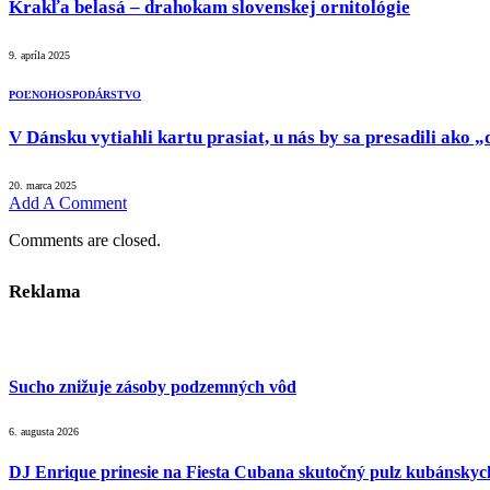
Krakľa belasá – drahokam slovenskej ornitológie
9. apríla 2025
POĽNOHOSPODÁRSTVO
V Dánsku vytiahli kartu prasiat, u nás by sa presadili ako
20. marca 2025
Add A Comment
Comments are closed.
Reklama
Sucho znižuje zásoby podzemných vôd
6. augusta 2026
DJ Enrique prinesie na Fiesta Cubana skutočný pulz kubánsky