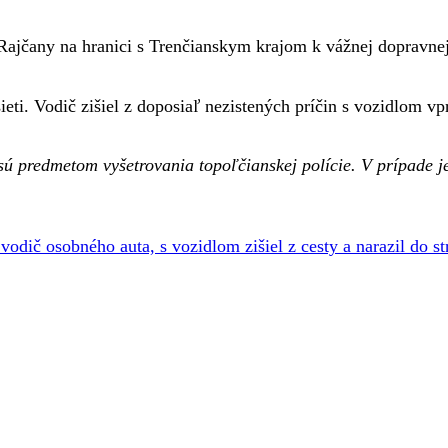
Rajčany na hranici s Trenčianskym krajom k vážnej dopravnej
 sieti. Vodič zišiel z doposiaľ nezistených príčin s vozidlom
sú predmetom vyšetrovania topoľčianskej polície. V prípade je
vodič osobného auta, s vozidlom zišiel z cesty a narazil do s