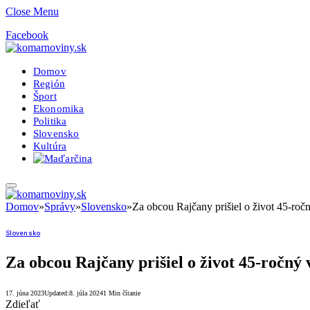
Close Menu
Facebook
Domov
Región
Šport
Ekonomika
Politika
Slovensko
Kultúra
Domov
»
Správy
»
Slovensko
»
Za obcou Rajčany prišiel o život 45-ročn
Slovensko
Za obcou Rajčany prišiel o život 45-ročný v
17. júna 2023
Updated:
8. júla 2024
1 Min čítanie
Zdieľať