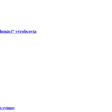
 „domáci” výrobcovia
ch rytmov