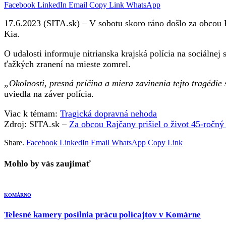
Facebook
LinkedIn
Email
Copy Link
WhatsApp
17.6.2023 (SITA.sk) – V sobotu skoro ráno došlo za obcou 
Kia.
O udalosti informuje nitrianska krajská polícia na sociálnej
ťažkých zranení na mieste zomrel.
„Okolnosti, presná príčina a miera zavinenia tejto tragédie 
uviedla na záver polícia.
Viac k témam:
Tragická dopravná nehoda
Zdroj: SITA.sk –
Za obcou Rajčany prišiel o život 45-ročný 
Share.
Facebook
LinkedIn
Email
WhatsApp
Copy Link
Mohlo by vás zaujimať
KOMÁRNO
Telesné kamery posilnia prácu policajtov v Komárne