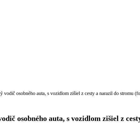
ý vodič osobného auta, s vozidlom zišiel z cesty a narazil do stromu (fo
odič osobného auta, s vozidlom zišiel z cest