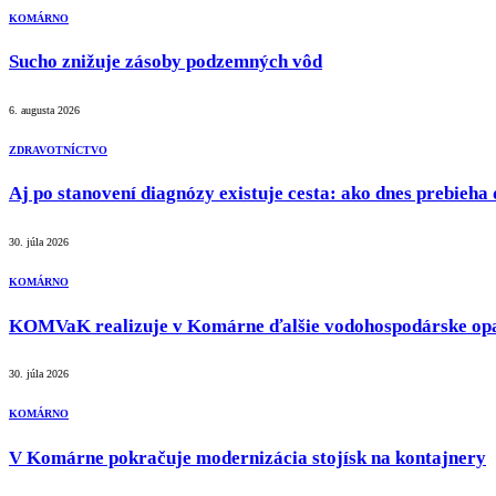
KOMÁRNO
Sucho znižuje zásoby podzemných vôd
6. augusta 2026
ZDRAVOTNÍCTVO
Aj po stanovení diagnózy existuje cesta: ako dnes prebieha
30. júla 2026
KOMÁRNO
KOMVaK realizuje v Komárne ďalšie vodohospodárske op
30. júla 2026
KOMÁRNO
V Komárne pokračuje modernizácia stojísk na kontajnery