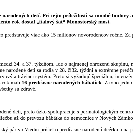
rodených detí. Pri tejto príležitosti sa mnohé budovy a 
tento rok dostal „fialový šat“ Monostorský most.
čo predstavuje viac ako 15 miliónov novorodencov ročne. Za p
t medzi 34. a 37. týždňom. Ide o najmenej ohrozenú skupinu,
ne narodené deti sa rodia v 28. či32. týždni a extrémne pred
vový a tráviaci systém. Preto si vyžadujú špeciálnu, intenzív
to rok mali
16 predčasne narodených bábätiek
. Z toho jedno
 všetky sú zdravé.
ené deti, preto úzko spolupracuje s perinatologickým cent
 liečbu až do prevozu bábätka do nemocnice v Nových Zámko
ký pár vo Viedni prišiel o predčasne narodenú dcérku a na j