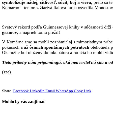
symbolizuje nádej, citlivosť, súcit, boj a vieru
, preto sa 
Komárno – tentoraz žiarivá fialová farba osvetlila Monosto
Svetový rekord podľa Guinnessovej knihy v súčasnosti drží
gramov
, a napriek tomu prežil!
V Komárne sme sa mohli zoznámiť aj s mimoriadnym prí
pokusoch a
až ôsmich spontánnych potratoch
otehotnela p
Okamžite bol uložený do inkubátora a rodičia ho mohli vid
Tieto príbehy nám pripomínajú, aká neuveriteľná sila a od
(sze)
Share.
Facebook
LinkedIn
Email
WhatsApp
Copy Link
Mohlo by vás zaujimať