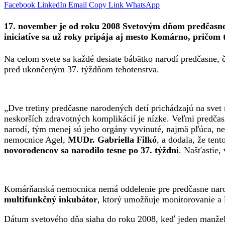
Facebook
LinkedIn
Email
Copy Link
WhatsApp
17. november je od roku 2008 Svetovým dňom predčasne na
iniciatíve sa už roky pripája aj mesto Komárno, pričom 
Na celom svete sa každé desiate bábätko narodí predčasne, 
pred ukončeným 37. týždňom tehotenstva.
„Dve tretiny predčasne narodených detí prichádzajú na sve
neskorších zdravotných komplikácií je nízke. Veľmi predčas
narodí, tým menej sú jeho orgány vyvinuté, najmä pľúca, ner
nemocnice Agel,
MUDr. Gabriella Filkó
, a dodala, že ten
novorodencov sa narodilo tesne po 37. týždni
. Našťastie,
Komárňanská nemocnica nemá oddelenie pre predčasne narod
multifunkčný inkubátor
, ktorý umožňuje monitorovanie a
Dátum svetového dňa siaha do roku 2008, keď jeden manžels