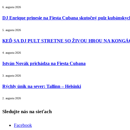
6. augusta 2026
DJ Enrique prinesie na Fiesta Cubana skutočný pulz kubánsky
5. augusta 2026
KEĎ SA DJ PULT STRETNE SO ŽIVOU HROU NA KONGÁC
4. augusta 2026
István Novák prichádza na Fiesta Cubana
3. augusta 2026
Rýchly únik na sever: Tallinn – Helsinki
2. augusta 2026
Sledujte nás na sieťach
Facebook