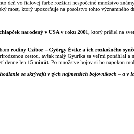
tento deň vo fialovej farbe rozžiari nespočetné množstvo známy
rský most, ktorý upozorňuje na posolstvo tohto významného d
chlapček narodený v USA v roku 2001
, ktorý prišiel na sve
behom
rodiny Czibor – György Évike a ich rozkošného syn
rirodzenou cestou, avšak malý Gyurika sa veľmi ponáhľal a na
ieť denne len
15 minút
. Po množstve bojov si ho napokon mo
hodlanie sa skrývajú v tých najmenších bojovníkoch – a v i