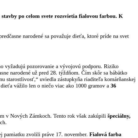
stavby po celom svete rozsvietia fialovou farbou. K
redčasne narodené sa považuje dieťa, ktoré príde na svet
 no vyžadujú pozorovanie a vývojovú podporu. Riziko
časne narodené už pred 28. týždňom. Čím skôr sa bábätko
nu starostlivosť,“ uviedla zástupkyňa riaditeľa komárňanskej
 dieťa vážilo len o niečo viac ako 1000 gramov a
36
rom v Nových Zámkoch. Tento rok však zakúpili
špeciálny,
ch.
ej pamiatku zvolili práve 17. november.
Fialová farba