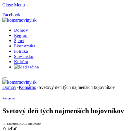
Close Menu
Facebook
Domov
Región
Šport
Ekonomika
Politika
Slovensko
Kultúra
Domov
»
Komárno
»
Svetový deň tých najmenších bojovníkov
Komárno
Svetový deň tých najmenších bojovníkov
18. novembra 2025
3 Min čítanie
Zdieľať