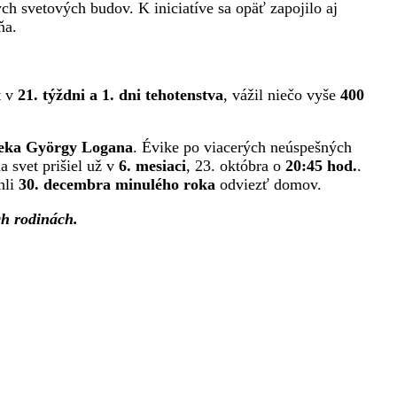
ch svetových budov. K iniciatíve sa opäť zapojilo aj
ňa.
t v
21. týždni a 1. dni tehotenstva
, vážil niečo vyše
400
čeka György Logana
. Évike po viacerých neúspešných
 svet prišiel už v
6. mesiaci
, 23. októbra o
20:45 hod.
.
hli
30. decembra minulého roka
odviezť domov.
ch rodinách.