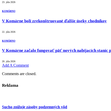
23. júla 2026
KOMÁRNO
V Komárne boli zrekonštruované ďalšie úseky chodníkov
22. júla 2026
KOMÁRNO
V Komárne začalo fungovať päť nových nabíjacích staníc p
20. júla 2026
Add A Comment
Comments are closed.
Reklama
Sucho znižuje zásoby podzemných vôd