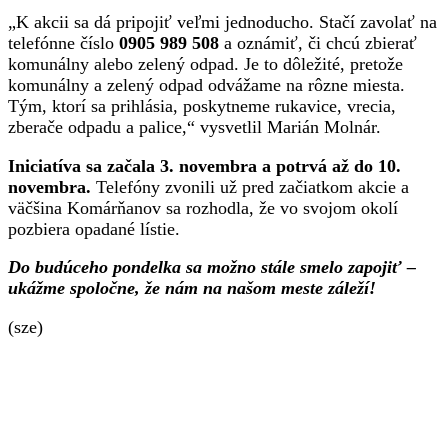
„K akcii sa dá pripojiť veľmi jednoducho. Stačí zavolať na
telefónne číslo
0905 989 508
a oznámiť, či chcú zbierať
komunálny alebo zelený odpad. Je to dôležité, pretože
komunálny a zelený odpad odvážame na rôzne miesta.
Tým, ktorí sa prihlásia, poskytneme rukavice, vrecia,
zberače odpadu a palice,“ vysvetlil Marián Molnár.
Iniciatíva sa začala 3. novembra a potrvá až do 10.
novembra.
Telefóny zvonili už pred začiatkom akcie a
väčšina Komárňanov sa rozhodla, že vo svojom okolí
pozbiera opadané lístie.
Do budúceho pondelka sa možno stále smelo zapojiť –
ukážme spoločne, že nám na našom meste záleží!
(sze)