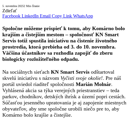
5. novembra 2025
2 Min čítanie
Zdieľať
Facebook
LinkedIn
Email
Copy Link
WhatsApp
Spoločne môžeme prispieť k tomu, aby Komárno bolo
krajším a čistejším mestom – spoločnosť KN Smart
Servis totiž spustila iniciatívu na čistenie životného
prostredia, ktorá prebieha od 3. do 10. novembra.
Väčšina účastníkov sa rozhodla zapojiť do zberu
biologicky rozložiteľného odpadu.
Na sociálnych sieťach
KN Smart Servis
odštartoval
skvelú iniciatívu s názvom
Vyčisti svoje okolie!
. Pre náš
portál uviedol riaditeľ spoločnosti
Marián Molnár
.
Vyhlásená akcia sa týka verejných priestranstiev – teda
parkov, chodníkov, detských ihrísk a území popri cestách.
Súčasťou jesenného upratovania je aj zapojenie miestnych
obyvateľov, aby sme spoločne urobili niečo pre to, aby
Komárno bolo krajšie a čistejšie.