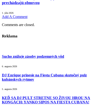
prechádzajú obnovou
1. júla 2026
Add A Comment
Comments are closed.
Reklama
Sucho znižuje zásoby podzemných vôd
6. augusta 2026
DJ Enrique prinesie na Fiesta Cubana skutočný pulz
kubánskych rytmov
5. augusta 2026
KEĎ SA DJ PULT STRETNE SO ŽIVOU HROU NA
KONGÁCH: YANKO SIPOS NA FIESTA CUBANA!