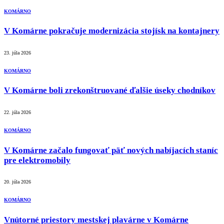
KOMÁRNO
V Komárne pokračuje modernizácia stojísk na kontajnery
23. júla 2026
KOMÁRNO
V Komárne boli zrekonštruované ďalšie úseky chodníkov
22. júla 2026
KOMÁRNO
V Komárne začalo fungovať päť nových nabíjacích staníc
pre elektromobily
20. júla 2026
KOMÁRNO
Vnútorné priestory mestskej plavárne v Komárne