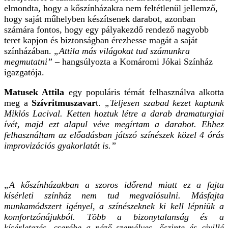
elmondta, hogy a kőszínházakra nem feltétlenül jellemző,
hogy saját műhelyben készítsenek darabot, azonban
számára fontos, hogy egy pályakezdő rendező nagyobb
teret kapjon és biztonságban érezhesse magát a saját
színházában.
„Attila más világokat tud számunkra
megmutatni”
– hangsúlyozta a Komáromi Jókai Színház
igazgatója.
Matusek Attila
egy populáris témát felhasználva alkotta
meg a
Szívritmuszavar
t.
„Teljesen szabad kezet kaptunk
Miklós Lacival. Ketten hoztuk létre a darab dramaturgiai
ívét, majd ezt alapul véve megírtam a darabot. Ehhez
felhasználtam az előadásban játszó színészek közel 4 órás
improvizációs gyakorlatát is.”
„A kőszínházakban a szoros időrend miatt ez a fajta
kísérleti színház nem tud megvalósulni. Másfajta
munkamódszert igényel, a színészeknek ki kell lépniük a
komfortzónájukból. Több a bizonytalanság és a
kísérletezés, cserébe a néző személyes, őszinte és civillé