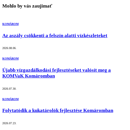
Mohlo by vás zaujimať
KOMÁROM
Az aszály csökkenti a felszín alatti vízkészleteket
2026.08.06.
KOMÁROM
Újabb vízgazdálkodási fejlesztéseket valósít meg a
KOMVaK Komáromban
2026.07.30.
KOMÁROM
Folytatódik a kukatárolók fejlesztése Komáromban
2026.07.23.