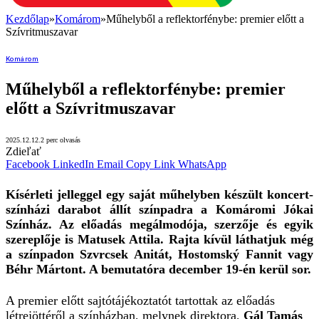
Kezdőlap
»
Komárom
»
Műhelyből a reflektorfénybe: premier előtt a
Szívritmuszavar
Komárom
Műhelyből a reflektorfénybe: premier
előtt a Szívritmuszavar
2025.12.12.
2 perc olvasás
Zdieľať
Facebook
LinkedIn
Email
Copy Link
WhatsApp
Kísérleti jelleggel egy saját műhelyben készült koncert-
színházi darabot állít színpadra a Komáromi Jókai
Színház. Az előadás megálmodója, szerzője és egyik
szereplője is Matusek Attila. Rajta kívül láthatjuk még
a színpadon Szvrcsek Anitát, Hostomský Fannit vagy
Béhr Mártont. A bemutatóra december 19-én kerül sor.
A premier előtt sajtótájékoztatót tartottak az előadás
létrejöttéről a színházban, melynek direktora,
Gál Tamás