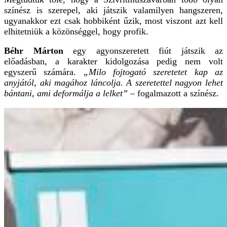
színész is szerepel, aki játszik valamilyen hangszeren,
ugyanakkor ezt csak hobbiként űzik, most viszont azt kell
elhitetniük a közönséggel, hogy profik.
Béhr Márton
egy agyonszeretett fiút játszik az
előadásban, a karakter kidolgozása pedig nem volt
egyszerű számára.
„Milo fojtogató szeretetet kap az
anyjától, aki magához láncolja. A szeretettel nagyon lehet
bántani, ami deformálja a lelket”
– fogalmazott a színész.