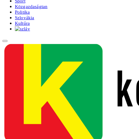
Sport
Közgazdaságtan
Politika
Szlovákia
Kultúra