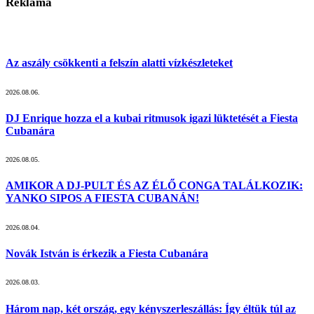
Reklama
Az aszály csökkenti a felszín alatti vízkészleteket
2026.08.06.
DJ Enrique hozza el a kubai ritmusok igazi lüktetését a Fiesta
Cubanára
2026.08.05.
AMIKOR A DJ-PULT ÉS AZ ÉLŐ CONGA TALÁLKOZIK:
YANKO SIPOS A FIESTA CUBANÁN!
2026.08.04.
Novák István is érkezik a Fiesta Cubanára
2026.08.03.
Három nap, két ország, egy kényszerleszállás: Így éltük túl az