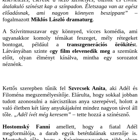
átalakuló színészt kap a színpadon. Életszaga van az egész
előadásnak, ami nagyon könnyen beszippant”
–
fogalmazott
Miklós László dramaturg
.
A Szívritmuszavar egy könnyed, vicces komédia, ami
ugyanakkor komoly témákat feszeget, mély rétegeket
bontogat, például a
transzgenerációs örökítés
t.
Látványában szinte e
gy film elevenedik meg
a szemünk
előtt, olyan élményt kínálva, mintha egy sorozatot
néznénk.
Kettős szerepben tűnik fel
Szvrcsek Anita
, aki Adél és
Filoména megszemélyesítője. Elárulta, hogy sokkal jobban
tudott azonosulni a nárcisztikus anya szerepével, holott a
való életben két lány anyukájaként mindez nagyon távol áll
tőle.
„Adél ívét még keresem”
– tette hozzá a színésznő.
Hostomský Fanni
amellett, hogy a fiatal Adél
megformálója, a darab egyik betétdalának szerzője is.
Megtudtuk tőle, hogy a Szívritmuszavarban több olyan