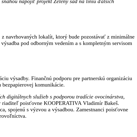
 snahou napojiť projekt Zelený sad na líniu ďalších
 z navrhovaných lokalít, ktorý bude pozostávať z minimálne
otná výsadba pod odborným vedením a s kompletným servisom
záciu výsadby. Finančnú podporu pre partnerskú organizáciu
u bezpapierovej komunikácie.
ch digitálnych služieb s podporou tradície ovocinárstva,
ny riaditeľ poisťovne KOOPERATIVA Vladimír Bakeš.
vica, spojenú s výzvou a výsadbou. Zamestnanci poisťovne
rovoľníctva.