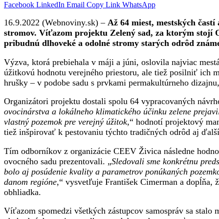
Facebook
LinkedIn
Email
Copy Link
WhatsApp
16.9.2022 (Webnoviny.sk) –
Až 64 miest, mestských čast
stromov. Víťazom projektu Zelený sad, za ktorým stojí O
pribudnú dlhoveké a odolné stromy starých odrôd znám
Výzva, ktorá prebiehala v máji a júni, oslovila najviac mes
úžitkovú hodnotu verejného priestoru, ale tiež posilniť ich
hrušky – v podobe sadu s prvkami permakultúrneho dizajnu, 
Organizátori projektu dostali spolu 64 vypracovaných návrho
ovocinárstva a lokálneho klimatického účinku zelene prejavi
vlastný pozemok pre verejný úžitok
,“ hodnotí projektový ma
tiež inšpirovať k pestovaniu týchto tradičných odrôd aj ďal
Tím odborníkov z organizácie CEEV Živica následne hodnotil
ovocného sadu prezentovali. „
Sledovali sme konkrétnu pred
bolo aj posúdenie kvality a parametrov ponúkaných pozemkov 
danom regióne
,“ vysvetľuje František Cimerman a dopĺňa, ž
obhliadka.
Víťazom spomedzi všetkých zástupcov samospráv sa stalo me