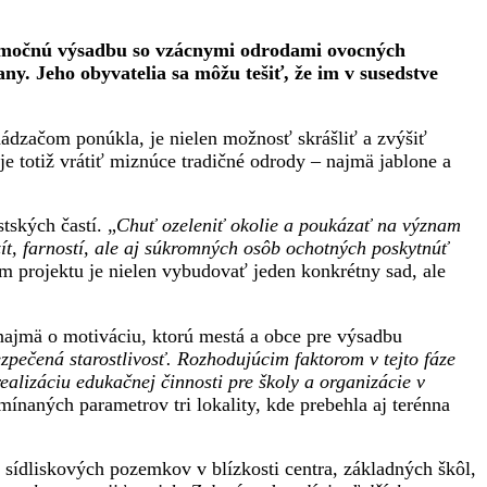
ýnimočnú výsadbu so vzácnymi odrodami ovocných
y. Jeho obyvatelia sa môžu tešiť, že im v susedstve
chádzačom ponúkla, je nielen možnosť skrášliť a zvýšiť
e totiž vrátiť miznúce tradičné odrody – najmä jablone a
tských častí. „
Chuť ozeleniť okolie a poukázať na význam
ít, farností, ale aj súkromných osôb ochotných poskytnúť
m projektu je nielen vybudovať jeden konkrétny sad, ale
 najmä o motiváciu, ktorú mestá a obce pre výsadbu
pečená starostlivosť. Rozhodujúcim faktorom v tejto fáze
alizáciu edukačnej činnosti pre školy a organizácie v
ínaných parametrov tri lokality, kde prebehla aj terénna
sídliskových pozemkov v blízkosti centra, základných škôl,