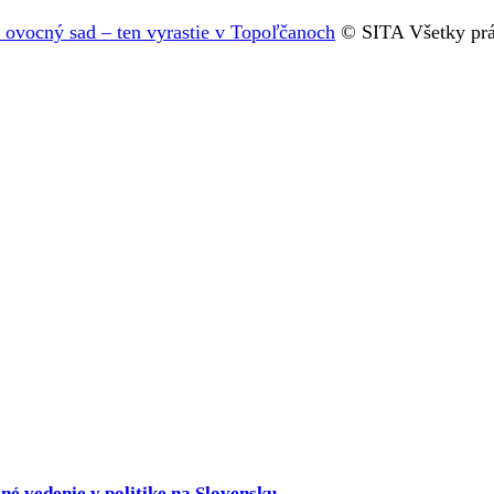
ý ovocný sad – ten vyrastie v Topoľčanoch
© SITA Všetky prá
né vedenie v politike na Slovensku