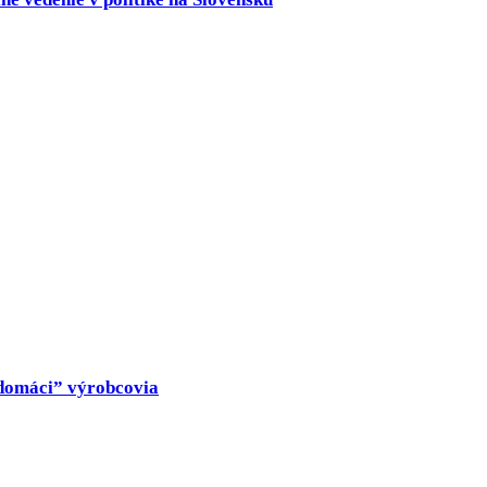
 „domáci” výrobcovia