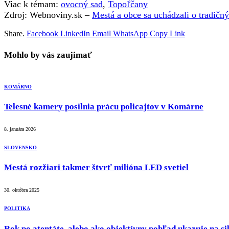
Viac k témam:
ovocný sad
,
Topoľčany
Zdroj: Webnoviny.sk –
Mestá a obce sa uchádzali o tradičn
Share.
Facebook
LinkedIn
Email
WhatsApp
Copy Link
Mohlo by vás zaujimať
KOMÁRNO
Telesné kamery posilnia prácu policajtov v Komárne
8. januára 2026
SLOVENSKO
Mestá rozžiari takmer štvrť milióna LED svetiel
30. októbra 2025
POLITIKA
Rok po atentáte, alebo ako objektívny pohľad ukazuje na sil