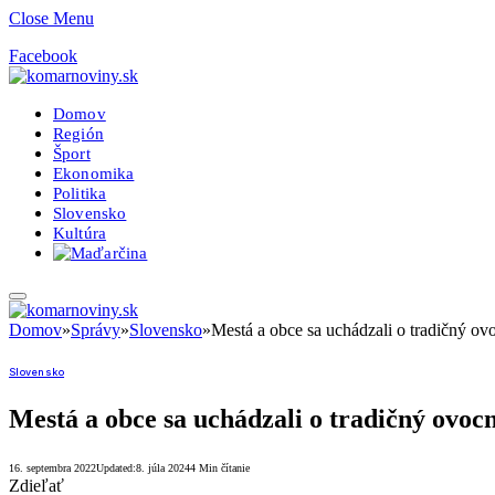
Close Menu
Facebook
Domov
Región
Šport
Ekonomika
Politika
Slovensko
Kultúra
Domov
»
Správy
»
Slovensko
»
Mestá a obce sa uchádzali o tradičný ov
Slovensko
Mestá a obce sa uchádzali o tradičný ovoc
16. septembra 2022
Updated:
8. júla 2024
4 Min čítanie
Zdieľať