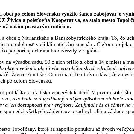
í a obcí po celom Slovensku využilo šancu zabojovať o v
Z Živica a poisťovňa Kooperativa, sa stalo mesto Topoľčan
e už našim prastarým rodičom.
tá a obce z Nitrianskeho a Banskobystrického kraja. To, čo u
 miestnu odolnosť voči klimatickým zmenám. Cieľom projektu j
čo podporí aj ochranu biodiverzity v regióne.
v na výsadbu sadu, 50 z nich prišlo z obcí a 14 z miest a mes
lo okrem vedenia obcí i viacero občianskych združení, univerz
nažér Živice František Cimerman. Ten tiež dodáva, že zmyslo
ších po celom Slovensku.
 prihlášky z hľadiska viacerých kritérií. V prvom kole išlo
stavu, ako bude sad využívaný a akým spôsobom oň bude zabez
a ich dostupnosti pre verejnosť. Zaujímal nás aj zámer na re
e spomedzi všetkých záujemcov o sad vybrali na základe spom
sto Topoľčany, ktoré sa zapojilo ponukou až dvoch veľkých 