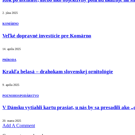
2. júna 2025
KOMÁRNO
Veľké dopravné investície pre Komárno
14. apríla 2025
PRÍRODA
Krakľa belasá – drahokam slovenskej ornitológie
9. apríla 2025
POĽNOHOSPODÁRSTVO
V Dánsku vytiahli kartu prasiat, u nás by sa presadili ako
20. marca 2025
Add A Comment