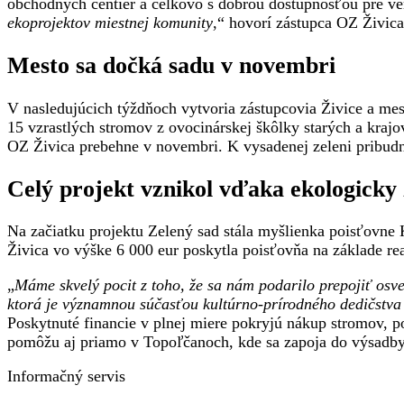
obchodných centier a celkovo s dobrou dostupnosťou pre ve
ekoprojektov miestnej komunity
,“ hovorí zástupca OZ Živica
Mesto sa dočká sadu v novembri
V nasledujúcich týždňoch vytvoria zástupcovia Živice a me
15 vzrastlých stromov z ovocinárskej škôlky starých a kra
OZ Živica prebehne v novembri. K vysadenej zeleni pribudn
Celý projekt vznikol vďaka ekologicky 
Na začiatku projektu Zelený sad stála myšlienka poisťovne 
Živica vo výške 6 000 eur poskytla poisťovňa na základe r
„
Máme skvelý pocit z toho, že sa nám podarilo prepojiť osve
ktorá je významnou súčasťou kultúrno-prírodného dedičstva
Poskytnuté financie v plnej miere pokryjú nákup stromov, p
pomôžu aj priamo v Topoľčanoch, kde sa zapoja do výsadby 
Informačný servis