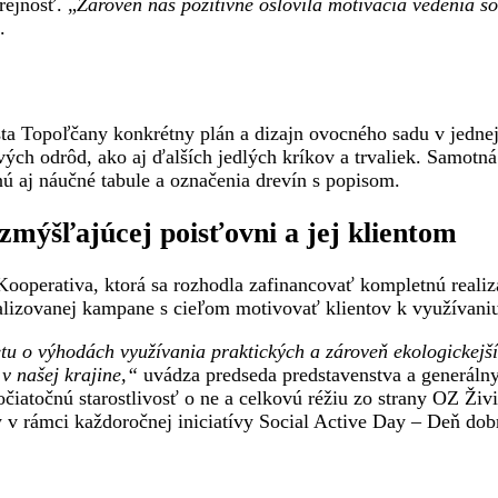
rejnosť. „
Zároveň nás pozitívne oslovila motivácia vedenia so
.
sta Topoľčany konkrétny plán a dizajn ovocného sadu v jednej
jových odrôd, ako aj ďalších jedlých kríkov a trvaliek. Sam
ú aj náučné tabule a označenia drevín s popisom.
zmýšľajúcej poisťovni a jej klientom
Kooperativa, ktorá sa rozhodla zafinancovať kompletnú reali
ealizovanej kampane s cieľom motivovať klientov k využívani
tu o výhodách využívania praktických a zároveň ekologickejší
 v našej krajine,“
uvádza predseda predstavenstva a generál
očiatočnú starostlivosť o ne a celkovú réžiu zo strany OZ Ži
v rámci každoročnej iniciatívy Social Active Day – Deň dob