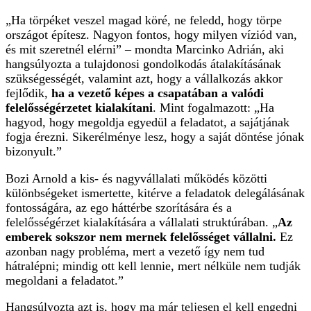
„Ha törpéket veszel magad köré, ne feledd, hogy törpe
országot építesz. Nagyon fontos, hogy milyen víziód van,
és mit szeretnél elérni” – mondta Marcinko Adrián, aki
hangsúlyozta a tulajdonosi gondolkodás átalakításának
szükségességét, valamint azt, hogy a vállalkozás akkor
fejlődik,
ha a vezető képes a csapatában a valódi
felelősségérzetet kialakítani
. Mint fogalmazott: „Ha
hagyod, hogy megoldja egyedül a feladatot, a sajátjának
fogja érezni. Sikerélménye lesz, hogy a saját döntése jónak
bizonyult.”
Bozi Arnold a kis- és nagyvállalati működés közötti
különbségeket ismertette, kitérve a feladatok delegálásának
fontosságára, az ego háttérbe szorítására és a
felelősségérzet kialakítására a vállalati struktúrában. „
Az
emberek sokszor nem mernek felelősséget vállalni.
Ez
azonban nagy probléma, mert a vezető így nem tud
hátralépni; mindig ott kell lennie, mert nélküle nem tudják
megoldani a feladatot.”
Hangsúlyozta azt is, hogy ma már teljesen el kell engedni