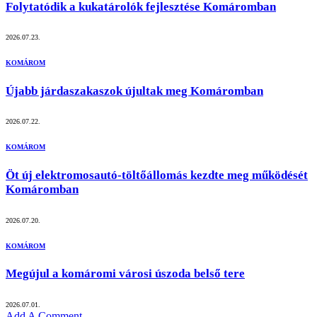
Folytatódik a kukatárolók fejlesztése Komáromban
2026.07.23.
KOMÁROM
Újabb járdaszakaszok újultak meg Komáromban
2026.07.22.
KOMÁROM
Öt új elektromosautó-töltőállomás kezdte meg működését
Komáromban
2026.07.20.
KOMÁROM
Megújul a komáromi városi úszoda belső tere
2026.07.01.
Add A Comment