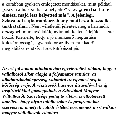
a korábban gyakran emlegetett mondásokat, mint például
„százan állnak sorban a helyedre” vagy
„nem baj ha te
elmész, majd lesz helyetted más”. A jelenlegi,
Szlovákiát sújtó munkaerőhiány miatt ez a hozzáállás
tarthatatlan.
„Nem véletlenül jelentek meg a harmadik
országbeli munkavállalók, nyitnunk kellett feléjük” – tette
hozzá. Kiemelte, hogy a jó munkaerő megtartása
kulcsfontosságú, ugyanakkor az ilyen munkaerő
megtalálása rendkívül sok kihívással jár.
Az est folyamán mindannyian egyetértettek abban, hogy a
vállalkozói siker alapja a folyamatos tanulás, az
alkalmazkodóképesség, valamint az egymást segítő
közösség ereje. A résztvevők hasznos útravalóval és új
inspirációkkal gazdagodtak, a Szlovákiai Magyar
Vállalkozók Szövetsége pedig továbbra is elkötelezett
amellett, hogy olyan találkozókat és programokat
szervezzen, amelyek valódi értéket teremtenek a szlovákiai
magyar vállalkozók számára.