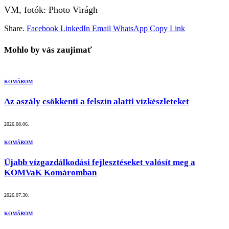
VM, fotók: Photo Virágh
Share.
Facebook
LinkedIn
Email
WhatsApp
Copy Link
Mohlo by vás zaujimať
KOMÁROM
Az aszály csökkenti a felszín alatti vízkészleteket
2026.08.06.
KOMÁROM
Újabb vízgazdálkodási fejlesztéseket valósít meg a
KOMVaK Komáromban
2026.07.30.
KOMÁROM