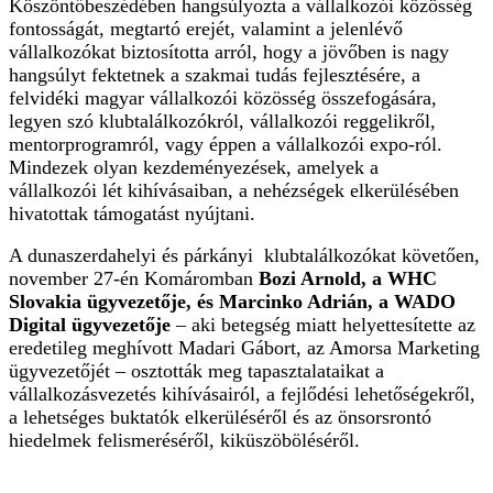
Köszöntőbeszédében hangsúlyozta a vállalkozói közösség
fontosságát, megtartó erejét, valamint a jelenlévő
vállalkozókat biztosította arról, hogy a jövőben is nagy
hangsúlyt fektetnek a szakmai tudás fejlesztésére, a
felvidéki magyar vállalkozói közösség összefogására,
legyen szó klubtalálkozókról, vállalkozói reggelikről,
mentorprogramról, vagy éppen a vállalkozói expo-ról.
Mindezek olyan kezdeményezések, amelyek a
vállalkozói lét kihívásaiban, a nehézségek elkerülésében
hivatottak támogatást nyújtani.
A dunaszerdahelyi és párkányi klubtalálkozókat követően,
november 27-én Komáromban
Bozi Arnold, a WHC
Slovakia ügyvezetője, és Marcinko Adrián, a WADO
Digital ügyvezetője
– aki betegség miatt helyettesítette az
eredetileg meghívott Madari Gábort, az Amorsa Marketing
ügyvezetőjét – osztották meg tapasztalataikat a
vállalkozásvezetés kihívásairól, a fejlődési lehetőségekről,
a lehetséges buktatók elkerüléséről és az önsorsrontó
hiedelmek felismeréséről, kiküszöböléséről.