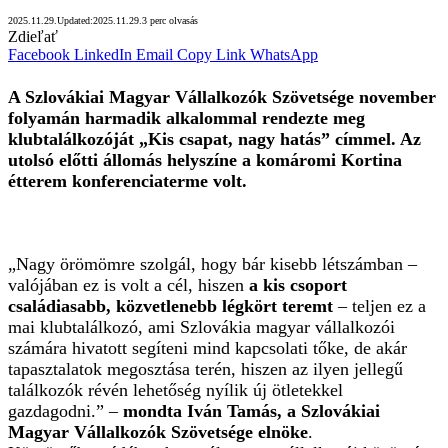
2025.11.29.
Updated:
2025.11.29.
3 perc olvasás
Zdieľať
Facebook
LinkedIn
Email
Copy Link
WhatsApp
A Szlovákiai Magyar Vállalkozók Szövetsége november
folyamán harmadik alkalommal rendezte meg
klubtalálkozóját „Kis csapat, nagy hatás” címmel. Az
utolsó előtti állomás helyszíne a komáromi Kortina
étterem konferenciaterme volt.
„Nagy örömömre szolgál, hogy bár kisebb létszámban –
valójában ez is volt a cél, hiszen
a kis csoport
családiasabb, közvetlenebb légkört teremt
– teljen ez a
mai klubtalálkozó, ami Szlovákia magyar vállalkozói
számára hivatott segíteni mind kapcsolati tőke, de akár
tapasztalatok megosztása terén, hiszen az ilyen jellegű
találkozók révén lehetőség nyílik új ötletekkel
gazdagodni.” –
mondta Iván Tamás, a Szlovákiai
Magyar Vállalkozók Szövetsége elnöke
.