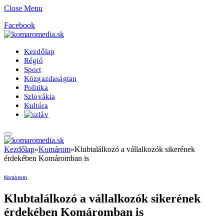
Close Menu
Facebook
Kezdőlap
Régió
Sport
Közgazdaságtan
Politika
Szlovákia
Kultúra
Kezdőlap
»
Komárom
»
Klubtalálkozó a vállalkozók sikerének
érdekében Komáromban is
Komárom
Klubtalálkozó a vállalkozók sikerének
érdekében Komáromban is