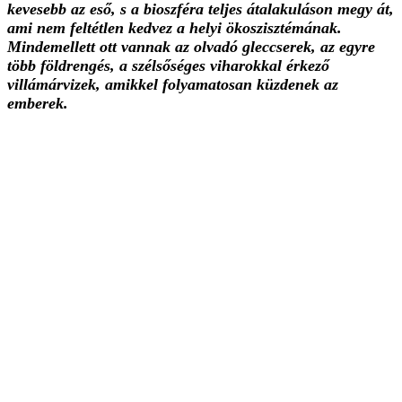
kevesebb az eső, s a bioszféra teljes átalakuláson megy át,
ami nem feltétlen kedvez a helyi ökoszisztémának.
Mindemellett ott vannak az olvadó gleccserek, az egyre
több földrengés, a szélsőséges viharokkal érkező
villámárvizek, amikkel folyamatosan küzdenek az
emberek.