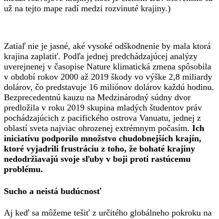
už na tejto mape radí medzi rozvinuté krajiny.)
Zatiaľ nie je jasné, aké vysoké odškodnenie by mala ktorá
krajina zaplatiť. Podľa jednej predchádzajúcej analýzy
uverejnenej v časopise Nature klimatická zmena spôsobila
v období rokov 2000 až 2019 škody vo výške 2,8 miliardy
dolárov, čo predstavuje 16 miliónov dolárov každú hodinu.
Bezprecedentnú kauzu na Medzinárodný súdny dvor
predložila v roku 2019 skupina mladých študentov práv
pochádzajúcich z pacifického ostrova Vanuatu, jednej z
oblastí sveta najviac ohrozenej extrémnym počasím.
Ich
iniciatívu podporilo množstvo chudobnejších krajín,
ktoré vyjadrili frustráciu z toho, že bohaté krajiny
nedodržiavajú svoje sľuby v boji proti rastúcemu
problému.
Sucho a neistá budúcnosť
Aj keď sa môžeme tešiť z určitého globálneho pokroku na