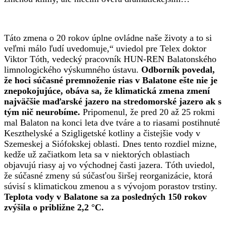
Táto zmena o 20 rokov úplne ovládne naše životy a to si
veľmi málo ľudí uvedomuje,“ uviedol pre Telex doktor
Viktor Tóth, vedecký pracovník HUN-REN Balatonského
limnologického výskumného ústavu.
Odborník povedal,
že hoci súčasné premnoženie rias v Balatone ešte nie je
znepokojujúce, obáva sa, že klimatická zmena zmení
najväčšie maďarské jazero na stredomorské jazero ak s
tým nič neurobíme.
Pripomenul, že pred 20 až 25 rokmi
mal Balaton na konci leta dve tváre a to riasami postihnuté
Keszthelyské a Szigligetské kotliny a čistejšie vody v
Szemeskej a Siófokskej oblasti. Dnes tento rozdiel mizne,
kedže už začiatkom leta sa v niektorých oblastiach
objavujú riasy aj vo východnej časti jazera. Tóth uviedol,
že súčasné zmeny sú súčasťou širšej reorganizácie, ktorá
súvisí s klimatickou zmenou a s vývojom porastov trstiny.
Teplota vody v Balatone sa za posledných 150 rokov
zvýšila o približne 2,2 °C.