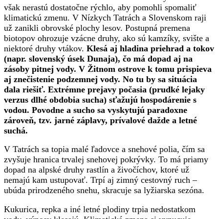
však nerastú dostatočne rýchlo, aby pomohli spomaliť
klimatickú zmenu. V Nízkych Tatrách a Slovenskom raji
už zanikli obrovské plochy lesov. Postupná premena
biotopov ohrozuje vzácne druhy, ako sú kamzíky, svište a
niektoré druhy vtákov.
Klesá aj hladina priehrad a tokov
(napr. slovenský úsek Dunaja), čo má dopad aj na
zásoby pitnej vody. V Žitnom ostrove k tomu prispieva
aj znečistenie podzemnej vody. No tu by sa situácia
dala riešiť. Extrémne prejavy počasia (prudké lejaky
verzus dlhé obdobia sucha) sťažujú hospodárenie s
vodou. Povodne a sucho sa vyskytujú paradoxne
zároveň, tzv. jarné záplavy, prívalové dažde a letné
suchá.
V Tatrách sa topia malé ľadovce a snehové polia, čím sa
zvyšuje hranica trvalej snehovej pokrývky. To má priamy
dopad na alpské druhy rastlín a živočíchov, ktoré už
nemajú kam ustupovať. Trpí aj zimný cestovný ruch –
ubúda prirodzeného snehu, skracuje sa lyžiarska sezóna.
Kukurica, repka a iné letné plodiny trpia nedostatkom