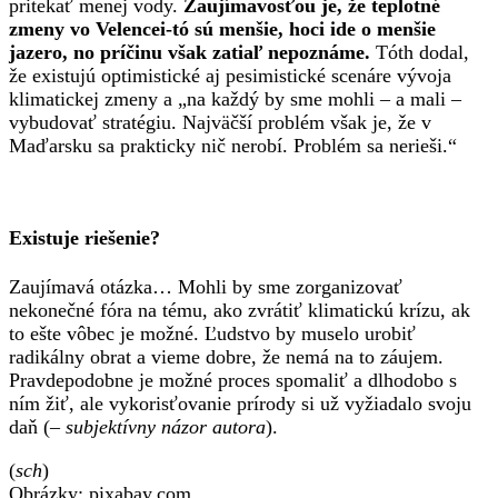
pritekať menej vody.
Zaujímavosťou je, že teplotné
zmeny vo Velencei-tó sú menšie, hoci ide o menšie
jazero, no príčinu však zatiaľ nepoznáme.
Tóth dodal,
že existujú optimistické aj pesimistické scenáre vývoja
klimatickej zmeny a „na každý by sme mohli – a mali –
vybudovať stratégiu. Najväčší problém však je, že v
Maďarsku sa prakticky nič nerobí. Problém sa nerieši.“
Existuje riešenie?
Zaujímavá otázka… Mohli by sme zorganizovať
nekonečné fóra na tému, ako zvrátiť klimatickú krízu, ak
to ešte vôbec je možné. Ľudstvo by muselo urobiť
radikálny obrat a vieme dobre, že nemá na to záujem.
Pravdepodobne je možné proces spomaliť a dlhodobo s
ním žiť, ale vykorisťovanie prírody si už vyžiadalo svoju
daň (
– subjektívny názor autora
).
(
sch
)
Obrázky: pixabay.com