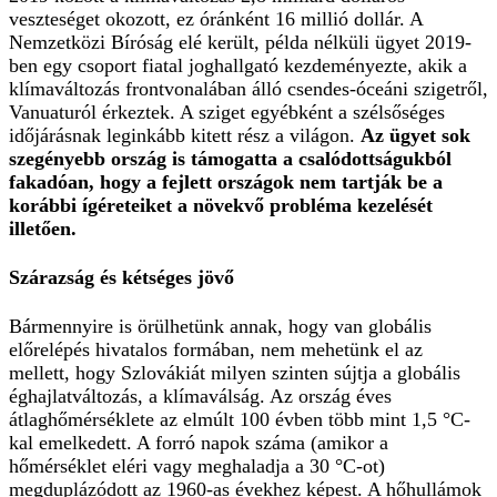
veszteséget okozott, ez óránként 16 millió dollár. A
Nemzetközi Bíróság elé került, példa nélküli ügyet 2019-
ben egy csoport fiatal joghallgató kezdeményezte, akik a
klímaváltozás frontvonalában álló csendes-óceáni szigetről,
Vanuaturól érkeztek. A sziget egyébként a szélsőséges
időjárásnak leginkább kitett rész a világon.
Az ügyet sok
szegényebb ország is támogatta a csalódottságukból
fakadóan, hogy a fejlett országok nem tartják be a
korábbi ígéreteiket a növekvő probléma kezelését
illetően.
Szárazság és kétséges jövő
Bármennyire is örülhetünk annak, hogy van globális
előrelépés hivatalos formában, nem mehetünk el az
mellett, hogy Szlovákiát milyen szinten sújtja a globális
éghajlatváltozás, a klímaválság. Az ország éves
átlaghőmérséklete az elmúlt 100 évben több mint 1,5 °C-
kal emelkedett. A forró napok száma (amikor a
hőmérséklet eléri vagy meghaladja a 30 °C-ot)
megduplázódott az 1960-as évekhez képest. A hőhullámok