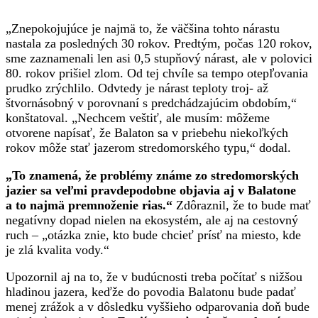
„Znepokojujúce je najmä to, že väčšina tohto nárastu
nastala za posledných 30 rokov. Predtým, počas 120 rokov,
sme zaznamenali len asi 0,5 stupňový nárast, ale v polovici
80. rokov prišiel zlom. Od tej chvíle sa tempo otepľovania
prudko zrýchlilo. Odvtedy je nárast teploty troj- až
štvornásobný v porovnaní s predchádzajúcim obdobím,“
konštatoval. „Nechcem veštiť, ale musím: môžeme
otvorene napísať, že Balaton sa v priebehu niekoľkých
rokov môže stať jazerom stredomorského typu,“ dodal.
„To znamená, že problémy známe zo stredomorských
jazier sa veľmi pravdepodobne objavia aj v Balatone
a to najmä premnoženie rias.“
Zdôraznil, že to bude mať
negatívny dopad nielen na ekosystém, ale aj na cestovný
ruch – „otázka znie, kto bude chcieť prísť na miesto, kde
je zlá kvalita vody.“
Upozornil aj na to, že v budúcnosti treba počítať s nižšou
hladinou jazera, keďže do povodia Balatonu bude padať
menej zrážok a v dôsledku vyššieho odparovania doň bude