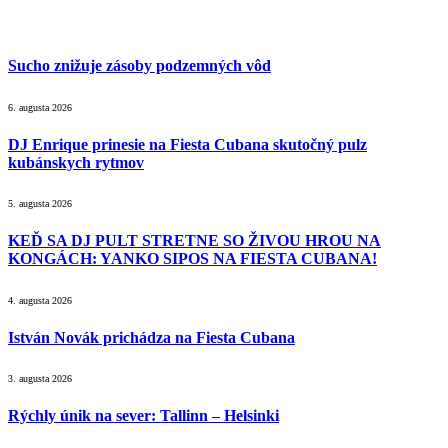
Sucho znižuje zásoby podzemných vôd
6. augusta 2026
DJ Enrique prinesie na Fiesta Cubana skutočný pulz
kubánskych rytmov
5. augusta 2026
KEĎ SA DJ PULT STRETNE SO ŽIVOU HROU NA
KONGÁCH: YANKO SIPOS NA FIESTA CUBANA!
4. augusta 2026
István Novák prichádza na Fiesta Cubana
3. augusta 2026
Rýchly únik na sever: Tallinn – Helsinki