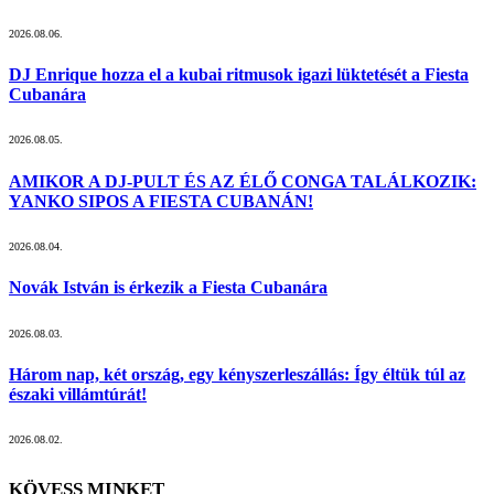
2026.08.06.
DJ Enrique hozza el a kubai ritmusok igazi lüktetését a Fiesta
Cubanára
2026.08.05.
AMIKOR A DJ-PULT ÉS AZ ÉLŐ CONGA TALÁLKOZIK:
YANKO SIPOS A FIESTA CUBANÁN!
2026.08.04.
Novák István is érkezik a Fiesta Cubanára
2026.08.03.
Három nap, két ország, egy kényszerleszállás: Így éltük túl az
északi villámtúrát!
2026.08.02.
KÖVESS MINKET