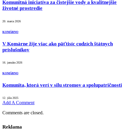
Komunitná iniciatíva za čistejšie vody a kvalitnejšie
životné prostredie
20. marca 2026
KOMÁRNO
V Komárne žije viac ako päťtisíc cudzích štátnych
príslušníkov
16. januára 2026
KOMÁRNO
Komunita, ktorá verí v silu stromov a spolupatričnosti
12. júla 2025
Add A Comment
Comments are closed.
Reklama