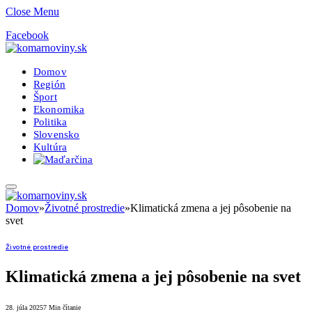
Close Menu
Facebook
Domov
Región
Šport
Ekonomika
Politika
Slovensko
Kultúra
Domov
»
Životné prostredie
»
Klimatická zmena a jej pôsobenie na
svet
Životné prostredie
Klimatická zmena a jej pôsobenie na svet
28. júla 2025
7 Min čítanie