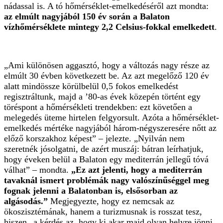
nádassal is. A tó hőmérséklet-emelkedéséről azt mondta:
az elmúlt nagyjából 150 év során a Balaton
vízhőmérséklete mintegy 2,2 Celsius-fokkal emelkedett
.
„Ami különösen aggasztó, hogy a változás nagy része az
elmúlt 30 évben következett be. Az azt megelőző 120 év
alatt mindössze körülbelül 0,5 fokos emelkedést
regisztráltunk, majd a ’80-as évek közepén történt egy
töréspont a hőmérsékleti trendekben: ezt követően a
melegedés üteme hirtelen felgyorsult. Azóta a hőmérséklet-
emelkedés mértéke nagyjából három-négyszeresére nőtt az
előző korszakhoz képest” – jelezte. „Nyilván nem
szeretnék jósolgatni, de azért muszáj: bátran leírhatjuk,
hogy éveken belül a Balaton egy mediterrán jellegű tóvá
válhat” – mondta.
„Ez azt jelenti, hogy a mediterrán
tavaknál ismert problémák nagy valószínűséggel meg
fognak jelenni a Balatonban is, elsősorban az
algásodás.”
Megjegyezte, hogy ez nemcsak az
ökoszisztémának, hanem a turizmusnak is rosszat tesz,
hiszen „a kérdés az, hogy ki akar majd olyan helyre jönni,