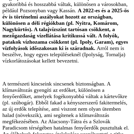
gyakoribbá és hosszabbá váltak, különösen a városokban,
például Pozsonyban vagy Kassán.
A 2022-es és a 2025-ös
év is történelmi aszályokat hozott az országban,
különösen a déli régiókban (pl. Nyitra, Komárom,
Nagykürtös). A talajvízszint tartósan csökkent, a
mezőgazdaság vízellátása kritikussá vált. A folyók,
patakok vízhozama csökkent (pl. Ipoly, Garam), egyes
vízfolyások időszakosan ki is száradnak.
Arról nem is
beszélve, hogy egyes településeknél (Ipolyság, Tornalja)
vízkorlátozásokat kellett bevezetni.
A természeti kincseink sincsenek biztonságban. A
klímaváltozás gyengíti az erdőket, különösen a
fenyőerdőket, amelyek fogékonyabbá váltak a kártevőkre
(pl. szúbogár). Ebből fakad a kényszerszerű fakitermelés,
az új erdők telepítése, ami viszont nem olyan ütemben
halad (növekszik), ami segítenek a klímaváltozás
megfékezésében. Az Alacsony-Tátra és a Szlovák
Paradicsom térségében hatalmas fenyőerdők pusztultak el.