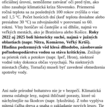
oficiálnej úrovni, nemôžeme zatvárať oči pred tým, ako
silno zasahuje klimatická kríza Slovensko. Priemerná
ročná teplota sa za posledných 100 rokov zvýšila o viac
než 1,5 °C. Počet horúcich dní (keď teplota dosiahne alebo
presiahne 30 °C) sa zdvojnásobil v porovnaní so 60.
rokmi. Vlny horúčav sú častejšie a sú dlhšie, najmä vo
veľkých mestách, ako je Bratislava alebo Košice.
Roky
2022 aj 2025 boli historicky suché, najmä v južných
oblastiach (napr. Nitra, Komárno, Veľký Krtíš).
Hladina podzemných vôd klesá dlhodobo, zásobovanie
poľnohospodárstva vodou sa stáva kritickým.
Znižuje
sa prietok riek a potokov (napr. Ipeľ, Hron), niektoré
vodné toky dokonca občas vysychajú. Na niektorých
miestach (Šahy, Tornaľa) museli byť zavedené obmedzenia
spotreby vody.
Ani naše prírodné bohatstvo nie je v bezpečí. Klimatická
zmena oslabuje lesy, najmä ihličnaté porasty, ktoré sú
náchylnejšie na škodcov (napr. lykožrúta). Z toho vyplýva
nútená ťažba dreva a snaha o zakladanie nových lesov. Tie