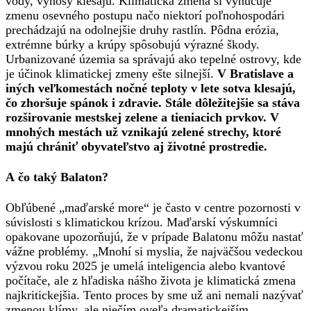
vody, výnosy klesajú. Klimatická zmena si vynucuje
zmenu osevného postupu načo niektorí poľnohospodári
prechádzajú na odolnejšie druhy rastlín. Pôdna erózia,
extrémne búrky a krúpy spôsobujú výrazné škody.
Urbanizované územia sa správajú ako tepelné ostrovy, kde
je účinok klimatickej zmeny ešte silnejší.
V Bratislave a
iných veľkomestách nočné teploty v lete sotva klesajú,
čo zhoršuje spánok i zdravie. Stále dôležitejšie sa stáva
rozširovanie mestskej zelene a tieniacich prvkov. V
mnohých mestách už vznikajú zelené strechy, ktoré
majú chrániť obyvateľstvo aj životné prostredie.
A čo taký Balaton?
Obľúbené „maďarské more“ je často v centre pozornosti v
súvislosti s klimatickou krízou. Maďarskí výskumníci
opakovane upozorňujú, že v prípade Balatonu môžu nastať
vážne problémy. „Mnohí si myslia, že najväčšou vedeckou
výzvou roku 2025 je umelá inteligencia alebo kvantové
počítače, ale z hľadiska nášho života je klimatická zmena
najkritickejšia. Tento proces by sme už ani nemali nazývať
zmenou klímy, ale niečím oveľa dramatickejším…