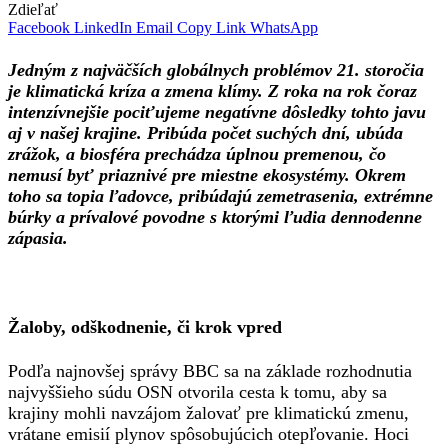
Zdieľať
Facebook
LinkedIn
Email
Copy Link
WhatsApp
Jedným z najväčších globálnych problémov 21. storočia
je klimatická kríza a zmena klímy. Z roka na rok čoraz
intenzívnejšie pociťujeme negatívne dôsledky tohto javu
aj v našej krajine. Pribúda počet suchých dní, ubúda
zrážok, a biosféra prechádza úplnou premenou, čo
nemusí byť priaznivé pre miestne ekosystémy. Okrem
toho sa topia ľadovce, pribúdajú zemetrasenia, extrémne
búrky a prívalové povodne s ktorými ľudia dennodenne
zápasia.
Žaloby, odškodnenie, či krok vpred
Podľa najnovšej správy BBC sa na základe rozhodnutia
najvyššieho súdu OSN otvorila cesta k tomu, aby sa
krajiny mohli navzájom žalovať pre klimatickú zmenu,
vrátane emisií plynov spôsobujúcich otepľovanie. Hoci