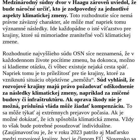
Medzinárodný súdny dvor v Haagu zároveň uviedol, že
bude náročné určiť, kto je zodpovedný za jednotlivé
aspekty klimatickej zmeny.
Toto rozhodnutie síce nemá
právne záväzný charakter, ale môže mať napriek tomu
významné následky. Ide každopádne o isté víťazstvo pre
krajiny, ktoré sú mimoriadne zraniteľné voči klimatickej
zmene.
Rozhodnutie najvyššieho súdu OSN síce neznamená, že v
každodennom živote pocítime zmenu, ba dokonca, možno
si kladieme otázku, či vôbec existuje nejaká cesta späť.
Napriek tomu je to príležitosť pre tie krajiny, ktoré za
vzniknutú situáciu objektívne „nemôžu“.
Súd vyhlásil, že
rozvojové krajiny majú právo požadovať odškodnenie
za následky klimatickej zmeny, napríklad za zničené
budovy či infraštruktúru. Ak oprava škody nie je
možná, príslušná vláda môže žiadať kompenzáciu.
To
sa môže týkať aj extrémnych prejavov počasia. Ak je
možné dokázať, že ich spôsobila klimatická zmena. Vždy
to však bude potrebné posudzovať individuálne.
(Zaujímavosťou je, že v roku 2023 patrilo aj Maďarsko
medzi rozvojové krajiny, hoci je členom EÚ. Slovensko sa