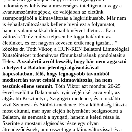
tudományos kihívása a mesterséges intelligencia vagy a
kvantumszámítógépek, de valójában az életünk
szempontjából a klímaváltozás a legkritikusabb. Már nem
is éghajlatváltozásnak kellene hívni ezt a folyamatot,
hanem valami sokkal drámaibb névvel illetni… Ez a
változás 20 év múlva teljesen be fogja határolni az
életünket, és ezt nagyon kevesen értik meg igazán…” –
közölte dr. Tóth Viktor, a HUN-REN Balatoni Limnológiai
Kutatóintézet tudományos főmunkatársának gondolatait a
Telex.
A szakértő arról beszélt, hogy bár nem aggasztó
a helyzet a Balaton jelenlegi algásodásával
kapcsolatban, félő, hogy legnagyobb tavunkból
mediterrán tavat csinál a klímaváltozás, ha nem
teszünk ellene semmit.
Tóth Viktor azt mondta: 20-25
évvel ezelőtt a Balatonnak nyár végén két arca volt, az
algásabb Keszthelyi-, Szigligeti-medence, és a tisztább
vizű Szemesi- és Siófoki-medence. Ez a különbség látszik
most eltűnni, már nyár elején helyenként bealgásodott a
Balaton, és nemcsak a nyugati, hanem a keleti része is.
Szerinte a mostani algásodás része egy olyan
átrendeződésnek, ami összefügg a klímaváltozással és a