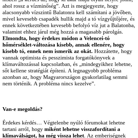
ahol rossz a vízminőség”. Azt is megjegyezte, hogy
alacsonyabb vízszintű Balatonra kell számítani a jövőben,
mivel kevesebb csapadék hullik majd a tó vízgyűjtőjére, és
ennek következtében kevesebb befolyó víz jut a Balatonba,
valamint ehhez járul még hozzá a magasabb párolgás.
Elmondta, hogy érdekes módon a Velencei-tó
hőmérséklet-változása kisebb, annak ellenére, hogy
kisebb tó, ennek nem ismerik az okát.
Hozzátette, hogy
vannak optimista és pesszimista forgatókönyvek a
klímaváltozással kapcsolatban, és „mindegyikhez lehetne,
sőt kellene stratégiát építeni. A legnagyobb probléma
azonban az, hogy Magyarországon gyakorlatilag semmi
nem történik. A probléma nincs kezelve”.
Van-e megoldás?
Érdekes kérdés… Végtelenbe nyúló fórumokat lehetne
tartani arról, hogy
miként lehetne visszafordítani a
klímaválságot, ha még vissza lehet
. Az emberiségnek