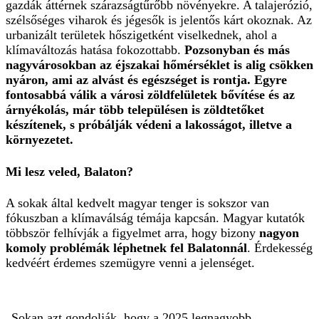
gazdák áttérnek szárazságtűrőbb növényekre. A talajerózió,
szélsőséges viharok és jégesők is jelentős kárt okoznak. Az
urbanizált területek hőszigetként viselkednek, ahol a
klímaváltozás hatása fokozottabb.
Pozsonyban és más
nagyvárosokban az éjszakai hőmérséklet is alig csökken
nyáron, ami az alvást és egészséget is rontja. Egyre
fontosabbá válik a városi zöldfelületek bővítése és az
árnyékolás, már több településen is zöldtetőket
kész
ítenek, s próbálják védeni a lakosságot, illetve a
környezetet.
Mi lesz veled, Balaton?
A sokak által kedvelt magyar tenger is sokszor van
fókuszban a klímaválság témája kapcsán. Magyar kutatók
többször felhívják a figyelmet arra, hogy bizony
nagyon
komoly problémák léphetnek fel Balatonnál
. Érdekesség
kedvéért érdemes szemügyre venni a jelenséget.
„Sokan azt gondolják, hogy a 2025 legnagyobb