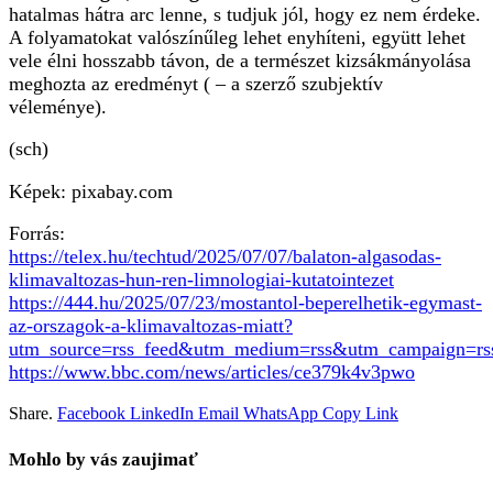
hatalmas hátra arc lenne, s tudjuk jól, hogy ez nem érdeke.
A folyamatokat valószínűleg lehet enyhíteni, együtt lehet
vele élni hosszabb távon, de a természet kizsákmányolása
meghozta az eredményt ( – a szerző szubjektív
véleménye).
(sch)
Képek: pixabay.com
Forrás:
https://telex.hu/techtud/2025/07/07/balaton-algasodas-
klimavaltozas-hun-ren-limnologiai-kutatointezet
https://444.hu/2025/07/23/mostantol-beperelhetik-egymast-
az-orszagok-a-klimavaltozas-miatt?
utm_source=rss_feed&utm_medium=rss&utm_campaign=rss
https://www.bbc.com/news/articles/ce379k4v3pwo
Share.
Facebook
LinkedIn
Email
WhatsApp
Copy Link
Mohlo by vás zaujimať