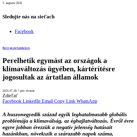
2. augusta 2026
Sledujte nás na sieťach
Facebook
Környezetvédelem
Perelhetik egymást az országok a
klímaváltozás ügyében, kártérítésre
jogosultak az ártatlan államok
2025.07.28.
7 perc olvasás
Zdieľať
Facebook
LinkedIn
Email
Copy Link
WhatsApp
A huszonegyedik század egyik leghatalmasabb globális
problémája a klímaválság, az éghajlatváltozás. Évről évre
egyre jobban érezzük a negatív jelenség hatásait
hazánkban, növekszik a szárazabb napok száma,