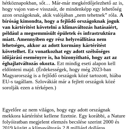
hétköznapokban, sőt… Már-már megkérdőjelezhető az is,
hogy vajon van-e visszaút, de mindenképp egy lehetőség
azon országoknak, akik valójában „nem tehetnek” róla.
A
bíróság kimondta, hogy a fejlődő országoknak joguk
van kártérítést követelni a klímaváltozás hatásaiért,
például a megsemmisült épületek és infrastruktúra
miatt. Amennyiben egy rész helyreállítása nem
lehetséges, akkor az adott kormány kártérítést
követelhet. Ez vonatkozhat egy adott szélsőséges
időjárási eseményre is, ha bizonyítható, hogy azt az
éghajlatváltozás okozta.
Ezt mindig eseti alapon kell
eldönteni majd. (Érdekességek, hogy még 2023-ban
Magyarország is a fejlődő országok közé tartozott, hiába
EU-s tagállam. Szlovákiát már a fejlett országok közé
sorolják ezen a térképen.)
Egyelőre az nem világos, hogy egy adott országnak
mekkora kártérítést kellene fizetnie. Egy korábbi, a Nature
folyóiratban megjelent elemzés becslése szerint 2000 és
2019 között a klímaváltozás 2,8 milliárd dolláros