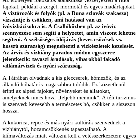
Az élőhelyek fokozatos átalakulása veszélyezteti a ritka
fajokat, például a zergét, mormotát és egyes madárfajokat.
A víztározók és folyók (pl. a Duna szlovák szakasza)
vízszintje is csökken, ami hatással van az
ivóvízbázisokra is. A Csallóközben pl. az ivóvíz
szennyezése sem segíti a helyzetet, amin viszont lehetne
segíteni. A szélsőséges időjárás (heves esőzések vs.
hosszú szárazság) megnehezíti a vízkészletek kezelését.
Az árvíz és vízhiány paradox módon egyszerre
jelentkezik: tavaszi áradások, viharokból fakadó
villámárvizek és nyári szárazság.
A Tátrában olvadnak a kis gleccserek, hómezők, és az
állandó hóhatár is magasabbra tolódik. Ez közvetlenül
érinti az alpesi fajokat, növényeket és állatokat,
amelyeknek nincs hova „feljebb menniük”. A téli turizmus
is szenved: kevesebb a természetes hó, csökken a síszezon
hossza.
A kukorica, repce és más nyári kultúrák szenvednek a
vízhiánytól, hozamcsökkenés tapasztalható. A
klímaváltozás miatt változni kell a vetésszerkezeten: egyes