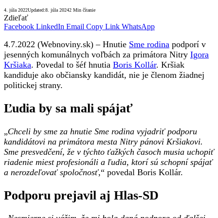
4. júla 2022
Updated:
8. júla 2024
2 Min čítanie
Zdieľať
Facebook
LinkedIn
Email
Copy Link
WhatsApp
4.7.2022 (Webnoviny.sk) – Hnutie
Sme rodina
podporí v
jesenných komunálnych voľbách za primátora Nitry
Igora
Kršiaka
. Povedal to šéf hnutia
Boris Kollár
. Kršiak
kandiduje ako občiansky kandidát, nie je členom žiadnej
politickej strany.
Ľudia by sa mali spájať
„
Chceli by sme za hnutie Sme rodina vyjadriť podporu
kandidátovi na primátora mesta Nitry pánovi Kršiakovi.
Sme presvedčení, že v týchto ťažkých časoch musia uchopiť
riadenie miest profesionáli a ľudia, ktorí sú schopní spájať
a nerozdeľovať spoločnosť
,“ povedal Boris Kollár.
Podporu prejavil aj Hlas-SD