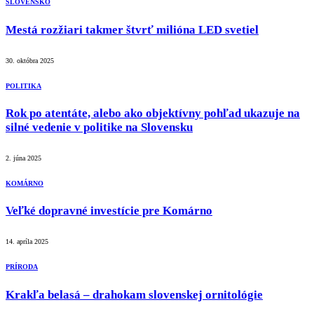
SLOVENSKO
Mestá rozžiari takmer štvrť milióna LED svetiel
30. októbra 2025
POLITIKA
Rok po atentáte, alebo ako objektívny pohľad ukazuje na
silné vedenie v politike na Slovensku
2. júna 2025
KOMÁRNO
Veľké dopravné investície pre Komárno
14. apríla 2025
PRÍRODA
Krakľa belasá – drahokam slovenskej ornitológie