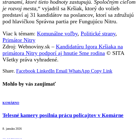
stranami, ktoré tieto hodnoty zastupujú. Spoločným cieľom
je rozvoj mesta
,“ vyjadril sa Kršiak, ktorý do volieb
predstaví aj 31 kandidátov na poslancov, ktorí sa združujú
pod hlavičkou Správna partia pre Fungujúcu Nitru.
Viac k témam:
Komunálne voľby
,
Politické strany
,
Primátor Nitry
Zdroj: Webnoviny.sk –
Kandidatúru Igora Kršiaka na
primátora Nitry podporí aj hnutie Sme rodina
© SITA
Všetky práva vyhradené.
Share.
Facebook
LinkedIn
Email
WhatsApp
Copy Link
Mohlo by vás zaujimať
KOMÁRNO
Telesné kamery posilnia prácu policajtov v Komárne
8. januára 2026