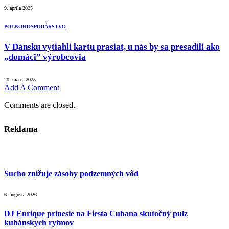
9. apríla 2025
POĽNOHOSPODÁRSTVO
V Dánsku vytiahli kartu prasiat, u nás by sa presadili ako
„domáci” výrobcovia
20. marca 2025
Add A Comment
Comments are closed.
Reklama
Sucho znižuje zásoby podzemných vôd
6. augusta 2026
DJ Enrique prinesie na Fiesta Cubana skutočný pulz
kubánskych rytmov