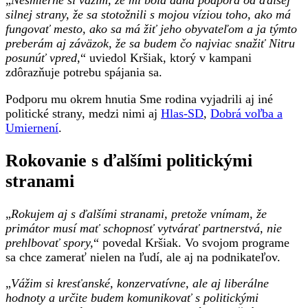
„
Nesmierne si vážim, že mi bola daná podpora od ďalšej
silnej strany, že sa stotožnili s mojou víziou toho, ako má
fungovať mesto, ako sa má žiť jeho obyvateľom a ja týmto
preberám aj záväzok, že sa budem čo najviac snažiť Nitru
posunúť vpred
,“ uviedol Kršiak, ktorý v kampani
zdôrazňuje potrebu spájania sa.
Podporu mu okrem hnutia Sme rodina vyjadrili aj iné
politické strany, medzi nimi aj
Hlas-SD
,
Dobrá voľba a
Umiernení
.
Rokovanie s ďalšími politickými
stranami
„
Rokujem aj s ďalšími stranami, pretože vnímam, že
primátor musí mať schopnosť vytvárať partnerstvá, nie
prehlbovať spory,
“ povedal Kršiak. Vo svojom programe
sa chce zamerať nielen na ľudí, ale aj na podnikateľov.
„
Vážim si kresťanské, konzervatívne, ale aj liberálne
hodnoty a určite budem komunikovať s politickými