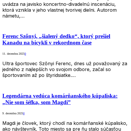
uvádza na javisko koncertno-divadelnú inscenáciu,
ktorá vznikla v jeho vlastnej tvorivej dielni. Autorom
námetu,…
Ferenc Szőnyi, „šialený dedko“, ktorý prešiel
Kanadu na bicykli v rekordnom čase
11. decembra 2025
0
Ultra športovec Szőnyi Ferenc, dnes už považovaný za
jedného z najlepších vo svojom odbore, začal so
športovaním až po štyridsiatke.…
Legendárna vedúca komárňanského kúpaliska:
„Nie som šéfka, som Magdi”
9. decembra 2025
0
Magdi je človek, ktorý chodí na komárňanské kúpalisko,
ako návštevník. Toto miesto sa pre ňu stalo súčasťou