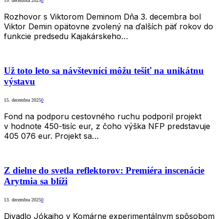
19. decembra 2025
0
Rozhovor s Viktorom Deminom Dňa 3. decembra bol
Viktor Demin opätovne zvolený na ďalších päť rokov do
funkcie predsedu Kajakárskeho…
Už toto leto sa návštevníci môžu tešiť na unikátnu
výstavu
15. decembra 2025
0
Fond na podporu cestovného ruchu podporil projekt
v hodnote 450-tisíc eur, z čoho výška NFP predstavuje
405 076 eur. Projekt sa…
Z dielne do svetla reflektorov: Premiéra inscenácie
Arytmia sa blíži
13. decembra 2025
0
Divadlo Jókaiho v Komárne experimentálnym spôsobom