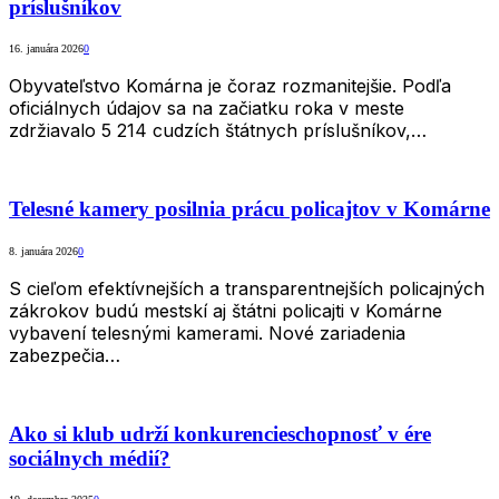
príslušníkov
16. januára 2026
0
Obyvateľstvo Komárna je čoraz rozmanitejšie. Podľa
oficiálnych údajov sa na začiatku roka v meste
zdržiavalo 5 214 cudzích štátnych príslušníkov,…
Telesné kamery posilnia prácu policajtov v Komárne
8. januára 2026
0
S cieľom efektívnejších a transparentnejších policajných
zákrokov budú mestskí aj štátni policajti v Komárne
vybavení telesnými kamerami. Nové zariadenia
zabezpečia…
Ako si klub udrží konkurencieschopnosť v ére
sociálnych médií?