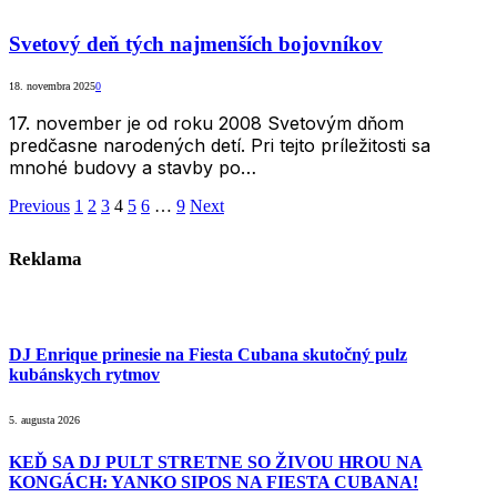
Svetový deň tých najmenších bojovníkov
18. novembra 2025
0
17. november je od roku 2008 Svetovým dňom
predčasne narodených detí. Pri tejto príležitosti sa
mnohé budovy a stavby po…
Previous
1
2
3
4
5
6
…
9
Next
Reklama
DJ Enrique prinesie na Fiesta Cubana skutočný pulz
kubánskych rytmov
5. augusta 2026
KEĎ SA DJ PULT STRETNE SO ŽIVOU HROU NA
KONGÁCH: YANKO SIPOS NA FIESTA CUBANA!