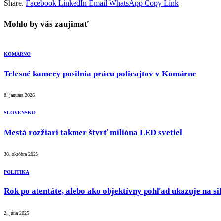
Share.
Facebook
LinkedIn
Email
WhatsApp
Copy Link
Mohlo by vás zaujimať
KOMÁRNO
Telesné kamery posilnia prácu policajtov v Komárne
8. januára 2026
SLOVENSKO
Mestá rozžiari takmer štvrť milióna LED svetiel
30. októbra 2025
POLITIKA
Rok po atentáte, alebo ako objektívny pohľad ukazuje na sil
2. júna 2025