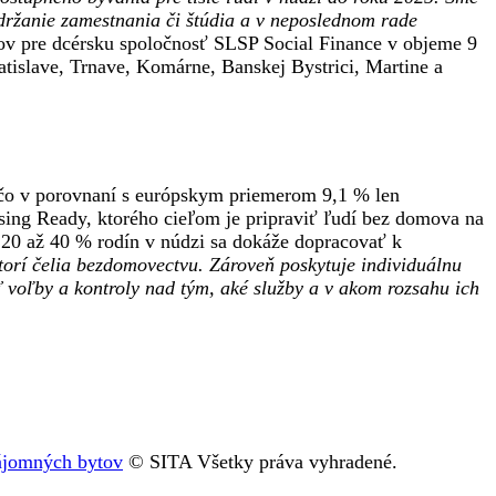
držanie zamestnania či štúdia a v neposlednom rade
isov pre dcérsku spoločnosť SLSP Social Finance v objeme 9
atislave, Trnave, Komárne, Banskej Bystrici, Martine a
čo v porovnaní s európskym priemerom 9,1 % len
sing Ready, ktorého cieľom je pripraviť ľudí bez domova na
 20 až 40 % rodín v núdzi sa dokáže dopracovať k
torí čelia bezdomovectvu. Zároveň poskytuje individuálnu
ť voľby a kontroly nad tým, aké služby a v akom rozsahu ich
nájomných bytov
© SITA Všetky práva vyhradené.