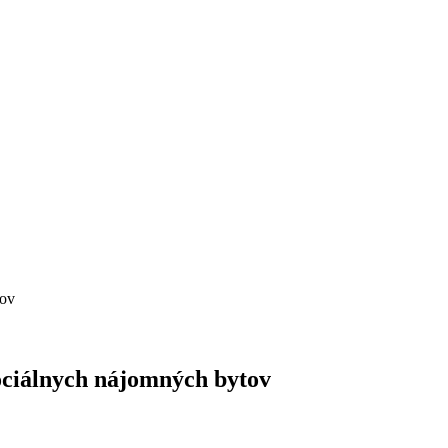
tov
ociálnych nájomných bytov