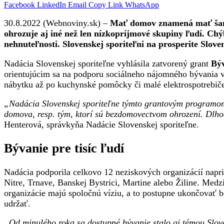
Facebook
LinkedIn
Email
Copy Link
WhatsApp
30.8.2022 (Webnoviny.sk) –
Mať domov znamená mať šancu
ohrozuje aj iné než len nízkopríjmové skupiny ľudí. Chý
nehnuteľnosti. Slovenskej sporiteľni na prosperite Slove
Nadácia Slovenskej sporiteľne vyhlásila zatvorený grant
Býv
orientujúcim sa na podporu sociálneho nájomného bývania v
nábytku až po kuchynské pomôcky či malé elektrospotrebič
„Nadácia Slovenskej sporiteľne týmto grantovým programom 
domova, resp. tým, ktorí sú bezdomovectvom ohrození. Dlhod
Henterová, správkyňa Nadácie Slovenskej sporiteľne.
Bývanie pre tisíc ľudí
Nadácia podporila celkovo 12 neziskových organizácií nap
Nitre, Trnave, Banskej Bystrici, Martine alebo Žiline. Med
organizácie majú spoločnú víziu, a to postupne ukončovať
udržať.
„Od minulého roka sa dostupné bývanie stalo aj témou Sloven