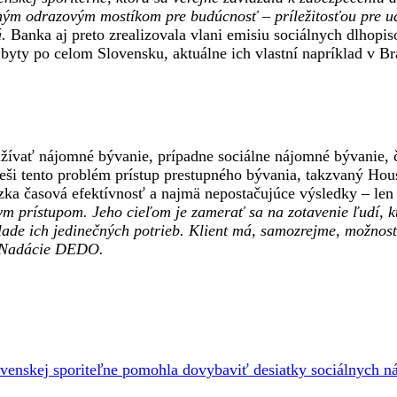
žným odrazovým mostíkom pre budúcnosť – príležitosťou pre u
á.
Banka aj preto zrealizovala vlani emisiu sociálnych dlhop
byty po celom Slovensku, aktuálne ich vlastní napríklad v Br
ívať nájomné bývanie, prípadne sociálne nájomné bývanie, 
eši tento problém prístup prestupného bývania, takzvaný Hou
zka časová efektívnosť a najmä nepostačujúce výsledky – len
ym prístupom. Jeho cieľom je zamerať sa na zotavenie ľudí, k
klade ich jedinečných potrieb. Klient má, samozrejme, možnos
a Nadácie DEDO.
venskej sporiteľne pomohla dovybaviť desiatky sociálnych 