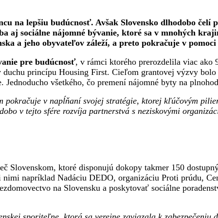
 na lepšiu budúcnosť. Avšak Slovensko dlhodobo čelí p
ba aj sociálne nájomné bývanie, ktoré sa v mnohých kraji
nska a jeho obyvateľov záleží, a preto pokračuje v pomoci
anie pre budúcnosť
, v rámci ktorého prerozdelila viac ak
 duchu princípu Housing First. Cieľom grantovej výzvy bolo
e. Jednoducho všetkého, čo premení nájomné byty na plnohod
pokračuje v napĺňaní svojej stratégie, ktorej kľúčovým pil
obo v tejto sfére rozvíja partnerstvá s neziskovými organizá
rieč Slovenskom, ktoré disponujú dokopy takmer 150 dostupn
zi nimi napríklad Nadáciu DEDO, organizáciu Proti prúdu, Ce
 bezdomovectvo na Slovensku a poskytovať sociálne poradenst
skej sporiteľne, ktorá sa verejne zaviazala k zabezpečeniu d