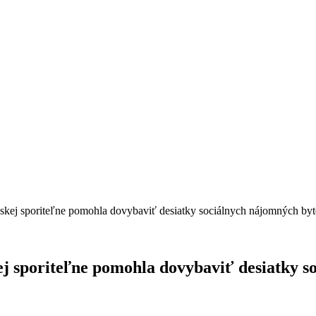
skej sporiteľne pomohla dovybaviť desiatky sociálnych nájomných by
j sporiteľne pomohla dovybaviť desiatky s