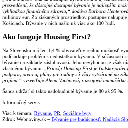
presvedčení, že dôstojné dostupné bývanie je najlepším mo
vyhliadkou finančného zdravia,“ dodáva Barbora Henterov
miliónov eur. Zo získaných prostriedkov postupne nakupuje 
Košiciach. Bývanie v nich našlo už viac ako 100 ľudí.
Ako funguje Housing First?
Na Slovensku má len 1,4 % obyvateľov reálnu možnosť využ
podčiarkuje problém s nedostatkom bývania. V súčasnosti ri
bývanie na základe zásluhovosti. Jeho nevýhodou je však ní
vlastnému bývaniu. „
Princíp Housing First je ľudsko-právn
podporu, preto aj plány pre rodiny sú vždy vytvárané na zá
prijíma,“ vysvetľuje Alena Vachnová, rozvojová manažérk
Šanca udržať si takto nadobudnuté bývanie je 80 až 95 %.
Informačný servis
Viac k témam:
Bývanie
,
PR
,
Sociálne byty
Zdroj: Webnoviny.sk –
Bývanie pre budúcnosť: Nadácia Slo