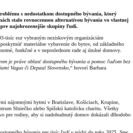
roblému s nedostatkom dostupného bývania, ktorý
nách stalo rovnocennou alternatívou bývania vo vlastnej
 pre najohrozenejšie skupiny ľudí.
o 93-tisíc eur vybraným neziskovým organizáciám
 poskytnúť materiálne vybavenie do bytov, od základného
notné, funkčné a v neposlednom rade aj útulné domovy.
ierom je práve oblasť dostupného bývania a pomoc ľuďom bez
ciami Vagus či Depaul Slovensko,
“ hovorí Barbara
ými nájomnými bytmi v Bratislave, Košiciach, Krupine,
ntrum Slniečko alebo Spišskú katolícku charitu. Všetky
vo pre rodiny, aby si nadobudnutý domov dokázali dlhodobo
ostupného bývania pre tisíc ľudí v núdzi do roku 2025. Sme