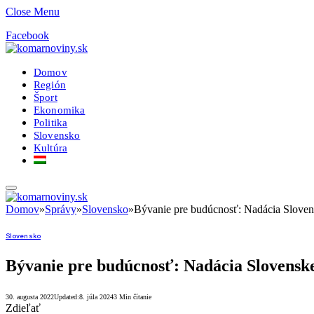
Close Menu
Facebook
Domov
Región
Šport
Ekonomika
Politika
Slovensko
Kultúra
Domov
»
Správy
»
Slovensko
»
Bývanie pre budúcnosť: Nadácia Sloven
Slovensko
Bývanie pre budúcnosť: Nadácia Slovenske
30. augusta 2022
Updated:
8. júla 2024
3 Min čítanie
Zdieľať