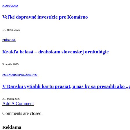
KOMÁRNO
Veľké dopravné investície pre Komárno
14. apríla 2025
PRÍRODA
Krakľa belasá – drahokam slovenskej ornitológie
9. apríla 2025
POĽNOHOSPODÁRSTVO
V Dánsku vytiahli kartu prasiat, u nás by sa presadili ako
20. marca 2025
Add A Comment
Comments are closed.
Reklama