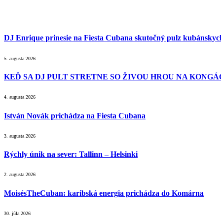
DJ Enrique prinesie na Fiesta Cubana skutočný pulz kubánsky
5. augusta 2026
KEĎ SA DJ PULT STRETNE SO ŽIVOU HROU NA KONGÁC
4. augusta 2026
István Novák prichádza na Fiesta Cubana
3. augusta 2026
Rýchly únik na sever: Tallinn – Helsinki
2. augusta 2026
MoisésTheCuban: karibská energia prichádza do Komárna
30. júla 2026