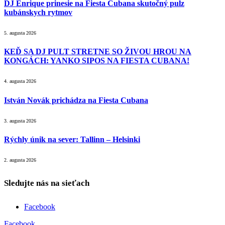
DJ Enrique prinesie na Fiesta Cubana skutočný pulz
kubánskych rytmov
5. augusta 2026
KEĎ SA DJ PULT STRETNE SO ŽIVOU HROU NA
KONGÁCH: YANKO SIPOS NA FIESTA CUBANA!
4. augusta 2026
István Novák prichádza na Fiesta Cubana
3. augusta 2026
Rýchly únik na sever: Tallinn – Helsinki
2. augusta 2026
Sledujte nás na sieťach
Facebook
Facebook