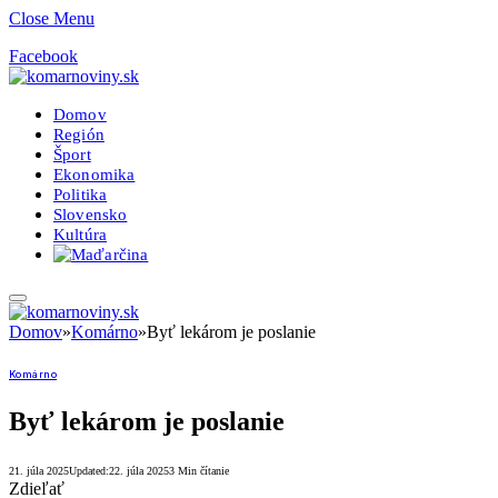
Close Menu
Facebook
Domov
Región
Šport
Ekonomika
Politika
Slovensko
Kultúra
Domov
»
Komárno
»
Byť lekárom je poslanie
Komárno
Byť lekárom je poslanie
21. júla 2025
Updated:
22. júla 2025
3 Min čítanie
Zdieľať