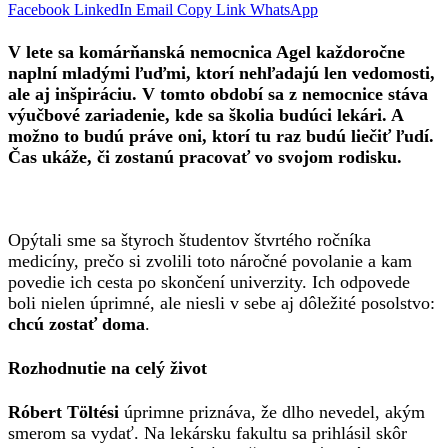
Facebook
LinkedIn
Email
Copy Link
WhatsApp
V lete sa komárňanská nemocnica Agel každoročne
naplní mladými ľuďmi, ktorí nehľadajú len vedomosti,
ale aj inšpiráciu. V tomto období sa z nemocnice stáva
výučbové zariadenie, kde sa školia budúci lekári. A
možno to budú práve oni, ktorí tu raz budú liečiť ľudí.
Čas ukáže, či zostanú pracovať vo svojom rodisku.
Opýtali sme sa štyroch študentov štvrtého ročníka
medicíny, prečo si zvolili toto náročné povolanie a kam
povedie ich cesta po skončení univerzity. Ich odpovede
boli nielen úprimné, ale niesli v sebe aj dôležité posolstvo:
chcú zostať doma
.
Rozhodnutie na celý život
Róbert Töltési
úprimne priznáva, že dlho nevedel, akým
smerom sa vydať. Na lekársku fakultu sa prihlásil skôr