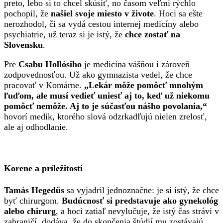
preto, lebo si to chcel skúsiť, no časom veľmi rýchlo
pochopil, že
našiel svoje miesto v živote
. Hoci sa ešte
nerozhodol, či sa vydá cestou internej medicíny alebo
psychiatrie, už teraz si je istý, že
chce zostať na
Slovensku
.
Pre
Csabu Hollósiho
je medicína vášňou i zároveň
zodpovednosťou. Už ako gymnazista vedel, že chce
pracovať v Komárne.
„Lekár môže pomôcť mnohým
ľuďom, ale musí vedieť uniesť aj to, keď už niekomu
pomôcť nemôže. Aj to je súčasťou nášho povolania,“
hovorí medik, ktorého slová odzrkadľujú nielen zrelosť,
ale aj odhodlanie.
Korene a príležitosti
Tamás Hegedűs
sa vyjadril jednoznačne: je si istý, že chce
byť chirurgom.
Budúcnosť si predstavuje ako gynekológ
alebo chirurg
, a hoci zatiaľ nevylučuje, že istý čas strávi v
zahraničí, dodáva, že do skončenia štúdií mu zostávajú