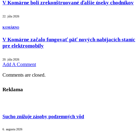
V Komárne boli zrekonštruované ďalšie úseky chodníkov
22. júla 2026
KOMÁRNO
V Komárne začalo fungovať päť nových nabíjacích staníc
pre elektromobily
20. júla 2026
Add A Comment
Comments are closed.
Reklama
Sucho znižuje zásoby podzemných vôd
6. augusta 2026