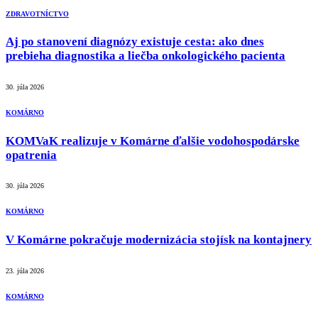
ZDRAVOTNÍCTVO
Aj po stanovení diagnózy existuje cesta: ako dnes
prebieha diagnostika a liečba onkologického pacienta
30. júla 2026
KOMÁRNO
KOMVaK realizuje v Komárne ďalšie vodohospodárske
opatrenia
30. júla 2026
KOMÁRNO
V Komárne pokračuje modernizácia stojísk na kontajnery
23. júla 2026
KOMÁRNO