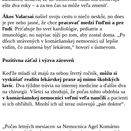
ešte dva roky – a za ten čas sa môže veľa zmeniť.
Ákos Valacsai
našiel svoju cestu o niečo neskôr, no dnes
je pre neho jasné, že chce
pracovať medzi ľuďmi a pre
ľudí
. Priťahuje ho svet kardiológie, pediatrie a
imunológie, no najviac túži po tom, aby zostal doma. „Po
dňoch strávených v komárňanskej nemocnici už lepšie
vidím, čo znamená byť lekárom,“ hovorí s úsmevom.
Pozitívna záťaž i výzva zároveň
Keďže mladí už majú za sebou štvrtý ročník,
môžu si
vyskúšať realitu lekárskej praxe aj mimo školských
lavíc
. Dva týždne trávia na internej medicíne a ďalšie dva
na chirurgii. Všetci sa zhodujú, že počas tohto obdobia sa
v komárňanskej nemocnici veľmi veľa naučili
a pacienti
si ich obľúbili. Mnohí ich už teraz oslovujú „pán doktor“.
„Počas letných mesiacov sa Nemocnica Agel Komárno