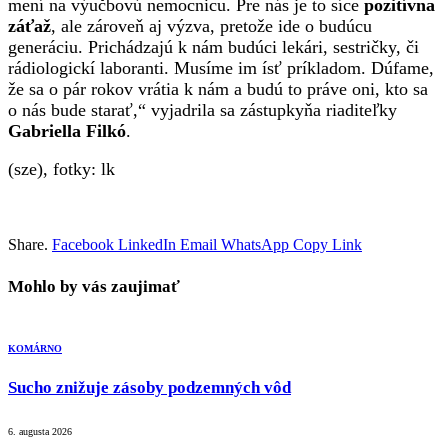
mení na výučbovú nemocnicu. Pre nás je to síce
pozitívna
záťaž
, ale zároveň aj výzva, pretože ide o budúcu
generáciu. Prichádzajú k nám budúci lekári, sestričky, či
rádiologickí laboranti. Musíme im ísť príkladom. Dúfame,
že sa o pár rokov vrátia k nám a budú to práve oni, kto sa
o nás bude starať,“ vyjadrila sa zástupkyňa riaditeľky
Gabriella Filkó
.
(sze), fotky: lk
Share.
Facebook
LinkedIn
Email
WhatsApp
Copy Link
Mohlo by vás zaujimať
KOMÁRNO
Sucho znižuje zásoby podzemných vôd
6. augusta 2026