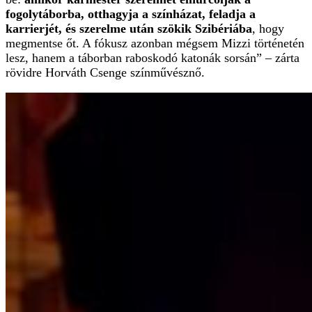
fogolytáborba, otthagyja a színházat, feladja a
karrierjét, és szerelme után szökik Szibériába
, hogy
megmentse őt. A fókusz azonban mégsem Mizzi történetén
lesz, hanem a táborban raboskodó katonák sorsán” – zárta
rövidre Horváth Csenge színművésznő.