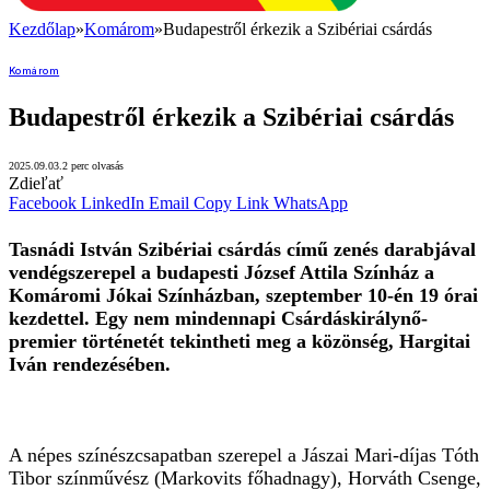
Kezdőlap
»
Komárom
»
Budapestről érkezik a Szibériai csárdás
Komárom
Budapestről érkezik a Szibériai csárdás
2025.09.03.
2 perc olvasás
Zdieľať
Facebook
LinkedIn
Email
Copy Link
WhatsApp
Tasnádi István Szibériai csárdás című zenés darabjával
vendégszerepel a budapesti József Attila Színház a
Komáromi Jókai Színházban, szeptember 10-én 19 órai
kezdettel. Egy nem mindennapi Csárdáskirálynő-
premier történetét tekintheti meg a közönség, Hargitai
Iván rendezésében.
A népes színészcsapatban szerepel a Jászai Mari-díjas Tóth
Tibor színművész (Markovits főhadnagy), Horváth Csenge,