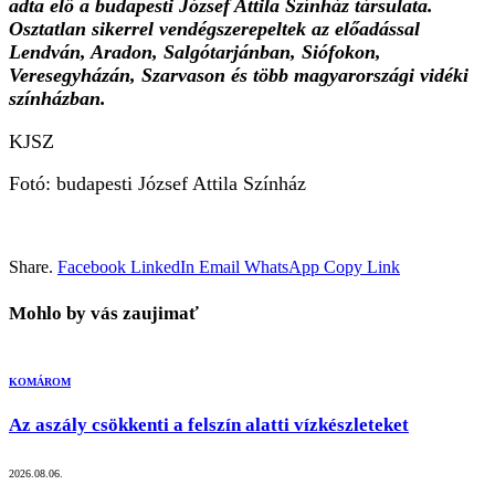
adta elő a budapesti József Attila Színház társulata.
Osztatlan sikerrel vendégszerepeltek az előadással
Lendván, Aradon, Salgótarjánban, Siófokon,
Veresegyházán, Szarvason és több magyarországi vidéki
színházban.
KJSZ
Fotó: budapesti József Attila Színház
Share.
Facebook
LinkedIn
Email
WhatsApp
Copy Link
Mohlo by vás zaujimať
KOMÁROM
Az aszály csökkenti a felszín alatti vízkészleteket
2026.08.06.