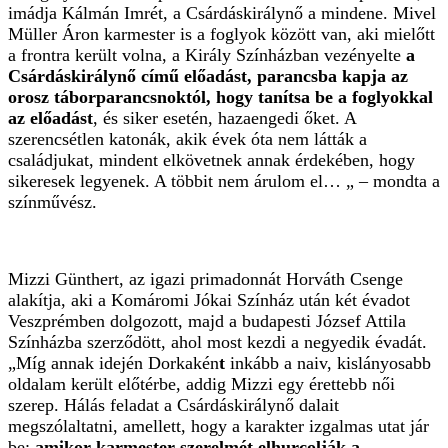
imádja Kálmán Imrét, a Csárdáskirálynő a mindene. Mivel
Müller Áron karmester is a foglyok között van, aki mielőtt
a frontra került volna, a Király Színházban vezényelte
a
Csárdáskirálynő című előadást, parancsba kapja az
orosz táborparancsnoktól, hogy tanítsa be a foglyokkal
az előadást
, és siker esetén, hazaengedi őket. A
szerencsétlen katonák, akik évek óta nem látták a
családjukat, mindent elkövetnek annak érdekében, hogy
sikeresek legyenek. A többit nem árulom el… „ – mondta a
színművész.
Mizzi Günthert, az igazi primadonnát Horváth Csenge
alakítja, aki a Komáromi Jókai Színház után két évadot
Veszprémben dolgozott, majd a budapesti József Attila
Színházba szerződött, ahol most kezdi a negyedik évadát.
„Míg annak idején Dorkakén
t
inkább a naiv, kislányosabb
oldalam került előtérbe, addig Mizzi egy érettebb női
szerep. Hálás feladat a Csárdáskirálynő dalait
megszólaltatni, amellett, hogy a karakter izgalmas utat jár
be:
amikor karmester szerelmét elhurcolják a