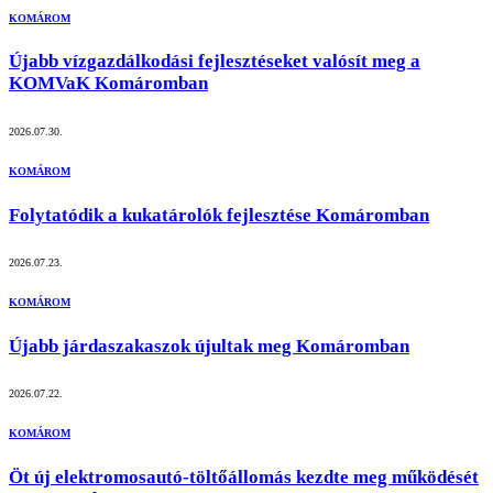
KOMÁROM
Újabb vízgazdálkodási fejlesztéseket valósít meg a
KOMVaK Komáromban
2026.07.30.
KOMÁROM
Folytatódik a kukatárolók fejlesztése Komáromban
2026.07.23.
KOMÁROM
Újabb járdaszakaszok újultak meg Komáromban
2026.07.22.
KOMÁROM
Öt új elektromosautó-töltőállomás kezdte meg működését