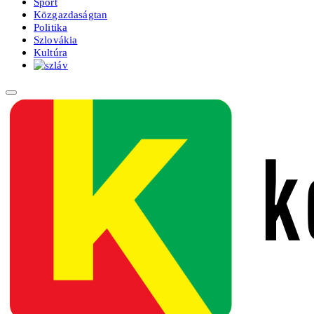
Sport
Közgazdaságtan
Politika
Szlovákia
Kultúra