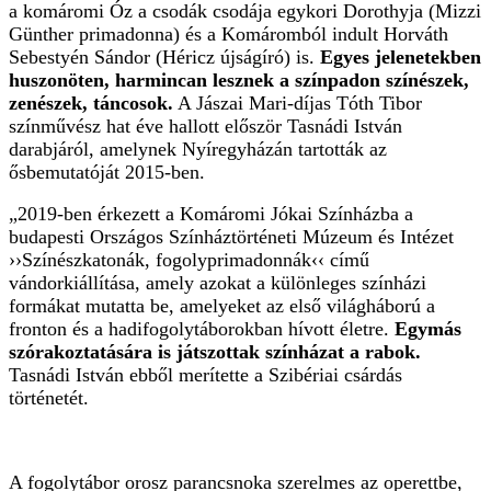
a komáromi Óz a csodák csodája egykori Dorothyja (Mizzi
Günther primadonna) és a Komáromból indult Horváth
Sebestyén Sándor (Héricz újságíró) is.
Egyes jelenetekben
huszonöten, harmincan lesznek a színpadon színészek,
zenészek, táncosok.
A Jászai Mari-díjas Tóth Tibor
színművész hat éve hallott először Tasnádi István
darabjáról, amelynek Nyíregyházán tartották az
ősbemutatóját 2015-ben.
„2019-ben érkezett a Komáromi Jókai Színházba a
budapesti Országos Színháztörténeti Múzeum és Intézet
››Színészkatonák, fogolyprimadonnák‹‹ című
vándorkiállítása, amely azokat a különleges színházi
formákat mutatta be, amelyeket az első világháború a
fronton és a hadifogolytáborokban hívott életre.
Egymás
szórakoztatására is játszottak színházat a rabok.
Tasnádi István ebből merítette a Szibériai csárdás
történetét.
A fogolytábor orosz parancsnoka szerelmes az operettbe,