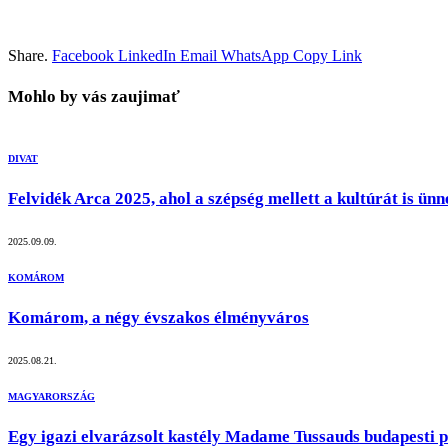
Share.
Facebook
LinkedIn
Email
WhatsApp
Copy Link
Mohlo by vás zaujimať
DIVAT
Felvidék Arca 2025, ahol a szépség mellett a kultúrát is ünn
2025.09.09.
KOMÁROM
Komárom, a négy évszakos élményváros
2025.08.21.
MAGYARORSZÁG
Egy igazi elvarázsolt kastély Madame Tussauds budapesti