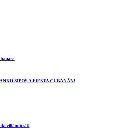
Cubanára
ANKO SIPOS A FIESTA CUBANÁN!
aki villámtúrát!