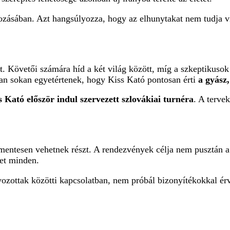
lgozásában. Azt hangsúlyozza, hogy az elhunytakat nem tudja 
 Követői számára híd a két világ között, míg a szkeptikusok
an sokan egyetértenek, hogy Kiss Kató pontosan érti
a gyász
s Kató először indul szervezett szlovákiai turnéra
. A terve
mentesen vehetnek részt. A rendezvények célja nem pusztán a t
get minden.
ávozottak közötti kapcsolatban, nem próbál bizonyítékokkal ér