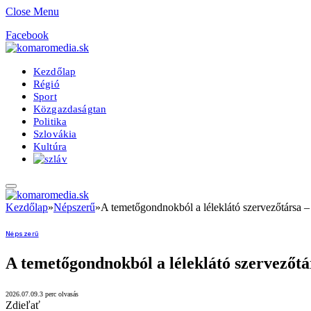
Close Menu
Facebook
Kezdőlap
Régió
Sport
Közgazdaságtan
Politika
Szlovákia
Kultúra
Kezdőlap
»
Népszerű
»
A temetőgondnokból a léleklátó szervezőtársa – 
Népszerű
A temetőgondnokból a léleklátó szervezőtár
2026.07.09.
3 perc olvasás
Zdieľať