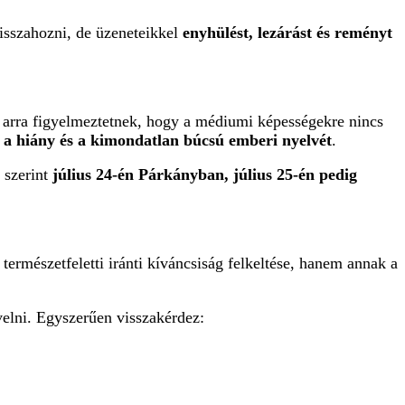
visszahozni, de üzeneteikkel
enyhülést, lezárást és reményt
 arra figyelmeztetnek, hogy a médiumi képességekre nincs
, a hiány és a kimondatlan búcsú emberi nyelvét
.
k szerint
július 24-én Párkányban, július 25-én pedig
ermészetfeletti iránti kíváncsiság felkeltése, hanem annak a
velni. Egyszerűen visszakérdez: