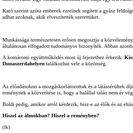
Kató szerint azóta emberek ezreinek segített a gyász feldo
adhat azoknak, akik elveszítették szerettüket.
Munkássága természetesen erősen megosztja a közvéleményt.
általánosan elfogadott tudományos bizonyíték. Abban azonb
A komáromi együttműködés most új fejezethez érkezik:
Kis
Dunaszerdahelyen
találkozhat vele a közönség.
Az előadásokon a mozgáskorlátozottak és a látássérültek díj
reménynek a közvetítése is, hogy a halállal talán nem ér vé
Boldi pedig, amikor arról kérdezik, hisz-e az élők és az elt
Hiszel az álmokban? Hiszel a reményben?
(lk)