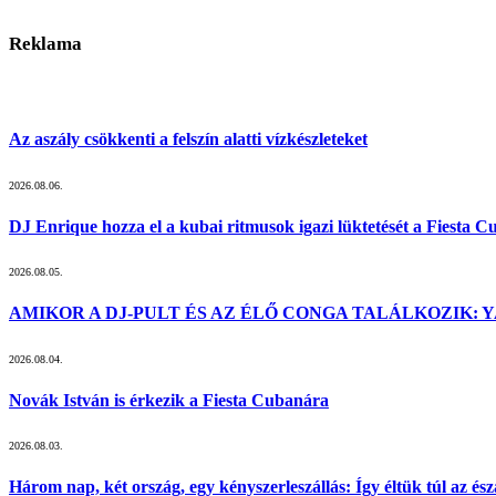
Reklama
Az aszály csökkenti a felszín alatti vízkészleteket
2026.08.06.
DJ Enrique hozza el a kubai ritmusok igazi lüktetését a Fiesta 
2026.08.05.
AMIKOR A DJ-PULT ÉS AZ ÉLŐ CONGA TALÁLKOZIK: Y
2026.08.04.
Novák István is érkezik a Fiesta Cubanára
2026.08.03.
Három nap, két ország, egy kényszerleszállás: Így éltük túl az ész