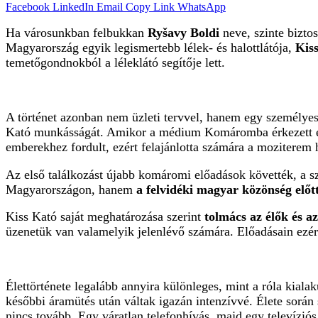
Facebook
LinkedIn
Email
Copy Link
WhatsApp
Ha városunkban felbukkan
Ryšavy Boldi
neve, szinte bizto
Magyarország egyik legismertebb lélek- és halottlátója,
Kis
temetőgondnokból a léleklátó segítője lett.
A történet azonban nem üzleti tervvel, hanem egy személye
Kató munkásságát. Amikor a médium Komáromba érkezett elő
emberekhez fordult, ezért felajánlotta számára a moziterem 
Az első találkozást újabb komáromi előadások követték, a s
Magyarországon, hanem
a felvidéki magyar közönség előt
Kiss Kató saját meghatározása szerint
tolmács az élők és az
üzenetük van valamelyik jelenlévő számára. Előadásain ezér
Élettörténete legalább annyira különleges, mint a róla kial
későbbi áramütés után váltak igazán intenzívvé. Élete során 
nincs tovább. Egy váratlan telefonhívás, majd egy televíziós 