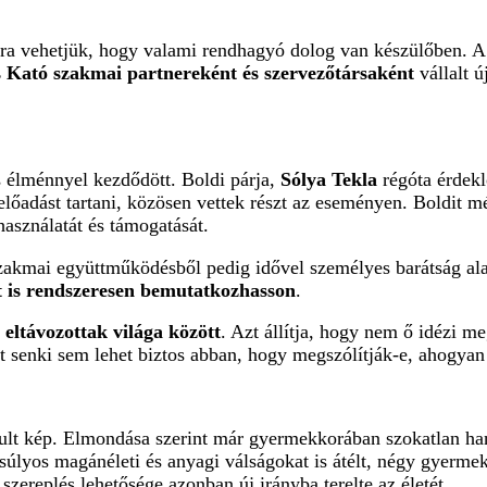
sra vehetjük, hogy valami rendhagyó dolog van készülőben. A
s Kató szakmai partnereként és szervezőtársaként
vállalt ú
s élménnyel kezdődött. Boldi párja,
Sólya Tekla
régóta érdeklő
adást tartani, közösen vettek részt az eseményen. Boldit m
használatát és támogatását.
zakmai együttműködésből pedig idővel személyes barátság ala
t is rendszeresen bemutatkozhasson
.
 eltávozottak világa között
. Azt állítja, hogy nem ő idézi m
t senki sem lehet biztos abban, hogy megszólítják-e, ahogyan
akult kép. Elmondása szerint már gyermekkorában szokatlan ha
súlyos magánéleti és anyagi válságokat is átélt, négy gyermeke
szereplés lehetősége azonban új irányba terelte az életét.