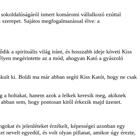
 sokoldalúságáról ismert komáromi vállalkozó ezúttal
j szerepet. Sajátos megfogalmazással élve: a
dik a spirituális világ iránt, és hosszabb ideje követi Kiss
élyen megérintette az a mód, ahogyan Kató a gyászoló
kult ki. Boldi ma már abban segíti Kiss Katót, hogy ne csak
eg a holtakat, hanem azok a lelkek keresik meg, akiknek
 abban sem, hogy pontosan kitől érkezik majd üzenet.
ngokat és jelenléteket érzékelt, képességei azonban egy
t nevelt egyedül, és volt olyan pillanat, amikor úgy érezte,