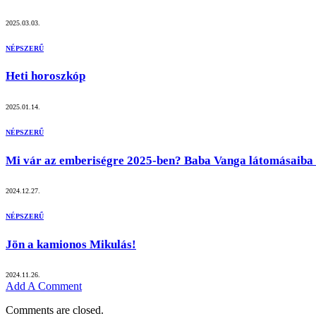
2025.03.03.
NÉPSZERŰ
Heti horoszkóp
2025.01.14.
NÉPSZERŰ
Mi vár az emberiségre 2025-ben? Baba Vanga látomásaiba 
2024.12.27.
NÉPSZERŰ
Jön a kamionos Mikulás!
2024.11.26.
Add A Comment
Comments are closed.