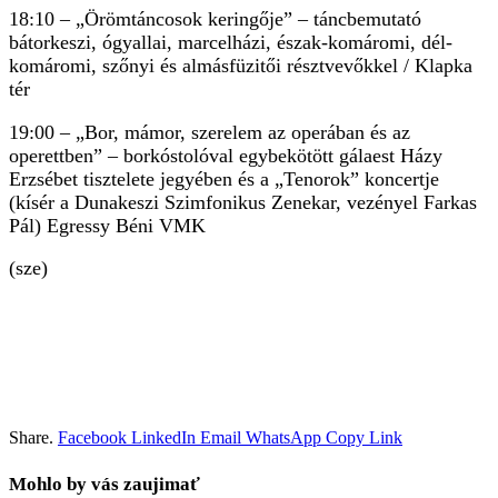
18:10 – „Örömtáncosok keringője” – táncbemutató
bátorkeszi, ógyallai, marcelházi, észak-komáromi, dél-
komáromi, szőnyi és almásfüzitői résztvevőkkel / Klapka
tér
19:00 – „Bor, mámor, szerelem az operában és az
operettben” – borkóstolóval egybekötött gálaest Házy
Erzsébet tisztelete jegyében és a „Tenorok” koncertje
(kísér a Dunakeszi Szimfonikus Zenekar, vezényel Farkas
Pál) Egressy Béni VMK
(sze)
Share.
Facebook
LinkedIn
Email
WhatsApp
Copy Link
Mohlo by vás zaujimať