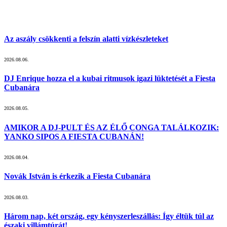
Az aszály csökkenti a felszín alatti vízkészleteket
2026.08.06.
DJ Enrique hozza el a kubai ritmusok igazi lüktetését a Fiesta
Cubanára
2026.08.05.
AMIKOR A DJ-PULT ÉS AZ ÉLŐ CONGA TALÁLKOZIK:
YANKO SIPOS A FIESTA CUBANÁN!
2026.08.04.
Novák István is érkezik a Fiesta Cubanára
2026.08.03.
Három nap, két ország, egy kényszerleszállás: Így éltük túl az
északi villámtúrát!