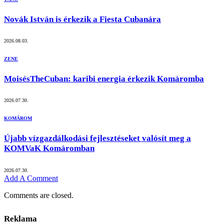
Novák István is érkezik a Fiesta Cubanára
2026.08.03.
ZENE
MoisésTheCuban: karibi energia érkezik Komáromba
2026.07.30.
KOMÁROM
Újabb vízgazdálkodási fejlesztéseket valósít meg a
KOMVaK Komáromban
2026.07.30.
Add A Comment
Comments are closed.
Reklama