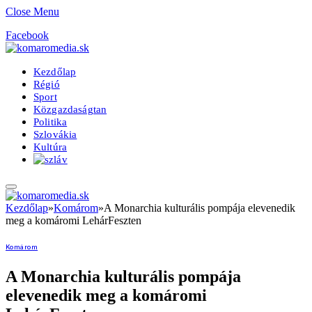
Close Menu
Facebook
Kezdőlap
Régió
Sport
Közgazdaságtan
Politika
Szlovákia
Kultúra
Kezdőlap
»
Komárom
»
A Monarchia kulturális pompája elevenedik
meg a komáromi LehárFeszten
Komárom
A Monarchia kulturális pompája
elevenedik meg a komáromi