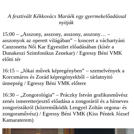
A fesztivált Kékkovács Maráék egy gyermekelőadással
nyitják
15:00 – „Asszony, asszony, asszony, asszony… –
asszonyok az operett világában” – koncert a váchartyáni
Canzonetta Női Kar Egyesület előadásában (kísér a
Dunakeszi Szimfonikus Zenekar) / Egressy Béni VMK
előtti tér
16:15 – „Jókai művek képregényben” – szemelvények a
Korcsmáros és Zorád képregényekből – tárlatnyitó
ünnepség / Egressy Béni VMK előtere
16:30 – „Zongorológia” – Práczky István grafikusművész
zenés ismeretterjesztő előadása a zongoráról és a hírneves
zongoristákról (közreműködik Lengyel Zoltán orgona- és
zongoraművész) / Egressy Béni VMK (Kiss Péntek József
Kamaraterem)