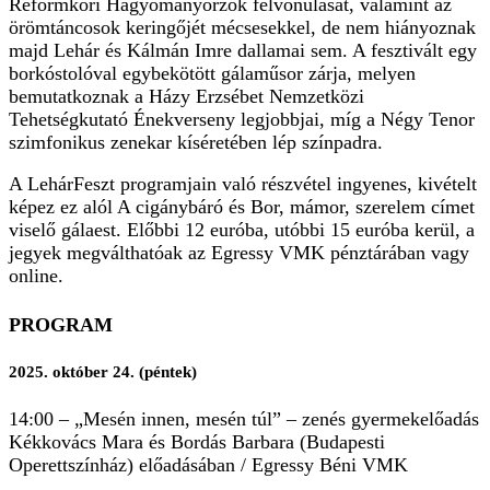
Reformkori Hagyományőrzők felvonulását, valamint az
örömtáncosok keringőjét mécsesekkel, de nem hiányoznak
majd Lehár és Kálmán Imre dallamai sem. A fesztivált egy
borkóstolóval egybekötött gálaműsor zárja, melyen
bemutatkoznak a Házy Erzsébet Nemzetközi
Tehetségkutató Énekverseny legjobbjai, míg a Négy Tenor
szimfonikus zenekar kíséretében lép színpadra.
A LehárFeszt programjain való részvétel ingyenes, kivételt
képez ez alól A cigánybáró és Bor, mámor, szerelem címet
viselő gálaest. Előbbi 12 euróba, utóbbi 15 euróba kerül, a
jegyek megválthatóak az Egressy VMK pénztárában vagy
online.
PROGRAM
2025. október 24. (péntek)
14:00 – „Mesén innen, mesén túl” – zenés gyermekelőadás
Kékkovács Mara és Bordás Barbara (Budapesti
Operettszínház) előadásában / Egressy Béni VMK