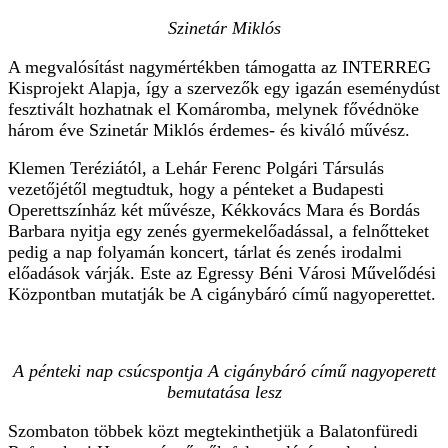
Szinetár Miklós
A megvalósítást nagymértékben támogatta az INTERREG
Kisprojekt Alapja, így a szervezők egy igazán eseménydúst
fesztivált hozhatnak el Komáromba, melynek fővédnöke
három éve Szinetár Miklós érdemes- és kiváló művész.
Klemen Teréziától, a Lehár Ferenc Polgári Társulás
vezetőjétől megtudtuk, hogy a pénteket a Budapesti
Operettszínház két művésze, Kékkovács Mara és Bordás
Barbara nyitja egy zenés gyermekelőadással, a felnőtteket
pedig a nap folyamán koncert, tárlat és zenés irodalmi
előadások várják. Este az Egressy Béni Városi Művelődési
Központban mutatják be A cigánybáró című nagyoperettet.
A pénteki nap csúcspontja A cigánybáró című nagyoperett
bemutatása lesz
Szombaton többek közt megtekinthetjük a Balatonfüredi