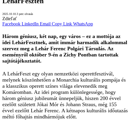
LehárFeszten
2025.10.10.
3 perc olvasás
Zdieľať
Facebook
LinkedIn
Email
Copy Link
WhatsApp
Három géniusz, két nap, egy város – ez a mottója az
idei LehárFesztnek, amit immár harmadik alkalommal
szervez meg a Lehár Ferenc Polgári Társulás. Az
eseményről október 9-én a Zichy Pontban tartottak
sajtótájékoztatót.
A LehárFeszt egy olyan nemzetközi operettfesztivál,
melynek köszönhetően a Monarchia kulturális pompája és
a klasszikus operett színes világa elevenedik meg
Komáromban. Az idei program különlegessége, hogy
három géniusz jubileumát ünnepeljük, hiszen 200 évvel
ezelőtt született Jókai Mór és Johann Straus, még 155
évvel ezelőtt Lehár Ferenc. A kétnapos kulturális időutazás
méltó főhajtás mindhármójuk előtt.