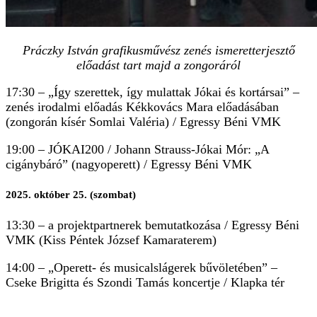
Práczky István grafikusművész zenés ismeretterjesztő
előadást tart majd a zongoráról
17:30 – „Így szerettek, így mulattak Jókai és kortársai” –
zenés irodalmi előadás Kékkovács Mara előadásában
(zongorán kísér Somlai Valéria) / Egressy Béni VMK
19:00 – JÓKAI200 / Johann Strauss-Jókai Mór: „A
cigánybáró” (nagyoperett) / Egressy Béni VMK
2025. október 25. (szombat)
13:30 – a projektpartnerek bemutatkozása / Egressy Béni
VMK (Kiss Péntek József Kamaraterem)
14:00 – „Operett- és musicalslágerek bűvöletében” –
Cseke Brigitta és Szondi Tamás koncertje / Klapka tér