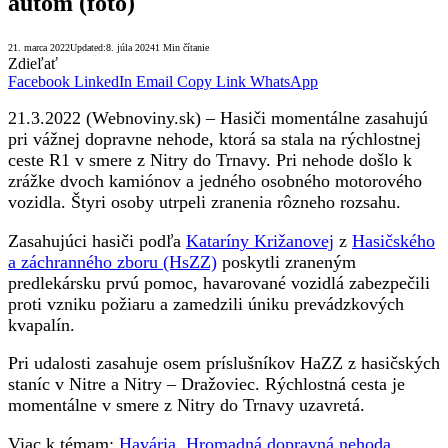
autom (foto)
21. marca 2022
Updated:
8. júla 2024
1 Min čítanie
Zdieľať
Facebook
LinkedIn
Email
Copy Link
WhatsApp
21.3.2022 (Webnoviny.sk) – Hasiči momentálne zasahujú
pri vážnej dopravne nehode, ktorá sa stala na rýchlostnej
ceste R1 v smere z Nitry do Trnavy. Pri nehode došlo k
zrážke dvoch kamiónov a jedného osobného motorového
vozidla. Štyri osoby utrpeli zranenia rôzneho rozsahu.
Zasahujúci hasiči podľa
Kataríny Križanovej
z
Hasičského
a záchranného zboru (HsZZ)
poskytli zraneným
predlekársku prvú pomoc, havarované vozidlá zabezpečili
proti vzniku požiaru a zamedzili úniku prevádzkových
kvapalín.
Pri udalosti zasahuje osem príslušníkov HaZZ z hasičských
staníc v Nitre a Nitry – Dražoviec. Rýchlostná cesta je
momentálne v smere z Nitry do Trnavy uzavretá.
Viac k témam:
Havária
,
Hromadná dopravná nehoda