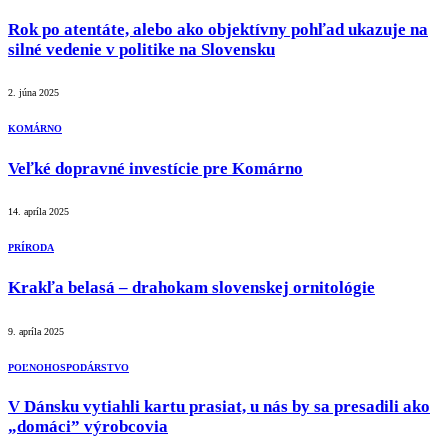
Rok po atentáte, alebo ako objektívny pohľad ukazuje na
silné vedenie v politike na Slovensku
2. júna 2025
KOMÁRNO
Veľké dopravné investície pre Komárno
14. apríla 2025
PRÍRODA
Krakľa belasá – drahokam slovenskej ornitológie
9. apríla 2025
POĽNOHOSPODÁRSTVO
V Dánsku vytiahli kartu prasiat, u nás by sa presadili ako
„domáci” výrobcovia