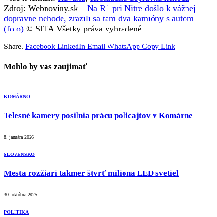
Zdroj: Webnoviny.sk –
Na R1 pri Nitre došlo k vážnej
dopravne nehode, zrazili sa tam dva kamióny s autom
(foto)
© SITA Všetky práva vyhradené.
Share.
Facebook
LinkedIn
Email
WhatsApp
Copy Link
Mohlo by vás zaujimať
KOMÁRNO
Telesné kamery posilnia prácu policajtov v Komárne
8. januára 2026
SLOVENSKO
Mestá rozžiari takmer štvrť milióna LED svetiel
30. októbra 2025
POLITIKA