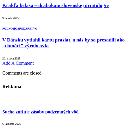
Krakľa belasá – drahokam slovenskej ornitológie
9. apríla 2025
POĽNOHOSPODÁRSTVO
V Dánsku vytiahli kartu prasiat, u nás by sa presadili ako
„domáci” výrobcovia
20. marca 2025
Add A Comment
Comments are closed.
Reklama
Sucho znižuje zásoby podzemných vôd
6. augusta 2026