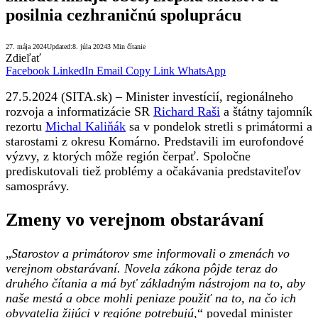
posilnia cezhraničnú spoluprácu
27. mája 2024
Updated:
8. júla 2024
3 Min čítanie
Zdieľať
Facebook
LinkedIn
Email
Copy Link
WhatsApp
27.5.2024 (SITA.sk) – Minister investícií, regionálneho
rozvoja a informatizácie SR
Richard Raši
a štátny tajomník
rezortu
Michal Kaliňák
sa v pondelok stretli s primátormi a
starostami z okresu Komárno. Predstavili im eurofondové
výzvy, z ktorých môže región čerpať. Spoločne
prediskutovali tiež problémy a očakávania predstaviteľov
samosprávy.
Zmeny vo verejnom obstarávaní
„
Starostov a primátorov sme informovali o zmenách vo
verejnom obstarávaní. Novela zákona pôjde teraz do
druhého čítania a má byť základným nástrojom na to, aby
naše mestá a obce mohli peniaze použiť na to, na čo ich
obyvatelia žijúci v regióne potrebujú,
“ povedal minister