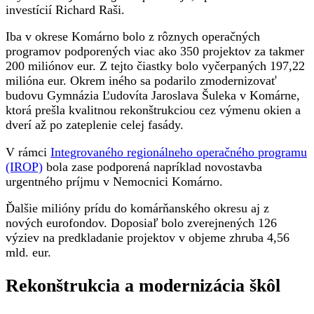
investícií Richard Raši.
Iba v okrese Komárno bolo z rôznych operačných
programov podporených viac ako 350 projektov za takmer
200 miliónov eur. Z tejto čiastky bolo vyčerpaných 197,22
milióna eur. Okrem iného sa podarilo zmodernizovať
budovu Gymnázia Ľudovíta Jaroslava Šuleka v Komárne,
ktorá prešla kvalitnou rekonštrukciou cez výmenu okien a
dverí až po zateplenie celej fasády.
V rámci
Integrovaného regionálneho operačného programu
(IROP)
bola zase podporená napríklad novostavba
urgentného príjmu v Nemocnici Komárno.
Ďalšie milióny prídu do komárňanského okresu aj z
nových eurofondov. Doposiaľ bolo zverejnených 126
výziev na predkladanie projektov v objeme zhruba 4,56
mld. eur.
Rekonštrukcia a modernizácia škôl