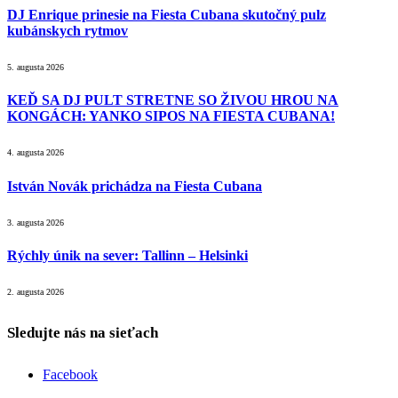
DJ Enrique prinesie na Fiesta Cubana skutočný pulz
kubánskych rytmov
5. augusta 2026
KEĎ SA DJ PULT STRETNE SO ŽIVOU HROU NA
KONGÁCH: YANKO SIPOS NA FIESTA CUBANA!
4. augusta 2026
István Novák prichádza na Fiesta Cubana
3. augusta 2026
Rýchly únik na sever: Tallinn – Helsinki
2. augusta 2026
Sledujte nás na sieťach
Facebook