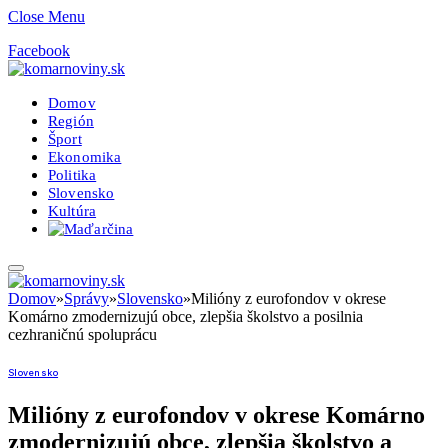
Close Menu
Facebook
Domov
Región
Šport
Ekonomika
Politika
Slovensko
Kultúra
Domov
»
Správy
»
Slovensko
»
Milióny z eurofondov v okrese
Komárno zmodernizujú obce, zlepšia školstvo a posilnia
cezhraničnú spoluprácu
Slovensko
Milióny z eurofondov v okrese Komárno
zmodernizujú obce, zlepšia školstvo a