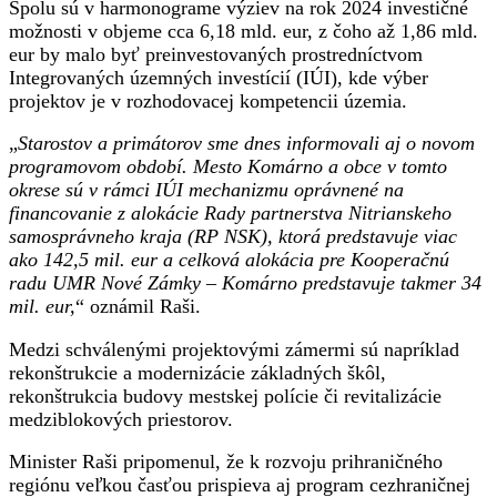
Spolu sú v harmonograme výziev na rok 2024 investičné
možnosti v objeme cca 6,18 mld. eur, z čoho až 1,86 mld.
eur by malo byť preinvestovaných prostredníctvom
Integrovaných územných investícií (IÚI), kde výber
projektov je v rozhodovacej kompetencii územia.
„
Starostov a primátorov sme dnes informovali aj o novom
programovom období. Mesto Komárno a obce v tomto
okrese sú v rámci IÚI mechanizmu oprávnené na
financovanie z alokácie Rady partnerstva Nitrianskeho
samosprávneho kraja (RP NSK), ktorá predstavuje viac
ako 142,5 mil. eur a celková alokácia pre Kooperačnú
radu UMR Nové Zámky – Komárno predstavuje takmer 34
mil. eur,
“ oznámil Raši.
Medzi schválenými projektovými zámermi sú napríklad
rekonštrukcie a modernizácie základných škôl,
rekonštrukcia budovy mestskej polície či revitalizácie
medziblokových priestorov.
Minister Raši pripomenul, že k rozvoju prihraničného
regiónu veľkou časťou prispieva aj program cezhraničnej