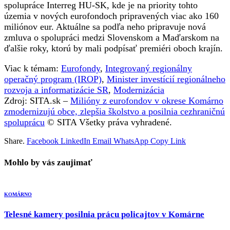
spolupráce Interreg HU-SK, kde je na priority tohto
územia v nových eurofondoch pripravených viac ako 160
miliónov eur. Aktuálne sa podľa neho pripravuje nová
zmluva o spolupráci medzi Slovenskom a Maďarskom na
ďalšie roky, ktorú by mali podpísať premiéri oboch krajín.
Viac k témam:
Eurofondy
,
Integrovaný regionálny
operačný program (IROP)
,
Minister investícií regionálneho
rozvoja a informatizácie SR
,
Modernizácia
Zdroj: SITA.sk –
Milióny z eurofondov v okrese Komárno
zmodernizujú obce, zlepšia školstvo a posilnia cezhraničnú
spoluprácu
© SITA Všetky práva vyhradené.
Share.
Facebook
LinkedIn
Email
WhatsApp
Copy Link
Mohlo by vás zaujimať
KOMÁRNO
Telesné kamery posilnia prácu policajtov v Komárne