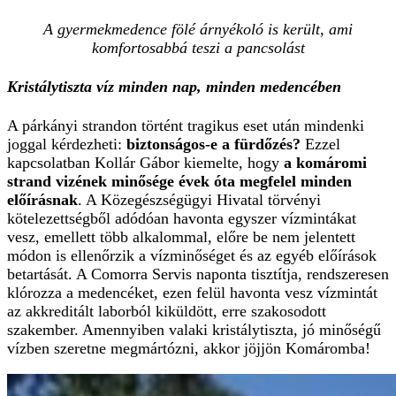
A gyermekmedence fölé árnyékoló is került, ami
komfortosabbá teszi a pancsolást
Kristálytiszta víz minden nap, minden medencében
A párkányi strandon történt tragikus eset után mindenki
joggal kérdezheti:
biztonságos-e a fürdőzés?
Ezzel
kapcsolatban Kollár Gábor kiemelte, hogy
a komáromi
strand vizének minősége évek óta megfelel minden
előírásnak
. A Közegészségügyi Hivatal törvényi
kötelezettségből adódóan havonta egyszer vízmintákat
vesz, emellett több alkalommal, előre be nem jelentett
módon is ellenőrzik a vízminőséget és az egyéb előírások
betartását. A Comorra Servis naponta tisztítja, rendszeresen
klórozza a medencéket, ezen felül havonta vesz vízmintát
az akkreditált laborból kiküldött, erre szakosodott
szakember. Amennyiben valaki kristálytiszta, jó minőségű
vízben szeretne megmártózni, akkor jöjjön Komáromba!