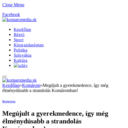
Close Menu
Facebook
Kezdőlap
Régió
Sport
Közgazdaságtan
Politika
Szlovákia
Kultúra
Kezdőlap
»
Komárom
»
Megújult a gyerekmedence, így még
élménydúsabb a strandolás Komáromban!
Komárom
Megújult a gyerekmedence, így még
élménydúsabb a strandolás