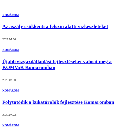
KOMÁROM
Az aszály csökkenti a felszín alatti vízkészleteket
2026.08.06.
KOMÁROM
Újabb vízgazdálkodási fejlesztéseket valósít meg a
KOMVaK Komáromban
2026.07.30.
KOMÁROM
Folytatódik a kukatárolók fejlesztése Komáromban
2026.07.23.
KOMÁROM