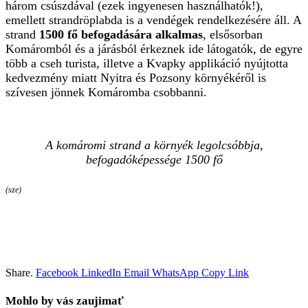
három csúszdával (ezek ingyenesen használhatók!),
emellett strandröplabda is a vendégek rendelkezésére áll. A
strand
1500 fő befogadására alkalmas
, elsősorban
Komáromból és a járásból érkeznek ide látogatók, de egyre
több a cseh turista, illetve a Kvapky applikáció nyújtotta
kedvezmény miatt Nyitra és Pozsony környékéről is
szívesen jönnek Komáromba csobbanni.
A komáromi strand a környék legolcsóbbja,
befogadóképessége 1500 fő
(sze)
Share.
Facebook
LinkedIn
Email
WhatsApp
Copy Link
Mohlo by vás zaujimať