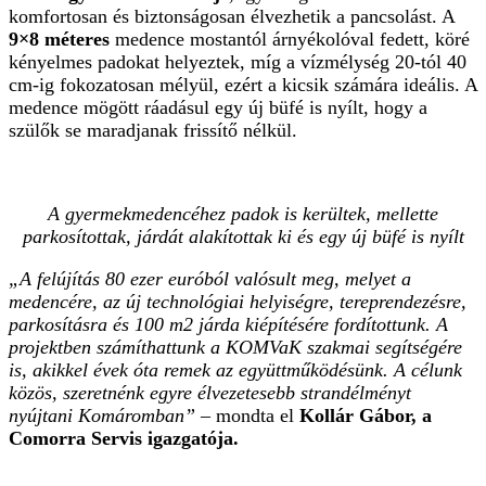
komfortosan és biztonságosan élvezhetik a pancsolást. A
9×8 méteres
medence mostantól árnyékolóval fedett, köré
kényelmes padokat helyeztek, míg a vízmélység 20-tól 40
cm-ig fokozatosan mélyül, ezért a kicsik számára ideális. A
medence mögött ráadásul egy új büfé is nyílt, hogy a
szülők se maradjanak frissítő nélkül.
A gyermekmedencéhez padok is kerültek, mellette
parkosítottak, járdát alakítottak ki és egy új büfé is nyílt
„A felújítás 80 ezer euróból valósult meg, melyet a
medencére, az új technológiai helyiségre, tereprendezésre,
parkosításra és 100 m2 járda kiépítésére fordítottunk. A
projektben számíthattunk a KOMVaK szakmai segítségére
is, akikkel évek óta remek az együttműködésünk. A célunk
közös, szeretnénk egyre élvezetesebb strandélményt
nyújtani Komáromban”
– mondta el
Kollár Gábor, a
Comorra Servis igazgatója.