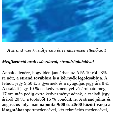
A strand vize kristálytiszta és rendszeresen ellenőrzött
Megfizethető árak csúszdával, strandröplabdával
Annak ellenére, hogy idén januárban az ÁFA 10-ről 23%-
ra nőtt,
a strand továbbra is a környék legolcsóbbja.
A
felnőtt jegy 9,50 €, a gyermek és a nyugdíjas jegy ára 8 €.
A családi jegy 10 %-os kedvezménnyel vásárolható meg,
17 óra után pedig extra kedvezményt adnak, a családi jegy
árából 20 %, a többiből 15 % vonódik le. A strand július és
augusztus folyamán
naponta 9:00 és 20:00 között várja a
látogatókat
sportmedencével, két rekreációs medencével,