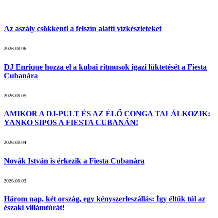
Az aszály csökkenti a felszín alatti vízkészleteket
2026.08.06.
DJ Enrique hozza el a kubai ritmusok igazi lüktetését a Fiesta
Cubanára
2026.08.05.
AMIKOR A DJ-PULT ÉS AZ ÉLŐ CONGA TALÁLKOZIK:
YANKO SIPOS A FIESTA CUBANÁN!
2026.08.04.
Novák István is érkezik a Fiesta Cubanára
2026.08.03.
Három nap, két ország, egy kényszerleszállás: Így éltük túl az
északi villámtúrát!