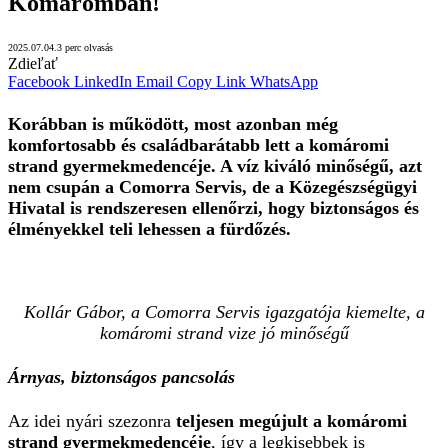
Komáromban!
2025.07.04.
3 perc olvasás
Zdieľať
Facebook
LinkedIn
Email
Copy Link
WhatsApp
Korábban is működött, most azonban még
komfortosabb és családbarátabb lett a komáromi
strand gyermekmedencéje. A víz kiváló minőségű, azt
nem csupán a Comorra Servis, de a Közegészségügyi
Hivatal is rendszeresen ellenőrzi, hogy biztonságos és
élményekkel teli lehessen a fürdőzés.
Kollár Gábor, a Comorra Servis igazgatója kiemelte, a
komáromi strand vize jó minőségű
Árnyas, biztonságos pancsolás
Az idei nyári szezonra
teljesen megújult a komáromi
strand gyermekmedencéje
, így a legkisebbek is