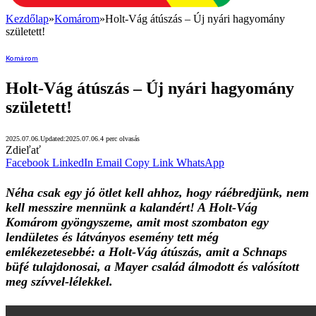
Kezdőlap
»
Komárom
»
Holt-Vág átúszás – Új nyári hagyomány
született!
Komárom
Holt-Vág átúszás – Új nyári hagyomány
született!
2025.07.06.
Updated:
2025.07.06.
4 perc olvasás
Zdieľať
Facebook
LinkedIn
Email
Copy Link
WhatsApp
Néha csak egy jó ötlet kell ahhoz, hogy ráébredjünk, nem
kell messzire mennünk a kalandért! A Holt-Vág
Komárom gyöngyszeme, amit most szombaton egy
lendületes és látványos esemény tett még
emlékezetesebbé: a Holt-Vág átúszás, amit a Schnaps
büfé tulajdonosai, a Mayer család álmodott és valósított
meg szívvel-lélekkel.