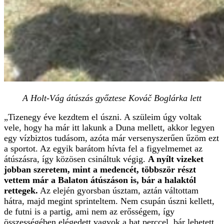
A Holt-Vág átúszás győztese Kováč Boglárka lett
„Tizenegy éve kezdtem el úszni. A szüleim úgy voltak
vele, hogy ha már itt lakunk a Duna mellett, akkor legyen
egy vízbiztos tudásom, azóta már versenyszerűen űzöm ezt
a sportot. Az egyik barátom hívta fel a figyelmemet az
átúszásra, így közösen csináltuk végig.
A nyílt vizeket
jobban szeretem, mint a medencét, többször részt
vettem már a Balaton átúszáson is, bár a halaktól
rettegek.
Az elején gyorsban úsztam, aztán váltottam
hátra, majd megint sprinteltem. Nem csupán úszni kellett,
de futni is a partig, ami nem az erősségem, így
összességében elégedett vagyok a hat perccel, bár lehetett