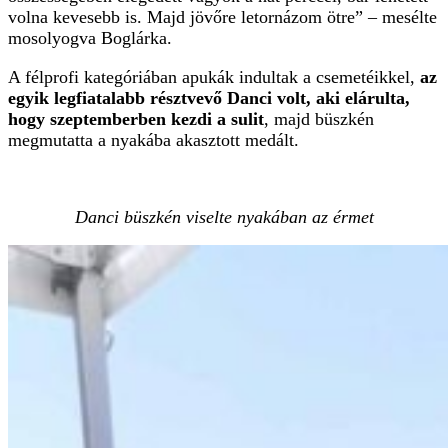
volna kevesebb is. Majd jövőre letornázom ötre” – mesélte
mosolyogva Boglárka.
A félprofi kategóriában apukák indultak a csemetéikkel,
az
egyik legfiatalabb résztvevő Danci volt, aki elárulta,
hogy szeptemberben kezdi a sulit
, majd büszkén
megmutatta a nyakába akasztott medált.
Danci büszkén viselte nyakában az érmet