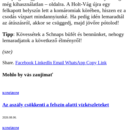
még kihasználatlan – oldalra. A Holt-Vág újra egy
felkapott helyszín lett a komáromiak körében, hiszen ez a
csodás vízpart mindannyiunké. Ha pedig idén lemaradtál
az átúszásról, akkor se csüggedj, majd jövőre pótolod!
Tipp
: Kövessétek a Schnaps büfét és bennünket, nehogy
lemaradjatok a következő élményről!
(sze)
Share.
Facebook
LinkedIn
Email
WhatsApp
Copy Link
Mohlo by vás zaujimať
KOMÁROM
Az aszály csökkenti a felszín alatti vízkészleteket
2026.08.06.
KOMÁROM