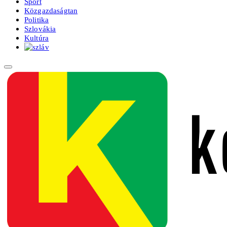
Sport
Közgazdaságtan
Politika
Szlovákia
Kultúra