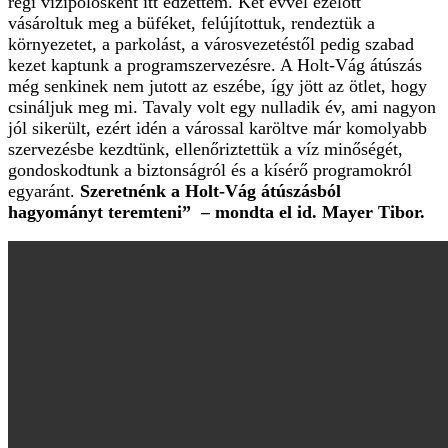
régi vízipólósként itt edzettem. Két évvel ezelőtt
vásároltuk meg a büféket, felújítottuk, rendeztük a
környezetet, a parkolást, a városvezetéstől pedig szabad
kezet kaptunk a programszervezésre. A Holt-Vág átúszás
még senkinek nem jutott az eszébe, így jött az ötlet, hogy
csináljuk meg mi. Tavaly volt egy nulladik év, ami nagyon
jól sikerült, ezért idén a várossal karöltve már komolyabb
szervezésbe kezdtünk, ellenőriztettük a víz minőségét,
gondoskodtunk a biztonságról és a kísérő programokról
egyaránt.
Szeretnénk a Holt-Vág átúszásból
hagyományt teremteni” – mondta el id. Mayer Tibor.