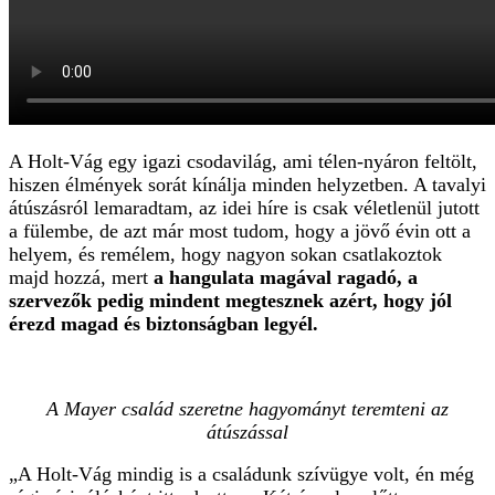
A Holt-Vág egy igazi csodavilág, ami télen-nyáron feltölt,
hiszen élmények sorát kínálja minden helyzetben. A tavalyi
átúszásról lemaradtam, az idei híre is csak véletlenül jutott
a fülembe, de azt már most tudom, hogy a jövő évin ott a
helyem, és remélem, hogy nagyon sokan csatlakoztok
majd hozzá, mert
a hangulata magával ragadó, a
szervezők pedig mindent megtesznek azért, hogy jól
érezd magad és biztonságban legyél.
A Mayer család szeretne hagyományt teremteni az
átúszással
„A Holt-Vág mindig is a családunk szívügye volt, én még