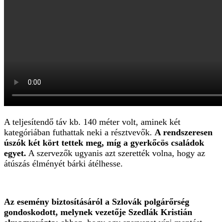
A teljesítendő táv kb. 140 méter volt, aminek két
kategóriában futhattak neki a résztvevők.
A rendszeresen
úszók két kört tettek meg, míg a gyerkőcös családok
egyet.
A szervezők ugyanis azt szerették volna, hogy az
átúszás élményét bárki átélhesse.
Az esemény biztosításáról a Szlovák polgárőrség
gondoskodott, melynek vezetője Szedlák Kristián