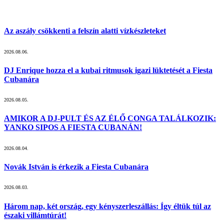
Az aszály csökkenti a felszín alatti vízkészleteket
2026.08.06.
DJ Enrique hozza el a kubai ritmusok igazi lüktetését a Fiesta
Cubanára
2026.08.05.
AMIKOR A DJ-PULT ÉS AZ ÉLŐ CONGA TALÁLKOZIK:
YANKO SIPOS A FIESTA CUBANÁN!
2026.08.04.
Novák István is érkezik a Fiesta Cubanára
2026.08.03.
Három nap, két ország, egy kényszerleszállás: Így éltük túl az
északi villámtúrát!