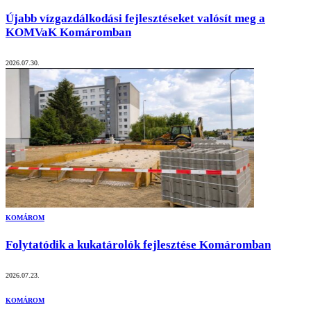
Újabb vízgazdálkodási fejlesztéseket valósít meg a
KOMVaK Komáromban
2026.07.30.
KOMÁROM
Folytatódik a kukatárolók fejlesztése Komáromban
2026.07.23.
KOMÁROM