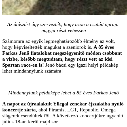
Az átúszást úgy szervezték, hogy azon a család apraja-
nagyja részt vehessen
Számomra az egyik legmeghatározóbb élmény az volt,
hogy képviseltették magukat a szeniorok is.
A 85 éves
Farkas Jenő fiatalokat megszégyenítő módon csobbant
a vízbe, később megtudtam, hogy részt vett az idei
Spartan race-en is!
Jenő bácsi egy igazi helyi példakép
lehet mindannyiunk számára!
Mindannyiunk példaképe lehet a 85 éves Farkas Jenő
A napot az újraalakult Yllegal zenekar éjszakába nyúló
koncertje zárta
, ahol Piramis, LGT, Republic, Omega
slágerek csendültek föl. A következő koncertjükre ugyanitt
július 18-án kerül majd sor.