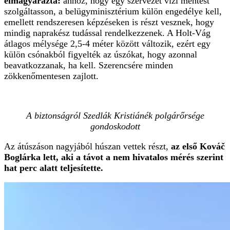
elmagyarázta:
ahhoz, hogy egy szervezet vízi mentést
szolgáltasson, a belügyminisztérium külön engedélye kell,
emellett rendszeresen képzéseken is részt vesznek, hogy
mindig naprakész tudással rendelkezzenek. A Holt-Vág
átlagos mélysége 2,5-4 méter között változik, ezért egy
külön csónakból figyelték az úszókat, hogy azonnal
beavatkozzanak, ha kell. Szerencsére minden
zökkenőmentesen zajlott.
A biztonságról Szedlák Kristiánék polgárőrsége
gondoskodott
Az átúszáson nagyjából húszan vettek részt,
az első Kováč
Boglárka lett, aki a távot a nem hivatalos mérés szerint
hat perc alatt teljesítette.