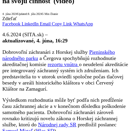
na svoju činnosť (video)
4. júna 2024
Updated:
8. júla 2024
5 Min čítanie
Zdieľať
Facebook
LinkedIn
Email
Copy Link
WhatsApp
4.6.2024 (SITA.sk) –
aktualizované, 4. júna, 16:29
Dobrovoľní záchranári z Horskej služby
Pieninského
národného parku
a Čergova spochybňujú rozhodnutie
akreditačnej komisie
rezortu vnútra
o neudelení akreditácie
pre integrovaný záchranný systém ich združeniam. Ich
predstavitelia to v utorok uviedli spoločne počas tlačovej
besedy v areáli historického kláštora v obci Červený
Kláštor na Zamagurí.
Výsledkom rozhodnutia môže byť podľa nich predĺženie
času záchrannej akcie a v konečnom dôsledku poškodenie
samotného pacienta. Dobrovoľní záchranári zároveň
rovnako kritizujú novelu zákona o Horskej záchrannej
službe, ktorú do
Národnej rady SR
predložil poslanec
Samuel Migaľ
(
Hlas-SD
).