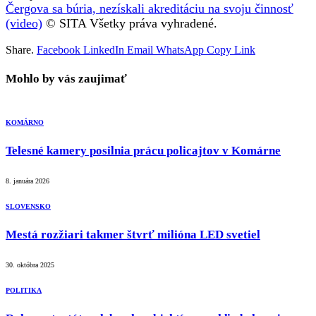
Čergova sa búria, nezískali akreditáciu na svoju činnosť
(video)
© SITA Všetky práva vyhradené.
Share.
Facebook
LinkedIn
Email
WhatsApp
Copy Link
Mohlo by vás zaujimať
KOMÁRNO
Telesné kamery posilnia prácu policajtov v Komárne
8. januára 2026
SLOVENSKO
Mestá rozžiari takmer štvrť milióna LED svetiel
30. októbra 2025
POLITIKA