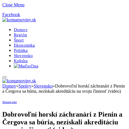
Close Menu
Facebook
Domov
Región
Šport
Ekonomika
Politika
Slovensko
Kultúra
Domov
»
Správy
»
Slovensko
»
Dobrovoľní horskí záchranári z Pienin
a Čergova sa búria, nezískali akreditáciu na svoju činnosť (video)
Slovensko
Dobrovoľní horskí záchranári z Pienin a
Čergova sa búria, nezískali akreditáciu