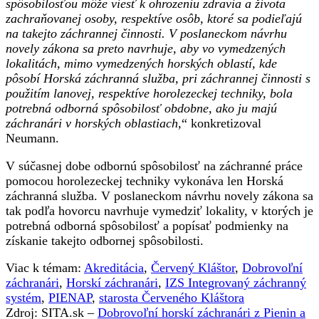
spôsobilosťou môže viesť k ohrozeniu zdravia a života
zachraňovanej osoby, respektíve osôb, ktoré sa podieľajú
na takejto záchrannej činnosti. V poslaneckom návrhu
novely zákona sa preto navrhuje, aby vo vymedzených
lokalitách, mimo vymedzených horských oblastí, kde
pôsobí Horská záchranná služba, pri záchrannej činnosti s
použitím lanovej, respektíve horolezeckej techniky, bola
potrebná odborná spôsobilosť obdobne, ako ju majú
záchranári v horských oblastiach,
“ konkretizoval
Neumann.
V súčasnej dobe odbornú spôsobilosť na záchranné práce
pomocou horolezeckej techniky vykonáva len Horská
záchranná služba. V poslaneckom návrhu novely zákona sa
tak podľa hovorcu navrhuje vymedziť lokality, v ktorých je
potrebná odborná spôsobilosť a popísať podmienky na
získanie takejto odbornej spôsobilosti.
Viac k témam:
Akreditácia
,
Červený Kláštor
,
Dobrovoľní
záchranári
,
Horskí záchranári
,
IZS Integrovaný záchranný
systém
,
PIENAP
,
starosta Červeného Kláštora
Zdroj: SITA.sk –
Dobrovoľní horskí záchranári z Pienin a