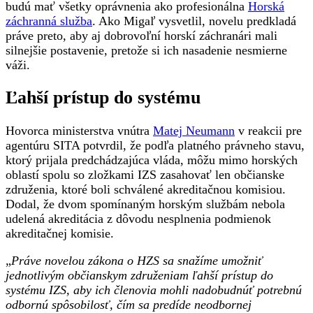
budú mať všetky oprávnenia ako profesionálna
Horská
záchranná služba
. Ako Migaľ vysvetlil, novelu predkladá
práve preto, aby aj dobrovoľní horskí záchranári mali
silnejšie postavenie, pretože si ich nasadenie nesmierne
váži.
Ľahší prístup do systému
Hovorca ministerstva vnútra
Matej Neumann
v reakcii pre
agentúru SITA potvrdil, že podľa platného právneho stavu,
ktorý prijala predchádzajúca vláda, môžu mimo horských
oblastí spolu so zložkami IZS zasahovať len občianske
združenia, ktoré boli schválené akreditačnou komisiou.
Dodal, že dvom spomínaným horským službám nebola
udelená akreditácia z dôvodu nesplnenia podmienok
akreditačnej komisie.
„
Práve novelou zákona o HZS sa snažíme umožniť
jednotlivým občianskym združeniam ľahší prístup do
systému IZS, aby ich členovia mohli nadobudnúť potrebnú
odbornú spôsobilosť, čím sa predíde neodbornej