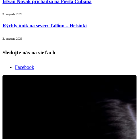
István Novák prichádza na Fiesta Cubana
3. augusta 2026
Rýchly únik na sever: Tallinn – Helsinki
2. augusta 2026
Sledujte nás na sieťach
Facebook