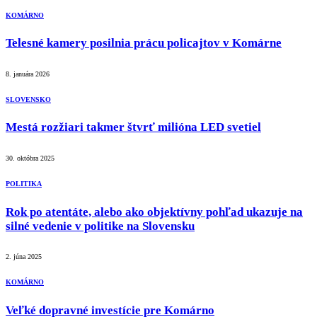
KOMÁRNO
Telesné kamery posilnia prácu policajtov v Komárne
8. januára 2026
SLOVENSKO
Mestá rozžiari takmer štvrť milióna LED svetiel
30. októbra 2025
POLITIKA
Rok po atentáte, alebo ako objektívny pohľad ukazuje na
silné vedenie v politike na Slovensku
2. júna 2025
KOMÁRNO
Veľké dopravné investície pre Komárno