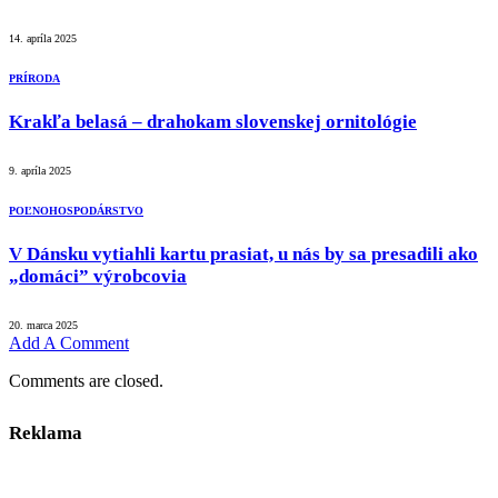
14. apríla 2025
PRÍRODA
Krakľa belasá – drahokam slovenskej ornitológie
9. apríla 2025
POĽNOHOSPODÁRSTVO
V Dánsku vytiahli kartu prasiat, u nás by sa presadili ako
„domáci” výrobcovia
20. marca 2025
Add A Comment
Comments are closed.
Reklama