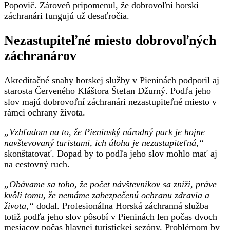
Popovič. Zároveň pripomenul, že dobrovoľní horskí
záchranári fungujú už desaťročia.
Nezastupiteľné miesto dobrovoľných
záchranárov
Akreditačné snahy horskej služby v Pieninách podporil aj
starosta Červeného Kláštora Štefan Džurný. Podľa jeho
slov majú dobrovoľní záchranári nezastupiteľné miesto v
rámci ochrany života.
„Vzhľadom na to, že Pieninský národný park je hojne
navštevovaný turistami, ich úloha je nezastupiteľná,“
skonštatovať. Dopad by to podľa jeho slov mohlo mať aj
na cestovný ruch.
„Obávame sa toho, že počet návštevníkov sa zníži, práve
kvôli tomu, že nemáme zabezpečenú ochranu zdravia a
života,“
dodal. Profesionálna Horská záchranná služba
totiž podľa jeho slov pôsobí v Pieninách len počas dvoch
mesiacov počas hlavnej turistickej sezóny. Problémom by