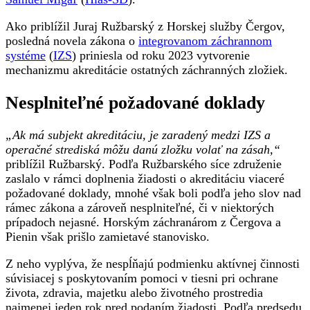
Ako priblížil Juraj Ružbarský z Horskej služby Čergov,
posledná novela zákona o
integrovanom záchrannom
systéme
(
IZS
) priniesla od roku 2023 vytvorenie
mechanizmu akreditácie ostatných záchranných zložiek.
Nesplniteľné požadované doklady
„Ak má subjekt akreditáciu, je zaradený medzi IZS a
operačné strediská môžu danú zložku volať na zásah,“
priblížil Ružbarský. Podľa Ružbarského síce združenie
zaslalo v rámci doplnenia žiadosti o akreditáciu viaceré
požadované doklady, mnohé však boli podľa jeho slov nad
rámec zákona a zároveň nesplniteľné, či v niektorých
prípadoch nejasné. Horským záchranárom z Čergova a
Pienin však prišlo zamietavé stanovisko.
Z neho vyplýva, že nespĺňajú podmienku aktívnej činnosti
súvisiacej s poskytovaním pomoci v tiesni pri ochrane
života, zdravia, majetku alebo životného prostredia
najmenej jeden rok pred podaním žiadosti. Podľa predsedu