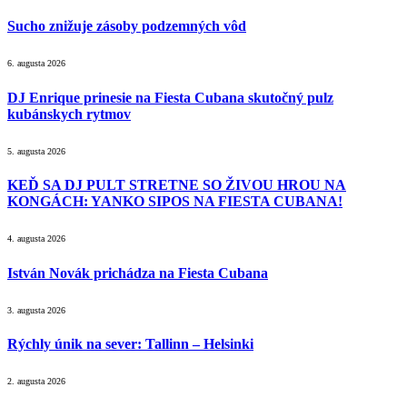
Sucho znižuje zásoby podzemných vôd
6. augusta 2026
DJ Enrique prinesie na Fiesta Cubana skutočný pulz
kubánskych rytmov
5. augusta 2026
KEĎ SA DJ PULT STRETNE SO ŽIVOU HROU NA
KONGÁCH: YANKO SIPOS NA FIESTA CUBANA!
4. augusta 2026
István Novák prichádza na Fiesta Cubana
3. augusta 2026
Rýchly únik na sever: Tallinn – Helsinki
2. augusta 2026