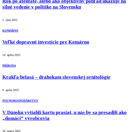
Rok po atentáte, alebo ako objektívny pohľad ukazuje na
silné vedenie v politike na Slovensku
2. júna 2025
KOMÁRNO
Veľké dopravné investície pre Komárno
14. apríla 2025
PRÍRODA
Krakľa belasá – drahokam slovenskej ornitológie
9. apríla 2025
POĽNOHOSPODÁRSTVO
V Dánsku vytiahli kartu prasiat, u nás by sa presadili ako
„domáci” výrobcovia
20. marca 2025