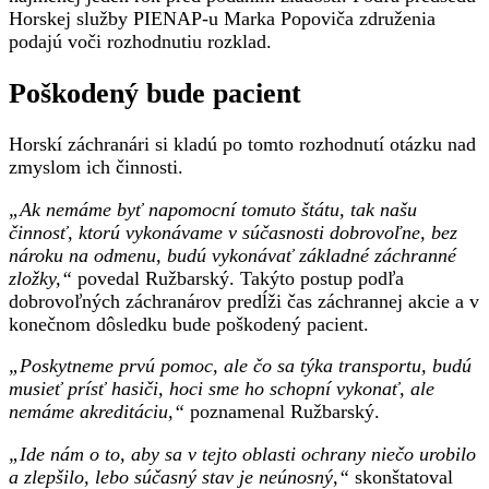
Horskej služby PIENAP-u Marka Popoviča združenia
podajú voči rozhodnutiu rozklad.
Poškodený bude pacient
Horskí záchranári si kladú po tomto rozhodnutí otázku nad
zmyslom ich činnosti.
„Ak nemáme byť napomocní tomuto štátu, tak našu
činnosť, ktorú vykonávame v súčasnosti dobrovoľne, bez
nároku na odmenu, budú vykonávať základné záchranné
zložky,“
povedal Ružbarský. Takýto postup podľa
dobrovoľných záchranárov predĺži čas záchrannej akcie a v
konečnom dôsledku bude poškodený pacient.
„Poskytneme prvú pomoc, ale čo sa týka transportu, budú
musieť prísť hasiči, hoci sme ho schopní vykonať, ale
nemáme akreditáciu,“
poznamenal Ružbarský.
„Ide nám o to, aby sa v tejto oblasti ochrany niečo urobilo
a zlepšilo, lebo súčasný stav je neúnosný,“
skonštatoval