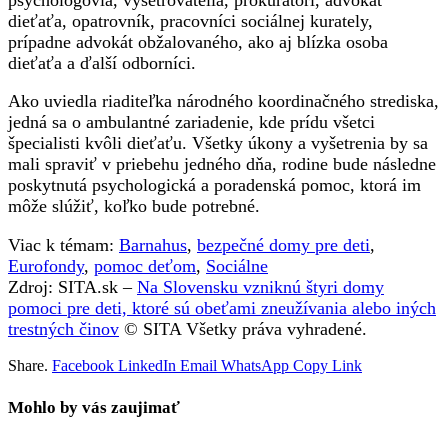
dieťaťa, opatrovník, pracovníci sociálnej kurately,
prípadne advokát obžalovaného, ako aj blízka osoba
dieťaťa a ďalší odborníci.
Ako uviedla riaditeľka národného koordinačného strediska,
jedná sa o ambulantné zariadenie, kde prídu všetci
špecialisti kvôli dieťaťu. Všetky úkony a vyšetrenia by sa
mali spraviť v priebehu jedného dňa, rodine bude následne
poskytnutá psychologická a poradenská pomoc, ktorá im
môže slúžiť, koľko bude potrebné.
Viac k témam:
Barnahus
,
bezpečné domy pre deti
,
Eurofondy
,
pomoc deťom
,
Sociálne
Zdroj: SITA.sk –
Na Slovensku vzniknú štyri domy
pomoci pre deti, ktoré sú obeťami zneužívania alebo iných
trestných činov
© SITA Všetky práva vyhradené.
Share.
Facebook
LinkedIn
Email
WhatsApp
Copy Link
Mohlo by vás zaujimať