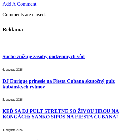
Add A Comment
Comments are closed.
Reklama
Sucho znižuje zásoby podzemných vôd
6. augusta 2026
DJ Enrique prinesie na Fiesta Cubana skutočný pulz
kubánskych rytmov
5. augusta 2026
KEĎ SA DJ PULT STRETNE SO ŽIVOU HROU NA
KONGÁCH: YANKO SIPOS NA FIESTA CUBANA!
4. augusta 2026