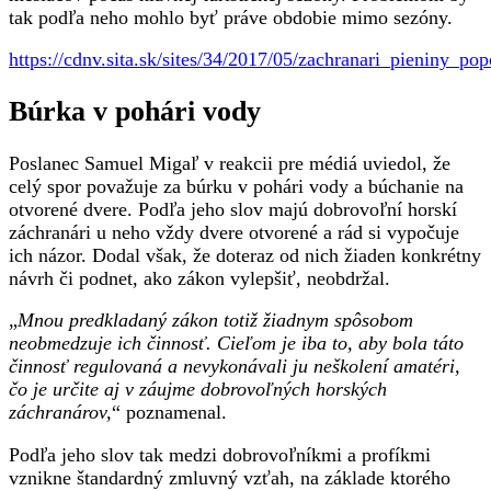
tak podľa neho mohlo byť práve obdobie mimo sezóny.
https://cdnv.sita.sk/sites/34/2017/05/zachranari_pieniny_po
Búrka v pohári vody
Poslanec Samuel Migaľ v reakcii pre médiá uviedol, že
celý spor považuje za búrku v pohári vody a búchanie na
otvorené dvere. Podľa jeho slov majú dobrovoľní horskí
záchranári u neho vždy dvere otvorené a rád si vypočuje
ich názor. Dodal však, že doteraz od nich žiaden konkrétny
návrh či podnet, ako zákon vylepšiť, neobdržal.
„
Mnou predkladaný zákon totiž žiadnym spôsobom
neobmedzuje ich činnosť. Cieľom je iba to, aby bola táto
činnosť regulovaná a nevykonávali ju neškolení amatéri,
čo je určite aj v záujme dobrovoľných horských
záchranárov,
“ poznamenal.
Podľa jeho slov tak medzi dobrovoľníkmi a profíkmi
vznikne štandardný zmluvný vzťah, na základe ktorého