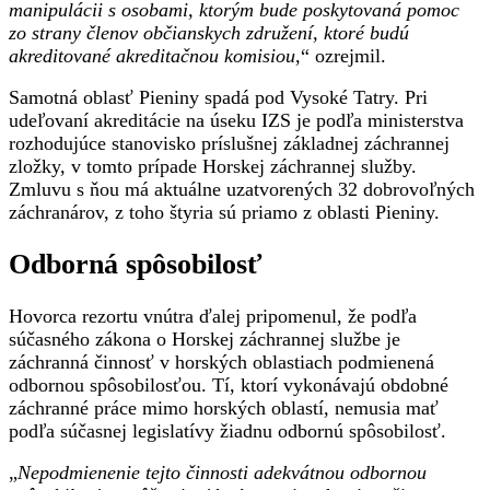
manipulácii s osobami, ktorým bude poskytovaná pomoc
zo strany členov občianskych združení, ktoré budú
akreditované akreditačnou komisiou
,“ ozrejmil.
Samotná oblasť Pieniny spadá pod Vysoké Tatry. Pri
udeľovaní akreditácie na úseku IZS je podľa ministerstva
rozhodujúce stanovisko príslušnej základnej záchrannej
zložky, v tomto prípade Horskej záchrannej služby.
Zmluvu s ňou má aktuálne uzatvorených 32 dobrovoľných
záchranárov, z toho štyria sú priamo z oblasti Pieniny.
Odborná spôsobilosť
Hovorca rezortu vnútra ďalej pripomenul, že podľa
súčasného zákona o Horskej záchrannej službe je
záchranná činnosť v horských oblastiach podmienená
odbornou spôsobilosťou. Tí, ktorí vykonávajú obdobné
záchranné práce mimo horských oblastí, nemusia mať
podľa súčasnej legislatívy žiadnu odbornú spôsobilosť.
„
Nepodmienenie tejto činnosti adekvátnou odbornou