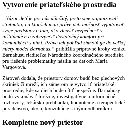
Vytvorenie priateľského prostredia
„Názor detí je pre nás dôležitý, preto sme organizovali
stretnutia, na ktorých mali práve deti možnosť vyjadrovať
svoje predstavy o tom, ako zlepšiť bezpečnosť v
inštitúciách a zabezpečiť dostatočný komfort pri
komunikácií s nimi. Práve ich pohľad zhmotňuje do veľkej
miery model Barnahus,“
priblížila prípravné kroky vzniku
Barnahusu riaditeľka Národného koordinačného strediska
pre riešenie problematiky násilia na deťoch Mária
Vargovová.
Zároveň dodala, že priestory domov budú bez plechových
skriniek či mreží, ich zámerom je vytvoriť priateľské
prostredie, kde sa dieťa bude cítiť bezpečne. Barnahusy
budú vykonávať forézne, investigatívne a informačné
rozhovory, lekársku prehliadku, hodnotenie a terapeutické
poradenstvo, ako aj konzultácie s inými odborníkmi.
Kompletne nový priestor