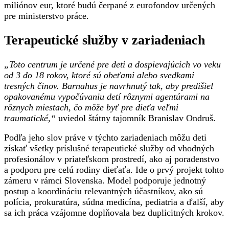
miliónov eur, ktoré budú čerpané z eurofondov určených
pre ministerstvo práce.
Terapeutické služby v zariadeniach
„Toto centrum je určené pre deti a dospievajúcich vo veku
od 3 do 18 rokov, ktoré sú obeťami alebo svedkami
tresných činov. Barnahus je navrhnutý tak, aby predišiel
opakovanému vypočúvaniu detí rôznymi agentúrami na
rôznych miestach, čo môže byť pre dieťa veľmi
traumatické,“
uviedol štátny tajomník Branislav Ondruš.
Podľa jeho slov práve v týchto zariadeniach môžu deti
získať všetky príslušné terapeutické služby od vhodných
profesionálov v priateľskom prostredí, ako aj poradenstvo
a podporu pre celú rodiny dieťaťa. Ide o prvý projekt tohto
zámeru v rámci Slovenska. Model podporuje jednotný
postup a koordináciu relevantných účastníkov, ako sú
polícia, prokuratúra, súdna medicína, pediatria a ďalší, aby
sa ich práca vzájomne doplňovala bez duplicitných krokov.