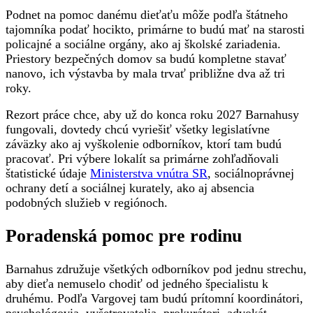
Podnet na pomoc danému dieťaťu môže podľa štátneho
tajomníka podať hocikto, primárne to budú mať na starosti
policajné a sociálne orgány, ako aj školské zariadenia.
Priestory bezpečných domov sa budú kompletne stavať
nanovo, ich výstavba by mala trvať približne dva až tri
roky.
Rezort práce chce, aby už do konca roku 2027 Barnahusy
fungovali, dovtedy chcú vyriešiť všetky legislatívne
záväzky ako aj vyškolenie odborníkov, ktorí tam budú
pracovať. Pri výbere lokalít sa primárne zohľadňovali
štatistické údaje
Ministerstva vnútra SR
, sociálnoprávnej
ochrany detí a sociálnej kurately, ako aj absencia
podobných služieb v regiónoch.
Poradenská pomoc pre rodinu
Barnahus združuje všetkých odborníkov pod jednu strechu,
aby dieťa nemuselo chodiť od jedného špecialistu k
druhému. Podľa Vargovej tam budú prítomní koordinátori,
psychológovia, vyšetrovatelia, prokurátori, advokát