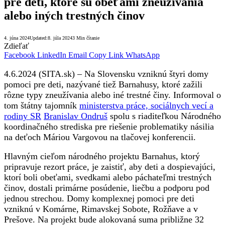
pre deti, ktoré sú obeťami zneužívania
alebo iných trestných činov
4. júna 2024
Updated:
8. júla 2024
3 Min čítanie
Zdieľať
Facebook
LinkedIn
Email
Copy Link
WhatsApp
4.6.2024 (SITA.sk) – Na Slovensku vzniknú štyri domy
pomoci pre deti, nazývané tiež Barnahusy, ktoré zažili
rôzne typy zneužívania alebo iné trestné činy. Informoval o
tom štátny tajomník
ministerstva práce, sociálnych vecí a
rodiny SR
Branislav Ondruš
spolu s riaditeľkou Národného
koordinačného strediska pre riešenie problematiky násilia
na deťoch Máriou Vargovou na tlačovej konferencii.
Hlavným cieľom národného projektu Barnahus, ktorý
pripravuje rezort práce, je zaistiť, aby deti a dospievajúci,
ktorí boli obeťami, svedkami alebo páchateľmi trestných
činov, dostali primárne posúdenie, liečbu a podporu pod
jednou strechou. Domy komplexnej pomoci pre deti
vzniknú v Komárne, Rimavskej Sobote, Rožňave a v
Prešove. Na projekt bude alokovaná suma približne 32